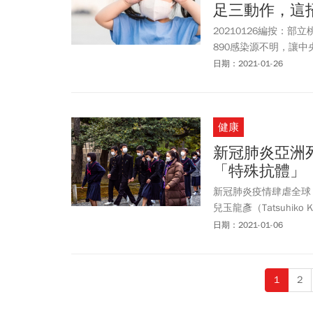
足三動作，這
20210126編按：部
890感染源不明，讓
天，匡列人數超過5000
日期：2021-01-26
MD MM PhD」上
(COVID19、新冠
健康
新冠肺炎亞洲
「特殊抗體」
新冠肺炎疫情肆虐全球
兒玉龍彥（Tatsuhi
了檢測，赫然發現在所
日期：2021-01-06
二次接觸同一種病毒時
擊。
1
2