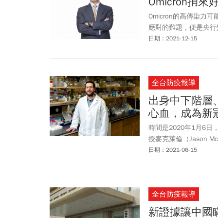
Omicron捎
Omicron的高傳染
應對的難題，便是央行
日期：2021-12-15
全台防疫報導
出身中下階層
心血，成為新
時間是2020年1月6日
授麥克萊倫（Jason M
日期：2021-06-15
全台防疫報導
新證據讓中國