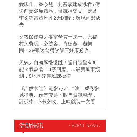
愛馬仕、香奈兒...兆基李建成涉吞7億
送前妻滿屋精品，遭羈押禁見！宏碁
李文詳當董座才2天閃辭：發現內部缺
失
父親節優惠／麥當勞買一送一、六福
村免費玩！必勝客、肯德基、遊樂
園…29家速食餐飲飯店好康必收
天氣／白海豚慢慢跳！週日陸警有可
能？氣象署「3字回應」...最新風雨預
測，8地區達停班課標準
《吉伊卡哇》電影7/31上映！威秀影
城特典、預售套票…販售資訊整理，
討伐棒+小卡必收、上映戲院一文看
活動快訊
/ EVENT NEWS /