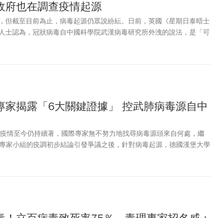
政府也在調查疫情起源
，但截至目前為止，病毒起源仍眾說紛紜。日前，英國《星期日泰晤士
人士認為，冠狀病毒自中國科學院武漢病毒研究所外洩的說法，是「可
e）；而此一消息，也讓一度被視為陰謀論的「實驗室外洩」觀點，再次獲得
專家揭露「6大關鍵證據」 控武肺病毒源自中
19）疫情至今仍持續著，國際專家無不努力地找尋病毒源頭來自何處，繼
）專家小組的疫調初步結論引發爭議之後，針對病毒起源，德國漢堡大學
 Hamburg）日前發表研究，詳列6大證據，皆指向新冠病毒係來自中國武漢市病
室事故，證據也說明了疫情造成當前全球大流行的原因。