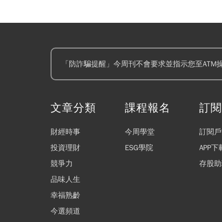
「防詐騙提醒」今周刊不會要求並指示您至ATM
文章分類
課程報名
訂
財經時事
今周學堂
訂閱戶
投資理財
ESG學院
APP下
競爭力
存股助
品味人生
幸福熟齡
今選頻道