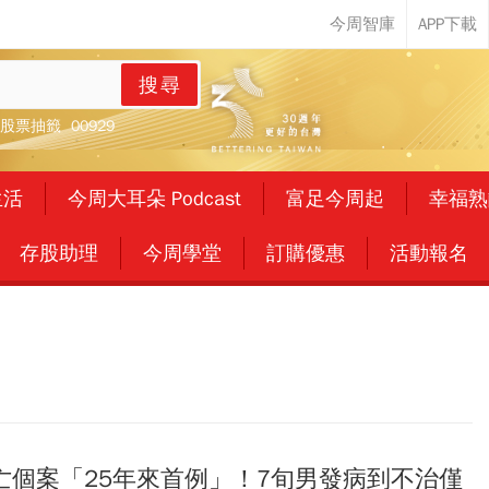
搜尋
股票抽籤
00929
生活
今周大耳朵 Podcast
富足今周起
幸福熟
存股助理
今周學堂
訂購優惠
活動報名
亡個案「25年來首例」！7旬男發病到不治僅