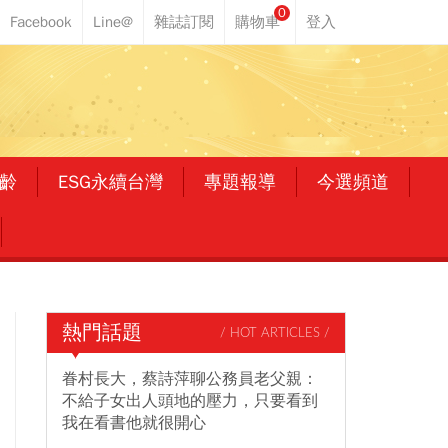
0
齡
ESG永續台灣
專題報導
今選頻道
熱門話題
/ HOT ARTICLES /
眷村長大，蔡詩萍聊公務員老父親：
不給子女出人頭地的壓力，只要看到
我在看書他就很開心