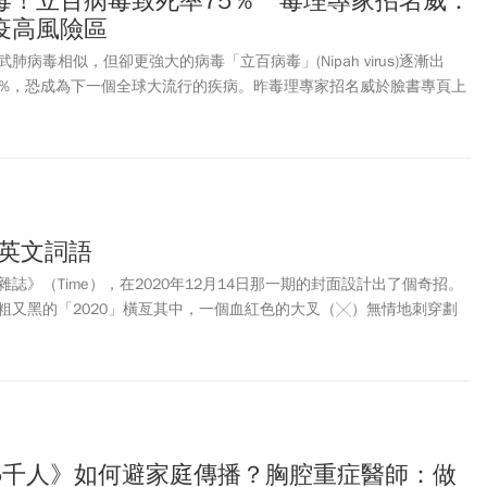
毒！立百病毒致死率75％ 毒理專家招名威：
疫高風險區
病毒相似，但卻更強大的病毒「立百病毒」(Nipah virus)逐漸出
5%，恐成為下一個全球大流行的疾病。昨毒理專家招名威於臉書專頁上
和武肺病毒「無論基因或是長相都不一樣」，一樣的都是人畜共通，狀
恐力道更強，它還會造成神經性疾病，招名威進一步指出：「台灣也在
中。」
的英文詞語
誌》（Time），在2020年12月14日那一期的封面設計出了個奇招。
粗又黑的「2020」橫亙其中，一個血紅色的大叉（╳）無情地刺穿劃
淒寒悚然的封面下方，「THE WORST YEAR EVER」（史上最糟的
全部大寫，分段強調，彷彿是年底發出的微弱之聲，字字怦然，節奏震
5千人》如何避家庭傳播？胸腔重症醫師：做