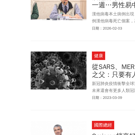
一週…男性易
漢他病毒本土病例出現
例漢他病毒死亡個案，
的，從來不是不認識病
日期：2026-02-03
與休克。
健康
從SARS、ME
之父：只要有
新冠肺炎疫情衝擊全球
未來還會有更多人類冠
更多經費、設備與研究
日期：2023-03-09
19起源究竟為何，賴
說」以及「實驗室製造
明詔認為，在COVID
國際總經
幸運，這也見證科學的
不是也不應靠自己判斷