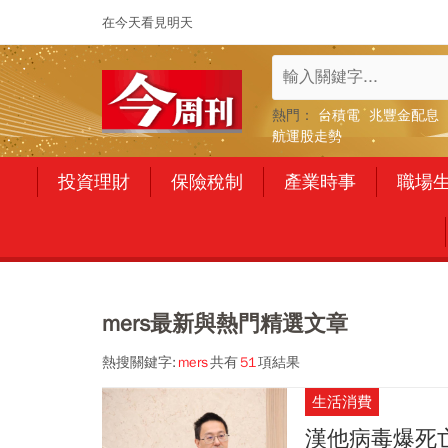
在今天看見明天
熱門：
台積電
兆豐金配息
航運股走勢
投資理財
保險稅制
產業時事
職場
mers最新與熱門精選文章
熱搜關鍵字:
mers
共有
51
項結果
生活消費
漢他病毒爆死