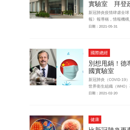
實驗室 拜登
新冠肺炎疫情肆虐全球
報》報導稱，情報機構
能的」（feasibl
日期：2021-05-31
各界重視。
國際總經
別想甩鍋！德
國實驗室
新冠肺炎（COVID-
世界衛生組織（WHO
（Universität
日期：2021-02-20
毒學研究所發生的實驗
健康