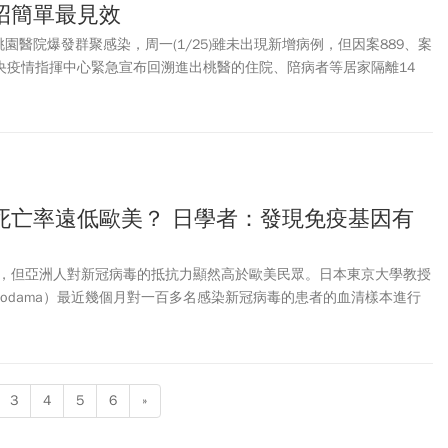
招簡單最見效
立桃園醫院爆發群聚感染，周一(1/25)雖未出現新增病例，但因案889、案
中央疫情指揮中心緊急宣布回溯進出桃醫的住院、陪病者等居家隔離14
多人。胸腔暨重症專科醫師黃軒在臉書「黃軒醫師博士 Dr Hean Ooi
分析，哪些族群是家中最高危險傳播者呢？又要如何避免武漢肺炎
肺炎)在家庭傳播、進而阻擋社區傳播擴散？
死亡率遠低歐美？ 日學者：發現免疫基因有
，但亞洲人對新冠病毒的抵抗力顯然高於歐美民眾。日本東京大學教授
ko Kodama）最近幾個月對一百多名感染新冠病毒的患者的血清樣本進行
有病人的樣本中都檢測出一種特殊的抗體。這種特殊的抗體是人體在第
才可能產生，因此他認為亞洲民眾在以前就曾經遭受類似的新冠病毒攻
3
4
5
6
»