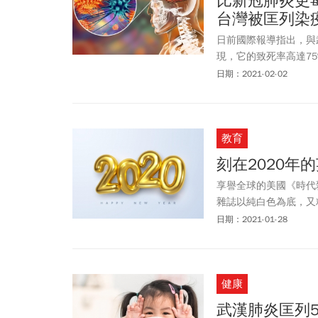
比新冠肺炎更
台灣被匡列染
日前國際報導指出，與武肺
現，它的致死率高達7
表示，立百病毒事實上
日期：2021-02-02
況也類似，但立百病毒
染疫的「匡列」高風險
教育
刻在2020年
享譽全球的美國《時代雜
雜誌以純白色為底，又
過，衝擊了讀者的視覺。在
日期：2021-01-28
一年）排成三行小字，
撼。
健康
武漢肺炎匡列