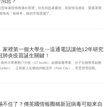
來好消息？
力可能意味著疫情將邁向尾聲，但先別急著慶祝，若疫情流感化，緊接著要
變身為「格林奇」後的市場震盪了。
、家裡第一個大學生…這通電話讓他12年研究
冠肺炎疫苗誕生關鍵！
，德州大學奧斯汀分校（UT Austin）結構病毒學家、分子生物學系副教
cLellan），正和家人在猶他州帕克市（Park City），享受滑雪假期。
瞞不住了？傳英國情報圈稱新冠病毒可能來自