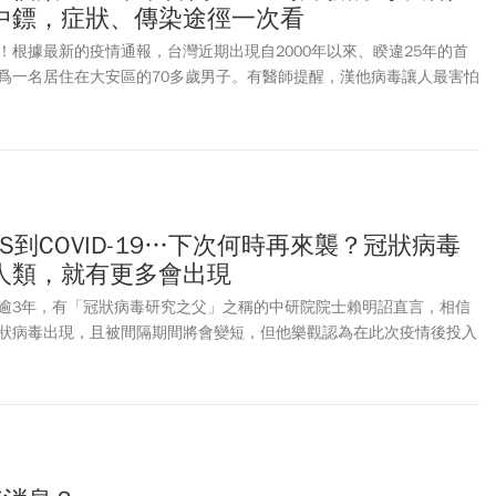
中鏢，症狀、傳染途徑一次看
！根據最新的疫情通報，台灣近期出現自2000年以來、睽違25年的首
爲一名居住在大安區的70多歲男子。有醫師提醒，漢他病毒讓人最害怕
毒，而是這病毒「一開始像感冒」，卻可能在短短數小時內引發肺水腫
RS到COVID-19…下次何時再來襲？冠狀病毒
人類，就有更多會出現
逾3年，有「冠狀病毒研究之父」之稱的中研院院士賴明詔直言，相信
狀病毒出現，且被間隔期間將會變短，但他樂觀認為在此次疫情後投入
量能，會更有信心、能力與方法去應對。對於相當具爭議性的COVID-
明詔解釋目前這支病毒的起源有兩派主流說法，分別是「自然基因交換
說」，但他坦言此事目前仍是「羅生門」，真相為何尚無法確定。但賴
-19疫情出現後的1年內，就研發出多款疫苗，遠快於以往的10年，人類很
偉大，至於疫苗的有效性，他認為疫苗開發須具科學證據，有效與否，
，應信任科學。