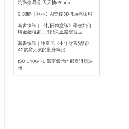
均衡臺灣週 天天抽iPhone
訂閱贈【歌林】AI聲控3D擺頭循環扇
新書快訊｜《打開錢意識》學會如何
與金錢相處，才能真正體現富足
新書快訊｜謝富旭《中年財富覺醒》
42歲窮大叔的翻身筆記
ISO 14064-1 溫室氣體內部查證員課
程