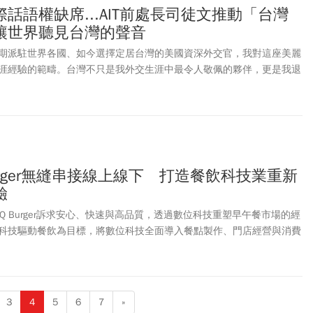
話語權缺席...AIT前處長司徒文推動「台灣
讓世界聽見台灣的聲音
期派駐世界各國、如今選擇定居台灣的美國資深外交官，我對這座美麗
涯經驗的範疇。台灣不只是我外交生涯中最令人敬佩的夥伴，更是我退
因為對這片土地的深愛，我對台灣在國際話語權上的缺席感到深深的不
urger無縫串接線上線下 打造餐飲科技業重新
驗
Q Burger訴求安心、快速與高品質，透過數位科技重塑早午餐市場的經
科技驅動餐飲為目標，將數位科技全面導入餐點製作、門店經營與消費
統更可實現線上自助點餐、精準管理門店物流等多重需求，實現無縫接軌
據掌握商圈變化與輿情，量身打造行銷策略，提升門市營運效率，391
，更是年輕世代追求創新的高聲量餐飲品牌。
3
4
5
6
7
»