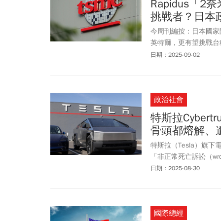
Rapidus
挑戰者？日本
今周刊編按：日本國家隊
英特爾，更有望挑戰台
報導，日本加緊修訂《
日期：2025-09-02
Rapidus也計畫提
1000億日圓投資。
政治社會
特斯拉Cyber
骨頭都熔解、
特斯拉（Tesla）旗下
「非正常死亡訴訟（wrongf
火後，因 Cybertr
日期：2025-08-30
度）高溫活活燒死，法
國際總經