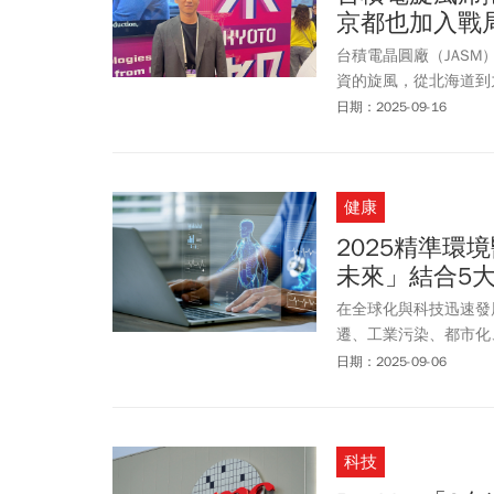
京都也加入戰
台積電晶圓廠（JAS
資的旋風，從北海道到
灣的IC製造業者及供
日期：2025-09-16
SEMICON Tai
多，甚至連身為千年古
列。由此可見，台積電
健康
2025精準環
未來」結合5
在全球化與科技迅速發
遷、工業污染、都市化
究面臨前所未有的挑戰
日期：2025-09-06
干擾物、環境賀爾蒙、
已無法充分解釋現代社
化，如何運用新興技術
科技
行的公共政策與醫療策