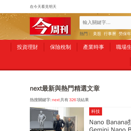
在今天看見明天
熱門：
美股
行事曆
勞保年
投資理財
保險稅制
產業時事
職場
next最新與熱門精選文章
熱搜關鍵字:
next
共有
326
項結果
科技
Nano Ban
Gemini Na