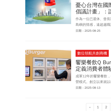
憂心台灣在國際
倡議計畫」：
作為一位已退休、曾長
島嶼的情感，遠超越職
休生活的安居之地。正
日期：2025-08-25
安。
數位領航共創商機
饗樂餐飲Q B
定義消費者體
成軍12年的饗樂餐飲，
營模式。創立以來就以
者互動，會員APP系
日期：2025-08-13
的數位體驗，搭配大數
家門市擄獲消費者青睞
«
1
2