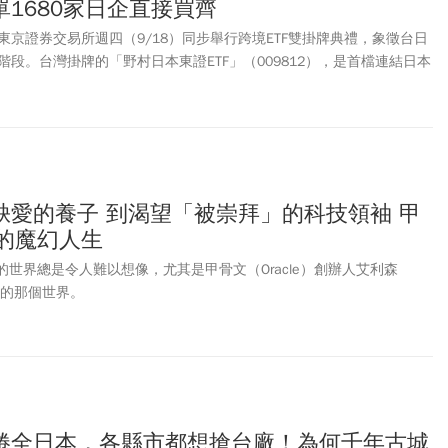
1680家日企直接買齊
京證券交易所週四（9/18）同步舉行跨境ETF雙掛牌典禮，象徵台日
段。台灣掛牌的「野村日本東證ETF」（009812），是首檔連結日本
村資產管理發行的「NEXT FUNDS Taiwan Tech 50 ETF」
，直接鎖定台灣創新科技產業、雙邊互掛。
缺愛的養子 到渴望「被崇拜」的科技領袖 甲
門的魔幻人生
富豪的世界總是令人難以想像，尤其是甲骨文（Oracle）創辦人艾利森
所生活的那個世界。
捲全日本，各縣市都想搶台廠！為何千年古城