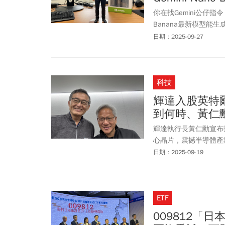
你在找Gemini公仔指令？
Banana最新模型
片，不需要全身照就能
日期：2025-09-27
讚Nano Banana：
害？」Gemini 2.5
能生成一張圖片，且目前
科技
輝達入股英特
到何時、黃仁
輝達執行長黃仁勳宣布
心晶片，震撼半導體產業
達注資英特爾後，英特
日期：2025-09-19
台積電、英特爾、超微
常關心。今周刊匯集三
深財經專家阮慕驊的看
ETF
009812「