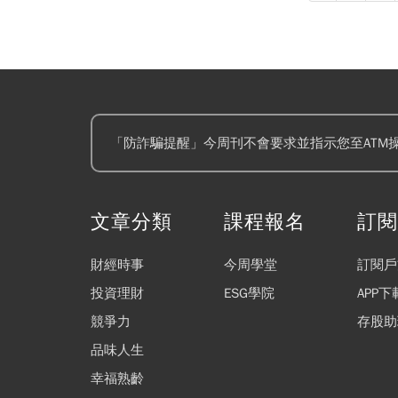
「防詐騙提醒」今周刊不會要求並指示您至ATM
文章分類
課程報名
訂
財經時事
今周學堂
訂閱戶
投資理財
ESG學院
APP下
競爭力
存股助
品味人生
幸福熟齡