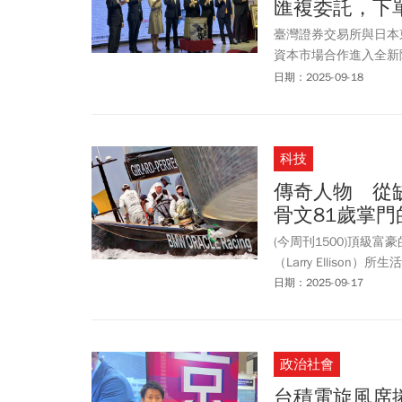
匯複委託，下單
臺灣證券交易所與日本東
資本市場合作進入全新階
市場的跨境ETF，日本則由野
日期：2025-09-18
（412A）掛牌上市
科技
傳奇人物 從
骨文81歲掌
(今周刊1500)頂級
（Larry Ellison）
日期：2025-09-17
政治社會
台積電旋風席