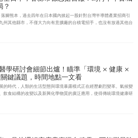
局？
M）落腳熊本，過去四年在日本國內掀起一股針對台灣半導體產業招商引
九州其他縣市，不僅大力向有意擴廠的台積電招手，也沒有放過其他台
應鏈。因為如此，每年9月在台北南港展覽館登場的國際半導體展
wan，儼然成為有意向台灣招收的日本縣市的宣傳戰場，不僅今年參展的縣市更
城、長期在日本天皇腳下的京都，都加入了向台灣半導體業招手的行
及台灣半導體產業，對於日本社會及經濟的號召力有多強。
境醫學研討會細節出爐！瞄準「環境 × 健康 ×
大關鍵議題，時間地點一文看
展的時代，人類的生活型態與環境暴露模式正在經歷劇烈變革。氣候變
、飲食結構的改變以及新興化學物質的廣泛應用，使得傳統環境健康研
。過去的研究多關注特定污染物對健康的影響，例如空氣污染、內分泌
土壤重金屬等，但這種 「單一污染物—單一健康效應」 的研究框架，
會中 多重環境因子對人類健康的綜合影響。隨著環境風險的日益複雜
與跨學科研究方法，全面解析環境與健康之間的關聯，並將其轉譯為可
略，已成為全球環境健康與公共衛生領域的重要課題。