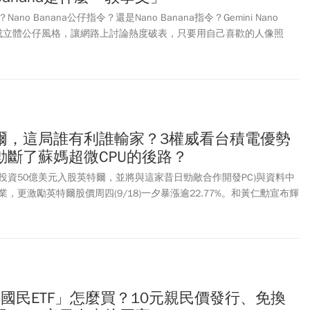
Nano Banana公仔指令？還是Nano Banana指令？Gemini Nano
能生成立體公仔風格，讓網路上討論熱度破表，只要用自己喜歡的人像照
夠直接生成，效果逼真比之前更好玩！而AI教父輝達執行長黃仁勳也大
「誰會不喜歡Nano Banana？這太強了吧！Nano Banana怎麼可以這麼厲
 Flash Image升級亮點之一，就是能創作出公仔角色放在桌上，不到10秒就
免費使用，還有哪些指令簡單又有趣？Nano Banana指令一文教學。
爾，這局誰有利誰輸家？3權威看台積電優勢
勳斷了蘇媽超微CPU的後路？
投資50億美元入股英特爾，並將與這家昔日勁敵合作開發PC)與資料中
，更激勵英特爾股價周四(9/18)一夕暴漲逾22.77%。和黃仁勳宣布輝
爾執行長陳立武也在X平台秀出和黃仁勳的合照。消息一出究竟輝達、
，彼此間的競合關係，以及這盤局誰是贏家、誰又是輸家，投資人都非
大權威名家：天風國際證券分析師郭明錤、知名分析師陸行之，以及資
法，來解析究竟這個局對誰最有利！
日本國民ETF」怎麼買？10元親民價發行、免換