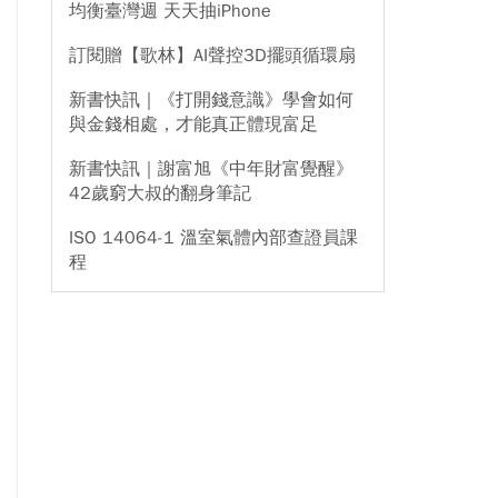
均衡臺灣週 天天抽iPhone
訂閱贈【歌林】AI聲控3D擺頭循環扇
新書快訊｜《打開錢意識》學會如何
與金錢相處，才能真正體現富足
新書快訊｜謝富旭《中年財富覺醒》
42歲窮大叔的翻身筆記
ISO 14064-1 溫室氣體內部查證員課
程