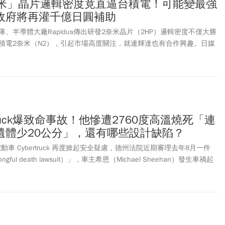
「2奈米」晶片邏輯密度竟直逼台積電！可能變最強
政府將再灌千億日圓補助
、半導體大廠Rapidus傳出研發2奈米晶片（2HP）邏輯密度不僅大勝
積電2奈米（N2），引起市場高度關注，就連輝達也有合作興趣。日媒
資訊科技促進法修正案》，盼能建立起扶持半導體產業進步的基礎，
交商業計畫書，爭取投資和債務擔保等財政支持，下半年可望獲得日本政府
truck爆致命事故！他慘遭2760度高溫燒死「連
遺體少20公分」，還有哪些設計缺陷？
電動車 Cybertruck 再度掀起安全疑慮，德州法院近期審理去年8月一件
ul death lawsuit）」，車主希恩（Michael Sheehan）發生車禍起
uck 斷電導致門窗無法打開，最終希恩困在車內被華氏5,000度（約攝氏2760
醫後續指出希恩連骨頭都幾乎被熔解。