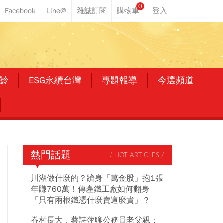
0
齡
ESG永續台灣
專題報導
今選頻道
熱門話題
/ HOT ARTICLES /
川湖做什麼的？躋身「萬金股」抱1張
年賺760萬！傳產鐵工廠如何翻身
「只有兩根鐵憑什麼賣這麼貴」？
眷村長大，蔡詩萍聊公務員老父親：