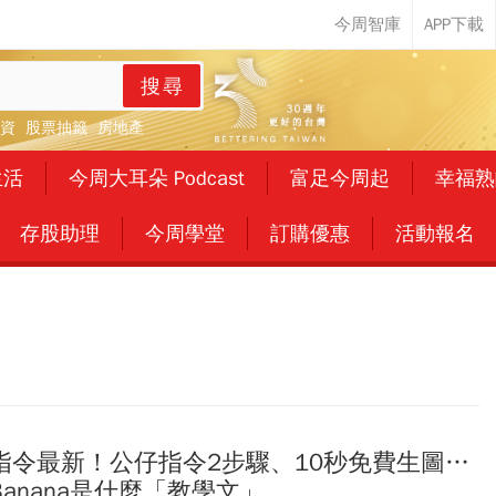
搜尋
資
股票抽籤
房地產
生活
今周大耳朵 Podcast
富足今周起
幸福熟
存股助理
今周學堂
訂購優惠
活動報名
ana指令最新！公仔指令2步驟、10秒免費生圖…
no Banana是什麼「教學文」