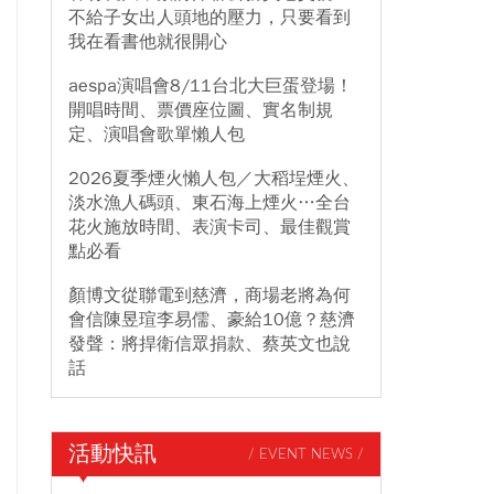
不給子女出人頭地的壓力，只要看到
我在看書他就很開心
aespa演唱會8/11台北大巨蛋登場！
開唱時間、票價座位圖、實名制規
定、演唱會歌單懶人包
2026夏季煙火懶人包／大稻埕煙火、
淡水漁人碼頭、東石海上煙火…全台
花火施放時間、表演卡司、最佳觀賞
點必看
顏博文從聯電到慈濟，商場老將為何
會信陳昱瑄李易儒、豪給10億？慈濟
發聲：將捍衛信眾捐款、蔡英文也說
話
活動快訊
/ EVENT NEWS /