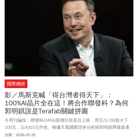
全、韌性、繁榮的科技未來；對內是產業、家庭與下一代，共同分
享科技進步所帶來的成果。
國際總經
影／馬斯克喊「得台灣者得天下」：
100%AI晶片全在這！將合作聯發科？為何
郭明錤說是Terafab關鍵拼圖
今周刊編按：聯發科(2454)股價日前直往上衝，周五(5/29)熄火下
100元，以4310元作收。根據天風國際證券分析師郭明錤釋最新產
業調查，指聯發科有可能成為馬斯克AI晶片廠Terafab的策略合作對
日期：2026-05-29