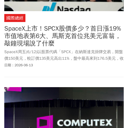
國際總經
SpaceX上市！SPCX股價多少？首日漲19%
市值地表第6大、馬斯克首位兆美元富翁，
敲鐘現場說了什麼
SpaceX周五(6/12)以股票代碼「SPCX」在納斯達克掛牌交易，開盤
價150美元，較訂價135美元高出11%，盤中最高來到176.5美元，收
在160.95美元，上漲19.2%，成交量約800億美元，市值2.1兆美元
日期：2026-06-13
成美國第六大公司。馬斯克身家也同步暴漲，成為地表上首位身家
兆美元超級富豪。SpaceX創辦人馬斯克在簡短的演講中，專注於談
到了他曾經認為公司生存前景渺茫，並告訴員工他從未指望公司能
夠生存下去。一些投資者擔心，由於此次發行規模龐大，可能會對
市場造成壓力，即便市場能夠消化SpaceX的這些新股，IPO市場向
來波動較大，週五發行可能會引發科技股領頭羊的另一個輪動。