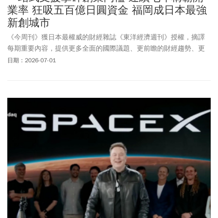
業率 狂吸五百億日圓資金 福岡成日本最強
新創城市
《今周刊》獲日本最權威的財經雜誌《東洋經濟週刊》授權，摘譯
每期重要內容，提供更多全面的國際議題、更前瞻的財經趨勢、更
多元的產業動態。
日期：2026-07-01