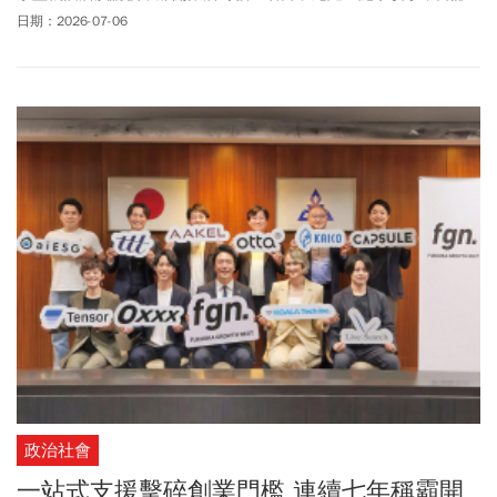
隨後逃逸。矢板已送到台中林新醫院治療並報警處理。綜合媒體報
日期：2026-07-06
導，涉嫌施暴的中國籍33歲廖姓男子犯案後一度逃逸，稍早企圖自
台中機場(清泉崗機場)搭機出境潛逃，所幸警方掌握行蹤及時在機場
將人攔下逮捕，全案正由警方深入釐清犯案動機及調查是否另有幕
後因素。
政治社會
一站式支援擊碎創業門檻 連續七年稱霸開