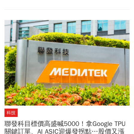
象，為其團隊生產所需晶片。郭明錤指出，聯發科將全面支援Intel
14A先進製程與先進封裝的導入與生產，預計自2028年開始小量生
產馬斯克的IC設計團隊所需晶片。馬斯克傳出有望與聯發科展開策
略合作，瞬間吸引產業關注，而他去年(2025年)受訪時強調，「全世
界100%的高階晶片都在台灣製造」，認為「誰掌握AI晶片製造能
力，誰就掌握AI競賽！」，相關影片如今被許多網友再次瘋傳。
科技
聯發科目標價高盛喊5000！拿Google TPU
關鍵訂單、AI ASIC迎爆發拐點…股價又漲