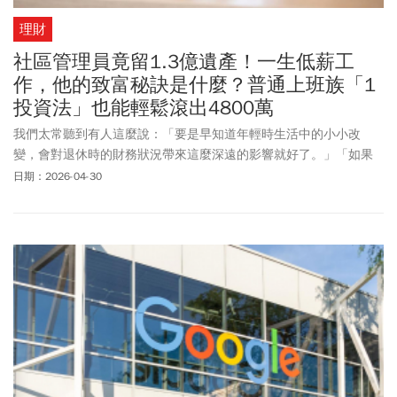
理財
社區管理員竟留1.3億遺產！一生低薪工
作，他的致富秘訣是什麼？普通上班族「1
投資法」也能輕鬆滾出4800萬
我們太常聽到有人這麼說：「要是早知道年輕時生活中的小小改
變，會對退休時的財務狀況帶來這麼深遠的影響就好了。」「如果
能由學養深厚的專家，寫一本輕薄短小、能快速入門的書，說明我
日期：2026-04-30
人生現階段這些不起眼的小改變，將來會如何大幅影響我財務長期
的舒適程度，那就太棒了。」投資業的傳奇艾利斯來拯救大家了。
在這本輕薄小書裡，你將會學到關於明智投資所需知道的一切，為
自己奠定未來穩健的財務基礎。你除了會學到該做什麼，還將學到
如何避開自毀財務計畫的常見錯誤。而且所有重要課程，都以親
切、清楚又引人入勝的寫作風格呈現。閱讀這本濃縮艾利斯畢生所
學、能幫助投資人實現財務目標的簡短作品，只需短短幾小時，卻
將是讀者此生獲益良多的時光。