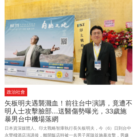
政治社會
矢板明夫遇襲濺血！前往台中演講，竟遭不
明人士攻擊臉部...送醫傷勢曝光，33歲施
暴男台中機場落網
日本資深媒體人、印太戰略智庫執行長矢板明夫，今（6）日到台中
永豐棧酒店演講後，離開飯店時被一名男子尾隨並施暴攻擊，男嫌