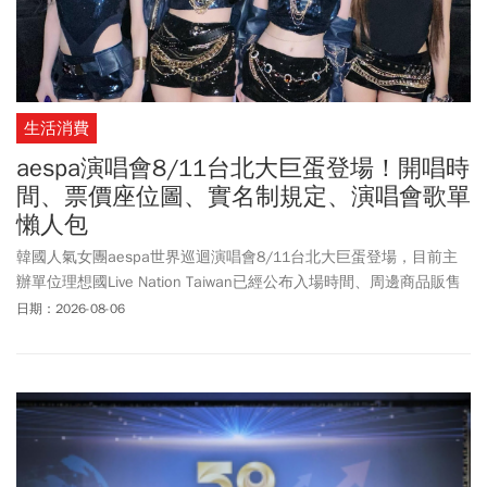
生活消費
aespa演唱會8/11台北大巨蛋登場！開唱時
間、票價座位圖、實名制規定、演唱會歌單
懶人包
韓國人氣女團aespa世界巡迴演唱會8/11台北大巨蛋登場，目前主
辦單位理想國Live Nation Taiwan已經公布入場時間、周邊商品販售
時間、出入口資訊，以及演唱會須知。「2026 - 27 aespa LIVE
日期：2026-08-06
TOUR - SYNK : æXIS LINE」亞洲首站將於8月7日至8日在南韓首爾
登場，第二站則於8月11日來到台北。此次亞洲站僅有兩站，台北站
名列其中，讓台灣MY們相當期待！