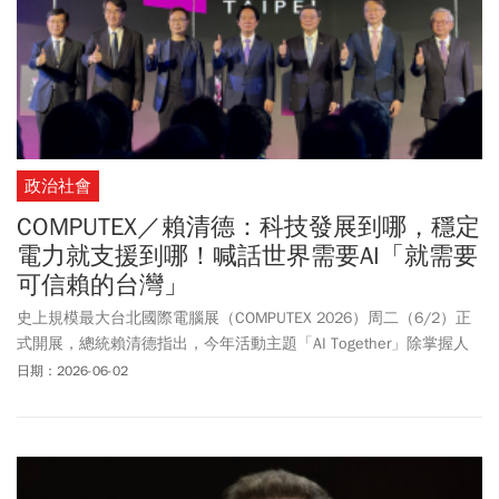
政治社會
COMPUTEX／賴清德：科技發展到哪，穩定
電力就支援到哪！喊話世界需要AI「就需要
可信賴的台灣」
史上規模最大台北國際電腦展（COMPUTEX 2026）周二（6/2）正
式開展，總統賴清德指出，今年活動主題「AI Together」除掌握人
工智慧發展趨勢，更傳達「AI的下一步，需要全球理念相近、可信任
日期：2026-06-02
的夥伴攜手合作」。賴總統強調，當世界愈需要AI，就愈需要一個穩
定、可信賴、並有能力承擔責任的台灣。面對全球算力、先進製程
與AI基礎建設需求快速增加，賴總統允諾，政府會確保人力資源、
水、電、土地等關鍵資源穩定供應，做產業最堅實的後盾。賴總統
更認為，AI的成長，對外是台灣與全世界可信賴的夥伴共同打造安