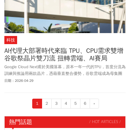
科技
AI代理大部署時代來臨 TPU、CPU需求雙增
谷歌祭晶片雙刀流 扭轉雲端、AI賽局
Google Cloud Next甫於美國落幕，原本一年一代的TPU，首度分流為
訓練與推論用兩款晶片，憑藉垂直整合優勢，谷歌雲端成為母集團
在搜尋及廣告之外，成長動能最強的新事業。
日期：2026-04-29
1
2
3
4
5
6
»
熱門話題
/ HOT ARTICLES /