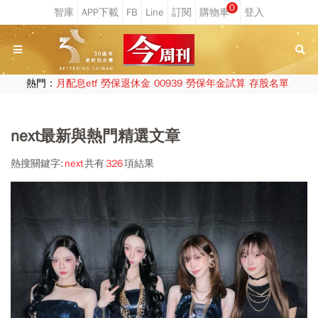
0
熱門：
月配息etf
勞保退休金
00939
勞保年金試算
存股名單
next最新與熱門精選文章
熱搜關鍵字:
next
共有
326
項結果