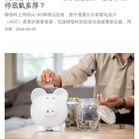
停底氣多厚？
聯發科上周四(4/30)舉辦法說會，會中透露出在客製化晶片
（ASIC）產業的重要進展，也讓聯發科的投資估值被重新定義，周
一(5/4)股價一開盤再次拉出漲停板2870元，逾2萬張等買！高盛證
日期：2026-05-05
券甚至將聯發科目標價大幅升至5000元，並預估2028年EPS（每股
純益）達406元，屆時ASIC業務占比高達66%，為資本市場帶來不小
震撼。