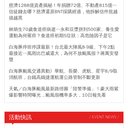
慈濟1288億資產揭秘！年捐贈72億、不動產815億…
信徒錢去哪？慈濟還原BNT採購經過，他拆解信件批越
描越黑
林炳生70歲食道癌病逝…永和豆漿拼到500家、養生愛
運動為何罹癌？食道癌初期5症狀：高危險因子是它
白海豚停班停課最新！台北最大陣風8-9級、下午2點
最接近…風雨比巴威還大，為何不放颱風假？蔣萬安發
聲
白海豚颱風交通異動》華航、長榮、虎航、星宇8/9取
消航班，台鐵高鐵捷運航運公路管制不斷更新
天氣／白海豚颱風最新路徑圖「陸警準備」！豪大雨紫
爆影響時間曝光，颱風假機率多大，10日報先看
活動快訊
/ EVENT NEWS /