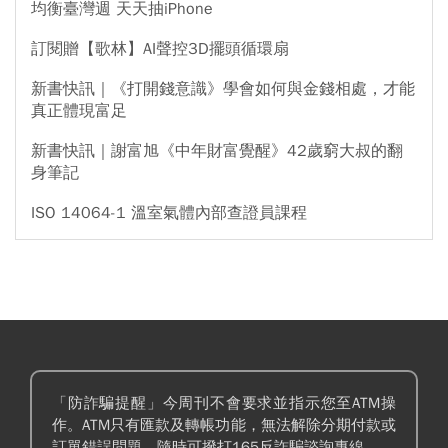
均衡臺灣週 天天抽iPhone
訂閱贈【歌林】AI聲控3D擺頭循環扇
新書快訊｜《打開錢意識》學會如何與金錢相處，才能
真正體現富足
新書快訊｜謝富旭《中年財富覺醒》42歲窮大叔的翻
身筆記
ISO 14064-1 溫室氣體內部查證員課程
「防詐騙提醒」今周刊不會要求並指示您至ATM操
作。ATM只有匯款及轉帳功能，無法解除分期付款或
訂單錯誤問題。隨時可撥打165反詐騙諮詢專線。