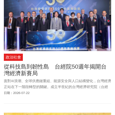
政治社會
從科技島到韌性島 台經院50週年揭開台
灣經濟新賽局
面對AI浪潮、全球供應鏈重組、能源安全與人口結構變化，台灣經濟
正站在下一階段轉型的關鍵。成立半世紀的台灣經濟研究院（台經
院），陪伴台灣走過工業化、科技化歷程，肩負前瞻政策研究角
日期：2026-07-22
色，日前舉辦「Not just 50, Next 50：邁向韌性生活與產業時代」五
十週年高峰論壇，邀產官學研領袖共同對話，從新經濟、新基建、
新韌性三方向，探索台灣下一個五十年的成長動能。