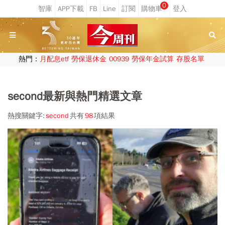
0
熱門：
月配息etf
勞保退休金
00939
勞保年金試算
存股名單
second最新與熱門精選文章
熱搜關鍵字:
second
共有
98
項結果