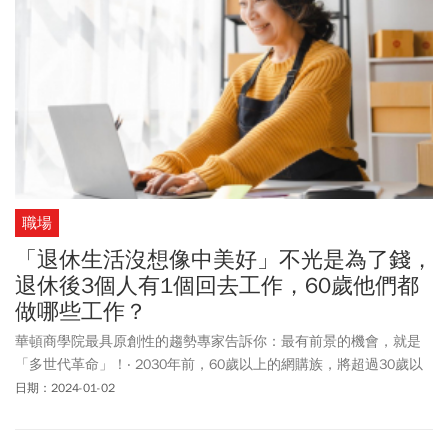
職場
「退休生活沒想像中美好」不光是為了錢，
退休後3個人有1個回去工作，60歲他們都
做哪些工作？
華頓商學院最具原創性的趨勢專家告訴你：最有前景的機會，就是
「多世代革命」！‧ 2030年前，60歲以上的網購族，將超過30歲以
下的人‧ 老年人每天待在螢幕前的時間高達10小時，比18至34歲的
日期：2024-01-02
年輕人多了33％‧ 2030年，美國總消費成長有40％由60歲以上的人
貢獻；日本與德國更高達60％和70％‧ 30歲以上有高達30％至35％