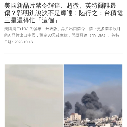
美國新晶片禁令輝達、超微、英特爾誰最
傷？郭明錤說決不是輝達！陸行之：台積電
三星還得忙「這個」
美國周二(10/17)發布「升級版」晶片出口禁令，禁止更多業者設計
的AI晶片出口中國，預定30天後生效，恐讓輝達（NVIDIA）、英特
爾（Intel）以及超微（AMD）都受衝擊，尤其是輝達部分，禁令主
日期：2023-10-18
要除涵蓋H800和A800 PCIe／模組外，連L40S都在本波禁令之內。
天風國際證券分析師郭明錤在X平台發表看法，他認為新禁令的最大
輸家會是英特爾，因為英特爾的Habana Gaudi 2客戶，主要就是來
自中國。而半導體分析師陸行之則是認為，以後台積電，三星都有
責任要計算每個晶片及每個chiplet/CoWoS上的電晶體總數不能超
標。