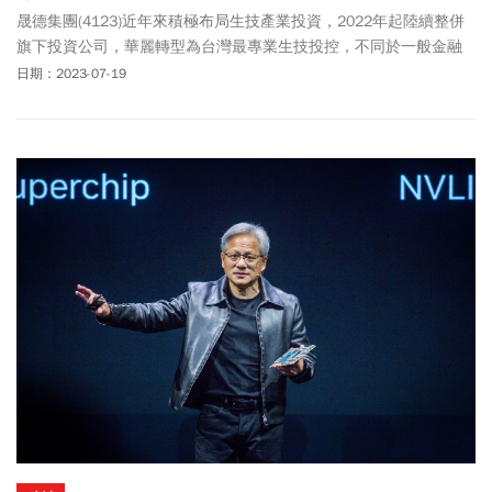
晟德集團(4123)近年來積極布局生技產業投資，2022年起陸續整併
旗下投資公司，華麗轉型為台灣最專業生技投控，不同於一般金融
投資控股公司，晟德以策略投資為主，以核心發展事業為主軸，縱
日期：2023-07-19
向布局產業上中下游，並同時橫向擴張事業版圖。投資標的選擇上
以高技術、高門檻、高知識壁壘為原則，在追求創新的同時，晟德
也極為注重轉投資公司之自有現金流，不盲目追求本夢比，以紮實
基礎，築夢踏實。晟德集團總裁林榮錦表示，無論是資金或資源，
台灣生技產業都無法與國際級大藥廠拚比，但台灣擁有得天獨厚的
人才與技術，極有潛力在利基市場創造世界前三的獨角獸企業，晟
德也以此為目標，積極推動2025年獨角獸計畫，將核心事業推向世
界舞台。