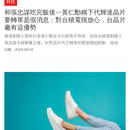
科技
和張忠謀吃完飯後…黃仁勳稱下代輝達晶片
要轉單是假消息：對台積電很放心，台晶片
廠有這優勢
輝達創辦人暨執行長黃仁勳在台行程馬不停蹄，並與台積電創辦人
張忠謀夫婦聚餐之後，針對晶片代工轉單的態度開始鬆動，他強
調，輝達將晶片交由台積電生產感到相當放心，「下一代晶片還是
日期：2023-06-02
給台積電代工」。業者指出，NVIDIA A100和H100 GPU目前供不應
求，其中A100採用台積電7奈米製程，H100採N4製程，隨下一代晶
片訂單在握，有利台積電產能利用率逐步回升。