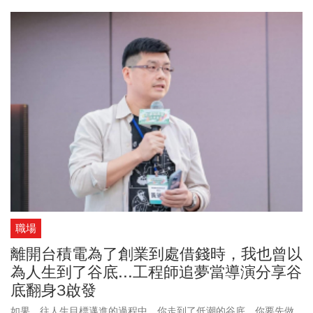
的人，正在使用數位平台學習‧ 高達46％的跨國企業高層看好多世代
勞動力‧ 南韓30多歲的男女，有62％都和父母同住‧ 員工的創造力巔
峰，平均發生在20多歲與50多歲；‧ 混齡團隊比起同齡團隊，工作績
效表現更好「多世代革命」正在崛起，顛覆人生、企業、經濟，甚
至全球社會！
職場
離開台積電為了創業到處借錢時，我也曾以
為人生到了谷底...工程師追夢當導演分享谷
底翻身3啟發
如果，往人生目標邁進的過程中，你走到了低潮的谷底，你要先做