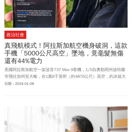
政治社會
真飛航模式！阿拉斯加航空機身破洞，這款
手機「5000公尺高空」墜地，竟毫髮無傷
還有44%電力
美國阿拉斯加航空一架波音737 Max 9客機，1/5自奧勒岡州波特蘭
市飛往加州安大略，在1萬6千英呎（約4876公尺）高空，約冰箱大
小的塞門（plug door）突然脫落，導致客艙瞬間失壓，幸好安全迫
日期：2024-01-08
降，但有部分乘客物品、手機被吸出窗外。而有網友在社群平台X貼
文表示，自己撿到從阿拉斯加航空當事飛機上掉落的iPhone手機，
不但毫髮無傷，電池甚至還有44%將近一半的電力，似乎還能正常運
作。