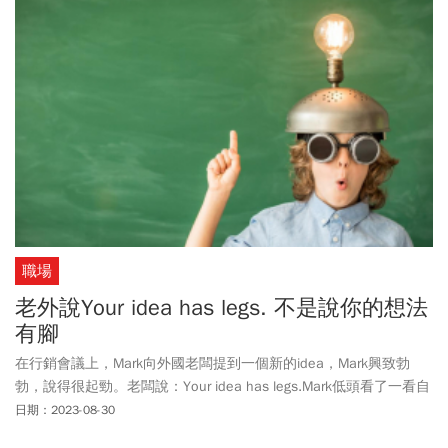
職場
老外說Your idea has legs. 不是說你的想法
有腳
在行銷會議上，Mark向外國老闆提到一個新的idea，Mark興致勃
勃，說得很起勁。老闆說：Your idea has legs.Mark低頭看了一看自
己的腿，Idea有腿？是甚麼意思？難道是說這想法不可靠，稍縱即
日期：2023-08-30
逝？還是指畫蛇添足，沒事找事？老闆究竟是讚許，還是批評？今