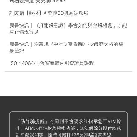
均衡臺灣週 天天抽iPhone
訂閱贈【歌林】AI聲控3D擺頭循環扇
新書快訊｜《打開錢意識》學會如何與金錢相處，才能
真正體現富足
新書快訊｜謝富旭《中年財富覺醒》42歲窮大叔的翻
身筆記
ISO 14064-1 溫室氣體內部查證員課程
「防詐騙提醒」今周刊不會要求並指示您至ATM操
作。ATM只有匯款及轉帳功能，無法解除分期付款或
訂單錯誤問題。隨時可撥打165反詐騙諮詢專線。