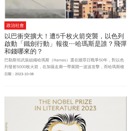
政治社會
以巴衝突擴大！遭5千枚火箭突襲，以色列
啟動「鐵劍行動」報復…哈瑪斯是誰？飛彈
和錢哪來的？
巴勒斯坦武裝組織哈瑪斯（Hamas）選在贖罪日戰爭50年，對以色
列發射5000枚火箭，在加薩走廊一帶展開一波波攻擊，而哈瑪斯槍
手也滲透以色列城鎮，據傳對平民無差別傷害，武裝份子各種暴行
日期：2023-10-08
在網路傳開。根據CNN報導，哈瑪斯稱向以色列發射5000枚火箭，
而這波代號為「阿克薩風暴」（Al-Aqsa Storm）。以色列宣布以
「鐵劍行動」（Operation Iron Swords）反擊。這是近年規模最大的
突襲，以色列政府表示，境內已經至少300名以色列人喪生、超過
1500人人受傷，傷亡人數可能繼續攀升，而巴勒斯坦當局稱，目前
至少有232名巴勒斯坦人死亡、1697人受傷。目前台灣有5個旅行團
124人仍在以色列，外交部週六(10/7)晚間表示，與台灣駐以色列代
表處聯繫後，確認所有駐處員眷、台灣旅行團以及僑民均平安。外