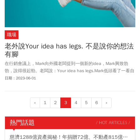
職場
老外說Your idea has legs. 不是說你的想法
有腳
在行銷會議上，Mark向外國老闆提到一個新的idea，Mark興致勃
勃，說得很起勁。老闆說：Your idea has legs.Mark低頭看了一看自
己的腿，Idea有腿？是甚麼意思？難道是說這想法不可靠，稍縱即
日期：2023-06-01
逝？還是指畫蛇添足，沒事找事？老闆究竟是讚許，還是批評？今
天我們來看看幾個leg的商場用法，用錯會有些尷尬的字眼。
«
1
2
3
4
5
6
»
熱門話題
/ HOT ARTICLES /
慈濟1288億資產揭秘！年捐贈72億、不動產815億…