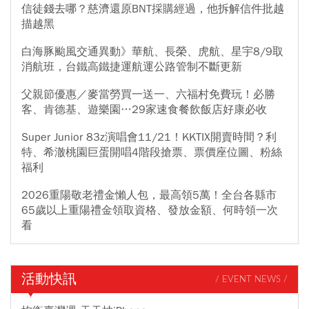
信徒錢去哪？慈濟還原BNT採購經過，他拆解信件批越
描越黑
白海豚颱風交通異動》華航、長榮、虎航、星宇8/9取
消航班，台鐵高鐵捷運航運公路管制不斷更新
父親節優惠／麥當勞買一送一、六福村免費玩！必勝
客、肯德基、遊樂園…29家速食餐飲飯店好康必收
Super Junior 83z演唱會11/21！KKTIX開賣時間？利
特、希澈桃園巨蛋開唱4階段搶票、票價座位圖、粉絲
福利
2026重陽敬老禮金懶人包，最高領5萬！全台各縣市
65歲以上重陽禮金領取資格、發放金額、何時領一次
看
活動快訊
/ EVENT NEWS /