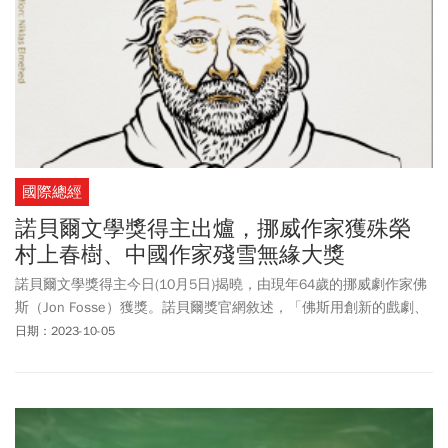
交部對哈瑪斯進行恐怖暴力攻擊以色列平民造成傷亡，表達嚴正譴
責，外交部亞西及非洲司司長賀忠義大使，於第一時間代表外交部
長吳釗燮，向駐台北以色列經濟文化辦事處代表游瑪雅（Maya
Yaron）表達台灣慰問之意。外交部將持續與理念相近國家合作，共
同抵抗一切形式的恐怖主義攻擊行動。烏克蘭總統澤倫斯基也發文
聲援以色列，表示向在恐怖攻擊中失去親人的所有人表示哀悼，烏
克蘭相信秩序將會恢復，恐怖分子將被擊敗。
國際總經
諾貝爾文學獎得主出爐，挪威作家獲殊榮
村上春樹、中國作家殘雪無緣大獎
諾貝爾文學獎得主今日(10月5日)揭曉，由現年64歲的挪威劇作家佛
斯（Jon Fosse）獲獎。諾貝爾獎官網敘述，「佛斯用創新的戲劇、
散文，描述出那些難以言喻(unsayable)的事物」。
日期：2023-10-05