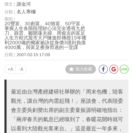
謝金河
名人專欄
20豐富、30創富、40致富、50守富，
掌握人生各階段理財心法完全透視九把
刀、聶雲、鄒開蓮夫婦、周俊吉的富足
人生方程式股市大戶陳進郎傳授15年獲
利2000備的獨家祕訣從身價3億到負債
4000萬，與富足擦身而過的一堂課
2007-02-15 17:09
+A
-A
加入收藏
最近由台灣產經建研社舉辦的「周末包機，陸客
觀光，讓台灣的內需起飛！」座談會，代表陸委
會主委吳釗燮出席的副主委童振源明確地指出：
「兩岸春天的氣息已經嗅到了，春暖花開時就可
以看到大陸觀光客來台。」這是最近一年多來，