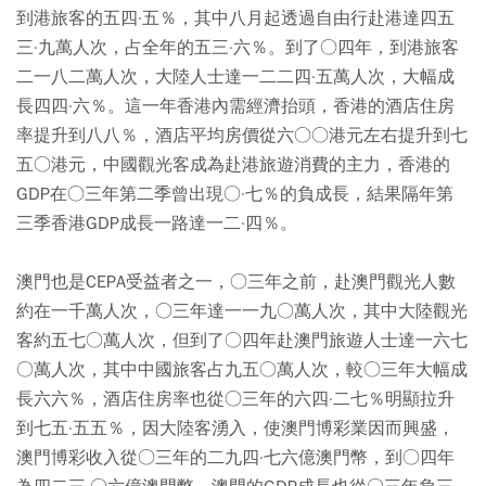
到港旅客的五四·五％，其中八月起透過自由行赴港達四五
三·九萬人次，占全年的五三·六％。到了○四年，到港旅客
二一八二萬人次，大陸人士達一二二四·五萬人次，大幅成
長四四·六％。這一年香港內需經濟抬頭，香港的酒店住房
率提升到八八％，酒店平均房價從六○○港元左右提升到七
五○港元，中國觀光客成為赴港旅遊消費的主力，香港的
GDP在○三年第二季曾出現○·七％的負成長，結果隔年第
三季香港GDP成長一路達一二·四％。
澳門也是CEPA受益者之一，○三年之前，赴澳門觀光人數
約在一千萬人次，○三年達一一九○萬人次，其中大陸觀光
客約五七○萬人次，但到了○四年赴澳門旅遊人士達一六七
○萬人次，其中中國旅客占九五○萬人次，較○三年大幅成
長六六％，酒店住房率也從○三年的六四·二七％明顯拉升
到七五·五五％，因大陸客湧入，使澳門博彩業因而興盛，
澳門博彩收入從○三年的二九四·七六億澳門幣，到○四年