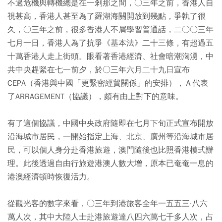
不過危機與轉機總是在一剎那之間，○三年之前，香港人自
視甚高，香港人甚至為了羅湖海關開放到幾點，爭執了很
久，○三年之前，很多香港人不屑學習普通話，二○○三年
七月一日，香港人為了抗爭《基本法》二十三條，有超過五
十萬香港人走上街頭。眼看著香港經濟、社會暗潮洶湧，中
共中央趕緊在七一前夕，於○三年六月二十九日宣布
CEPA（香港與中國「更緊密經貿關係」的安排），Ａ代表
了ARRAGEMENT（協議），頗有由上對下的意味。
有了這個協議，中國中央政府隨即在七月下旬正式宣布開放
沿海城市居民，一開始指定上海、北京、廣州等沿海城市居
民，可以個人身分赴香港旅遊，澳門隨後也比照香港模式辦
理。此後透過自由行旅遊港澳人數大增，原本已奄奄一息的
港澳經濟頓時恢復活力。
從觀光客的數字來看，○三年到港旅客全年一五五三·八六
萬人次，其中大陸人士赴港旅遊達八四六萬七千多人次，占