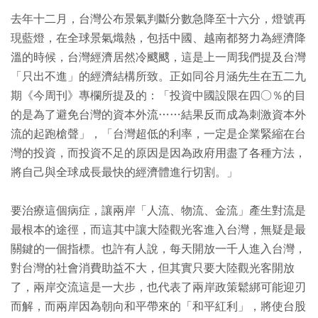
去年十二月，台灣公布景氣判斷分數急降至十六分，燈號再
現藍燈，在全球景氣熾熱，包括中國、越南都努力為經濟降
溫的時候，台灣經濟居然冷颼颼，這是上一周我們提及台灣
「只出不進」的經濟結構所致。正如同谷月涵先生在五二九
期《今周刊》專欄所提及的：「投資中國設限在四○％的目
的是為了避免台灣的資本外流……結果反而成為刺激資本外
流的起跑槍聲」，「台灣超低的利率，一定是企業緊縮在台
灣的投資，而投資不足的原因是因為政府用盡了各種方法，
將自己與全球成長最快的經濟體進行切割。」
要治療這個病症，讓兩岸「人流、物流、金流」產生對流是
最根本的途徑，而這其中讓大陸觀光客進入台灣，無疑是最
關鍵的一個指標。也許有人說，每天開放一千人進入台灣，
對台灣的社會消費助益不大，但其實只要大陸觀光客開放
了，兩岸交流這是一大步，也代表了兩岸政策鬆綁可能迎刃
而解，而兩岸因為朝向和平帶來的「和平紅利」，將使台股