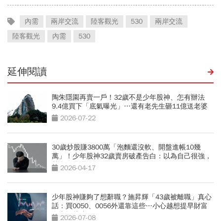
內需
兩岸交流
陸客觀光
530
兩岸交流
陸客觀光
內需
530
延伸閱讀
陶朱隱園再賣一戶！32歲不是少年股神、怎有辦法
9.4億買下「底氣曝光」…還有老先生砸11億送老婆
2026-07-22
30歲炒股賺3800萬「泡麵還沒軟、開盤進帳10幾
萬」！少年股神32歲賣房破產告白：以為自己很強，
其實只是運氣好
2026-04-17
少年股神賺夠了想辭職？施昇輝「43歲被離職」真心
話：買0050、0056外還靠這些…小心越想提早財富
自由離越遠
2026-07-08