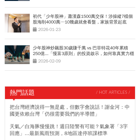
初代「少年股神」蕭漢森1500萬交保！涉操縱7檔個
股海削4000萬…10幾歲就會看盤，家族背景起底
2026-01-23
少年股神炒飆股30歲賺千萬 vs 巴菲特花40年累積
250億...「慢富3原則」的投資啟示，如何靠真實力穩
穩致富
2026-02-09
熱門話題
/ HOT ARTICLES /
把台灣經濟說得一無是處，但數字會說話！謝金河：中
國更依賴台灣「仍很需要我們的半導體」
天氣／白海豚慢慢跳！週日陸警有可能？氣象署「3字
回應」...最新風雨預測，8地區達停班課標準