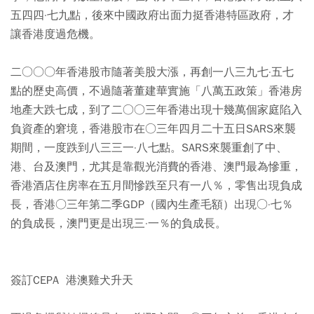
五四四·七九點，後來中國政府出面力挺香港特區政府，才
讓香港度過危機。
二○○○年香港股市隨著美股大漲，再創一八三九七·五七
點的歷史高價，不過隨著董建華實施「八萬五政策」香港房
地產大跌七成，到了二○○三年香港出現十幾萬個家庭陷入
負資產的窘境，香港股市在○三年四月二十五日SARS來襲
期間，一度跌到八三三一·八七點。SARS來襲重創了中、
港、台及澳門，尤其是靠觀光消費的香港、澳門最為慘重，
香港酒店住房率在五月間慘跌至只有一八％，零售出現負成
長，香港○三年第二季GDP（國內生產毛額）出現○·七％
的負成長，澳門更是出現三·一％的負成長。
簽訂CEPA 港澳雞犬升天