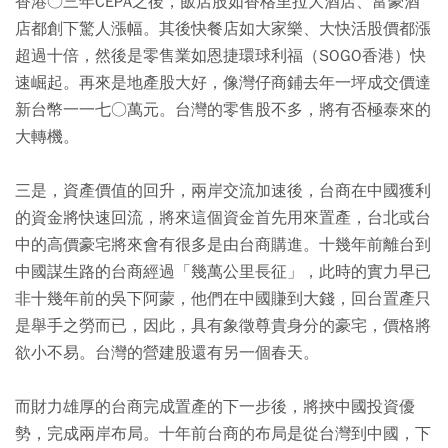
香港○三年CEPA之後，飯店股如香格里拉大酒店、富豪酒
店都創下驚人漲幅。其後快餐店如大家樂、大快活股價都漲
超過十倍，然後是零售業如恩捷環球利福（SOGO香港）快
速崛起。再來是地產股大好，像灣仔商鋪去年一坪成交價達
新台幣一一七○萬元。台灣的零售股不多，將有否極泰來的
大轉機。
三是，資產價值的回升，兩岸交流加速後，台商在中國獲利
的資金將快速回流，將來這個資金首先用來置產，台北或台
中的高價豪宅將來會有很多是由台商購進。十幾年前離台到
中國謀生路的台商經過「幾萬公里長征」，此時的實力早已
非十幾年前的吳下阿蒙，他們在中國賺到大錢，回台置產只
是舉手之勞而已，因此，具有象徵尊貴身分的豪宅，價格將
欲小不易。台灣的營建股還有另一個春天。
而財力雄厚的台商完成置產的下一步後，將挾中國投資優
勢，完成兩岸布局。十年前台商的布局是從台灣到中國，下