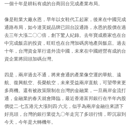
一個十年是耕耘有成的台商回台完成產業布局。
像是鞋業大廠永恩，早年以女鞋代工起家，後來在中國完成
通路布局，如今達芙妮品牌已回台設通路，永恩的股價在過
去三年大漲二○○倍，創下驚人紀錄。去年寶成蔡家也在台
中完成飯店的投資，旺旺也在台灣加碼房地產與飯店。過去
十年，台灣資金單行道外流中國，未來在中國經營有成的台
資企業將回頭加碼台灣。
四是，兩岸過去不通，將來會通的產業像空運的華航、遠
航、復興航空、長榮航空，未來受益兩岸直航，可望帶來更
多商機。還有被政策限制在台灣的金融業，一旦兩岸金流打
通，金融業的春天就會降臨，最近香港富邦銀行在半年內股
價從二·七五港元大漲到四·六元，似乎為兩岸金融往來譜下
好兆頭，台灣的銀行業從九○年走完了多頭行情，即沉寂到
今天，今年是大轉機年。