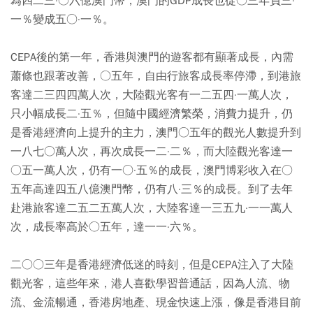
為四二三·○六億澳門幣，澳門的GDP成長也從○三年負三·
一％變成五○·一％。
CEPA後的第一年，香港與澳門的遊客都有顯著成長，內需
蕭條也跟著改善，○五年，自由行旅客成長率停滯，到港旅
客達二三四四萬人次，大陸觀光客有一二五四·一萬人次，
只小幅成長二·五％，但隨中國經濟繁榮，消費力提升，仍
是香港經濟向上提升的主力，澳門○五年的觀光人數提升到
一八七○萬人次，再次成長一二·二％，而大陸觀光客達一
○五一萬人次，仍有一○·五％的成長，澳門博彩收入在○
五年高達四五八億澳門幣，仍有八·三％的成長。到了去年
赴港旅客達二五二五萬人次，大陸客達一三五九·一一萬人
次，成長率高於○五年，達一一·六％。
二○○三年是香港經濟低迷的時刻，但是CEPA注入了大陸
觀光客，這些年來，港人喜歡學習普通話，因為人流、物
流、金流暢通，香港房地產、現金快速上漲，像是香港目前