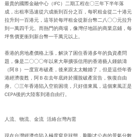
最貴的國際金融中心（IFC）二期工程在○三年下半年落
成，出租率迅速從六成衝到百分之百，每呎租金從二十港元
拉升到一百港元，這等於每坪租金從新台幣二八○○元拉升
到一萬四千元。而熱門的商場，像灣仔地區的商業店鋪，每
坪售價更衝到新台幣一千萬元以上。
香港的房地產價格上漲，解決了困住香港多年的負資產問
題，像是二○○○年以來大舉擴張信用的香港藝人鍾鎮濤
（阿Ｂ）一度宣布破產，後來跟太太離婚了，但是這些年香
港經濟復甦，阿Ｂ在去年底終於擺脫破產宣告，恢復自由
身。○三年香港陷入空前困境，只好借東風，這個東風正是
CEPA後的大陸客到港自由行。
人流、物流、金流 活絡台灣內需
現在台灣經濟也陷入極度窒息狀態，剛剛才公布的景氣分數