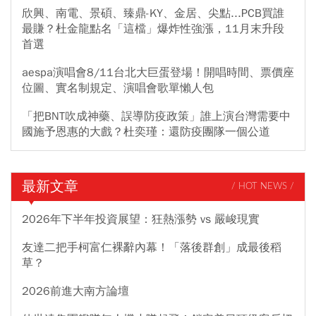
欣興、南電、景碩、臻鼎-KY、金居、尖點...PCB買誰
最賺？杜金龍點名「這檔」爆炸性強漲，11月末升段
首選
aespa演唱會8/11台北大巨蛋登場！開唱時間、票價座
位圖、實名制規定、演唱會歌單懶人包
「把BNT吹成神藥、誤導防疫政策」誰上演台灣需要中
國施予恩惠的大戲？杜奕瑾：還防疫團隊一個公道
最新文章
/ HOT NEWS /
2026年下半年投資展望：狂熱漲勢 vs 嚴峻現實
友達二把手柯富仁裸辭內幕！「落後群創」成最後稻
草？
2026前進大南方論壇