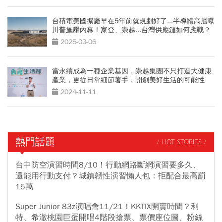
台積電美國擴廠早在5年前就規劃好了...半導體高層曝
川普施壓內幕！家登、崇越...台灣供應鏈如何應戰？
2025-03-06
當永續成為一種企業基因，崇越集團不只打造大健康
產業，更從日常細節著手，開創美好生活的可能性
2024-11-11
熱門話題
/ HOT STORIES /
台中防空演習時間8/10！行動網路斷網演習要多久、
還能用行動支付？城鎮韌性演習懶人包：拒配合最高罰
15萬
Super Junior 83z演唱會11/21！KKTIX開賣時間？利
特、希澈桃園巨蛋開唱4階段搶票、票價座位圖、粉絲