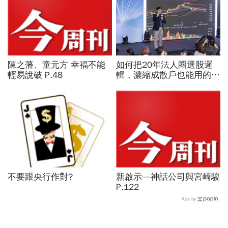
陳之藩、童元方 幸福不能
如何把20年法人圈選股邏
輕易說破 P.48
輯，濃縮成散戶也能用的三
步驟？曾任政府基金操盤手
黃豐凱的巨浪碉堡法
不要跟央行作對?
新啟示—神話公司與宮崎駿
P.122
Ads by