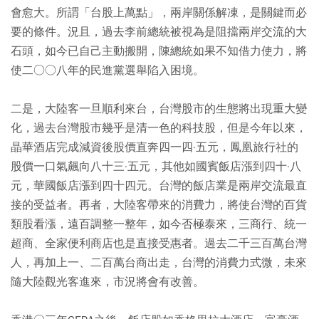
會愈大。所謂「台股上萬點」，兩岸關係解凍，是關鍵而必
要的條件。況且，過去李前總統被視為是阻擋兩岸交流的大
石頭，如今已自己主動搬開，陳總統如果不知借力使力，將
使二○○八年的民進黨選舉陷入困境。
二是，大陸客一旦順利來台，台灣股市的生態將出現重大變
化，過去台灣股市幾乎是清一色的科技股，但是今年以來，
晶華酒店完成減資後股價直奔四一四·五元，鳳凰旅行社的
股價一口氣飆向八十三·五元，其他如國賓飯店漲到四十·八
元，華國飯店漲到四十四元。台灣的飯店業是兩岸交流最直
接的受益者。再者，大陸客帶來的消費力，將使台灣的百貨
類股看漲，遠百調整一整年，如今否極泰來，三商行、統一
超商、全家便利商店也是直接受惠者。過去二千三百萬台灣
人，再加上一、二百萬台商出走，台灣的消費力式微，未來
隨大陸觀光客進來，市況將會有改善。