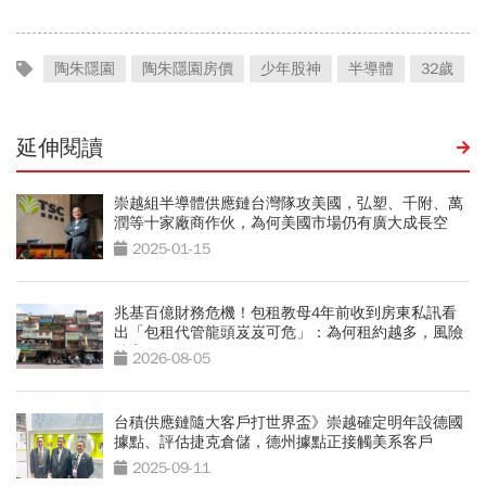
陶朱隱園
陶朱隱園房價
少年股神
半導體
32歲
延伸閱讀
崇越組半導體供應鏈台灣隊攻美國，弘塑、千附、萬
潤等十家廠商作伙，為何美國市場仍有廣大成長空
間？
2025-01-15
兆基百億財務危機！包租教母4年前收到房東私訊看
出「包租代管龍頭岌岌可危」：為何租約越多，風險
越高？
2026-08-05
台積供應鏈隨大客戶打世界盃》崇越確定明年設德國
據點、評估捷克倉儲，德州據點正接觸美系客戶
2025-09-11