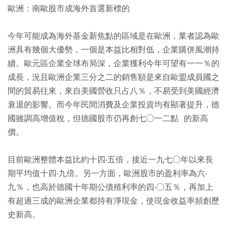
歐洲：南歐股市成海外首選新標的
今年可能成為海外基金新焦點的區域是在歐洲，業者認為歐
洲具有幾個大優勢，一個是本益比相對低，企業購併風潮持
續。歐元區企業全球布局深，企業獲利今年可望有一一％的
成長，況且歐洲企業三分之二的銷售額是來自歐盟成員國之
間的貿易往來，來自美國營收只占八％，不易受到美國經濟
衰退的影響。而今年民間消費及企業投資均有顯著提升，德
國雖調高增值稅，但德國股市仍再創七○一二點 的新高
價。
目前歐洲整體本益比約十四‧五倍，接近一九七○年以來長
期平均值十四‧九倍。另一方面，歐洲股市的盈利率為六‧
九％，也高於德國十年期公債殖利率的四‧○五％，再加上
有超過三成的歐洲企業都持有淨現金，使現金收益率頻創歷
史新高。