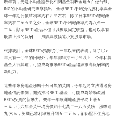
曆年前，光是不動產證券化相關基金就吸金達五百億台幣。
ING的不動產研究團隊指出，全球REITs平均預估股利率與全
球十年期公債殖利率約在四％左右，除了日本REITs總報酬
率約在二至五％之外，全球REITs平均報酬率約為八至一
二％，顯示REITs產品不僅可以獲取固定收益，也可以享有
股票上漲的報酬，且風險與波幅遠小於股票市場。
根據統計，全球REITs指數從○三年以來的表現，除了○五
年只有一○％的回報外，年年都維持三○％以上，今年私募
基金大行其道，可望成為推動REITs產品繼續推高報酬率的
新動力。
這些年來房地產漲幅十分可觀的英國，今年起將立法通過房
地產信託條例，開始推出REITs基金，可能成為帶動歐洲
REITs投資的新動力。去年一年歐洲地產股平均上漲五
三％，○六年全英平均房價約十七萬二一八五英鎊，漲幅達
九‧六％，英國已將利率拉升到五‧二五％，卻仍壓不住房地