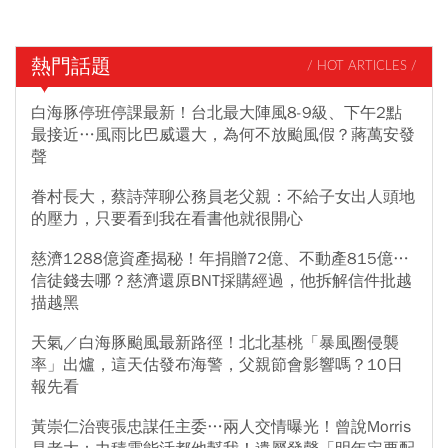
熱門話題
/ HOT ARTICLES /
白海豚停班停課最新！台北最大陣風8-9級、下午2點
最接近…風雨比巴威還大，為何不放颱風假？蔣萬安發
聲
眷村長大，蔡詩萍聊公務員老父親：不給子女出人頭地
的壓力，只要看到我在看書他就很開心
慈濟1288億資產揭秘！年捐贈72億、不動產815億…
信徒錢去哪？慈濟還原BNT採購經過，他拆解信件批越
描越黑
天氣／白海豚颱風最新路徑！北北基桃「暴風圈侵襲
率」出爐，這天估發布海警，父親節會影響嗎？10日
報先看
黃崇仁治喪張忠謀任主委…兩人交情曝光！曾說Morris