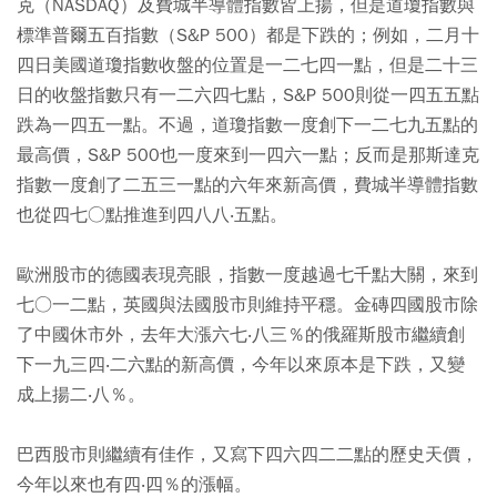
克（NASDAQ）及費城半導體指數皆上揚，但是道瓊指數與
標準普爾五百指數（S&P 500）都是下跌的；例如，二月十
四日美國道瓊指數收盤的位置是一二七四一點，但是二十三
日的收盤指數只有一二六四七點，S&P 500則從一四五五點
跌為一四五一點。不過，道瓊指數一度創下一二七九五點的
最高價，S&P 500也一度來到一四六一點；反而是那斯達克
指數一度創了二五三一點的六年來新高價，費城半導體指數
也從四七○點推進到四八八‧五點。
歐洲股市的德國表現亮眼，指數一度越過七千點大關，來到
七○一二點，英國與法國股市則維持平穩。金磚四國股市除
了中國休市外，去年大漲六七‧八三％的俄羅斯股市繼續創
下一九三四‧二六點的新高價，今年以來原本是下跌，又變
成上揚二‧八％。
巴西股市則繼續有佳作，又寫下四六四二二點的歷史天價，
今年以來也有四‧四％的漲幅。