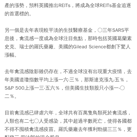
產的漲勢，預料英國推出REITs，將成為全球REITs基金追逐
的首選標的。
另一個是去年表現較平淡的生技醫療基金，○三年SARS平
息後，禽流感一度成為全球注目焦點，那時包括英國葛蘭素
史克、瑞士的羅氏藥廠、美國的Gilead Science都創下驚人
漲幅。
去年禽流感陰影雖仍存在，不過全球沒有出現重大疫情，去
年美國道瓊指數平均上漲一六‧三％，那斯達克漲九‧五％，
S&P 500上漲一三‧五六％，但美國生技類股只小漲一‧○
二％。
目前禽流感已肆虐六年，全球共有百萬隻鳥類死於禽流感，
人類也有二七○人受感染，其中超過半數死亡，使得各國都
不得不囤積禽流感疫苗。羅氏藥廠去年獲利勁揚三三％，更