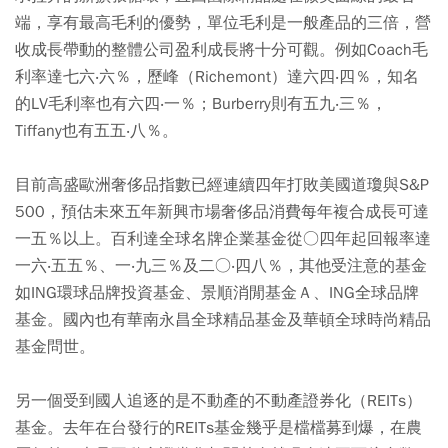
端，享有最高毛利的優勢，單位毛利是一般產品的三倍，營
收成長帶動的整體公司盈利成長將十分可觀。例如Coach毛
利率達七六‧六％，歷峰（Richemont）達六四‧四％，知名
的LV毛利率也有六四‧一％；Burberry則有五九‧三％，
Tiffany也有五五‧八％。
目前高盛歐洲奢侈品指數已經連續四年打敗美國道瓊與S&P
500，預估未來五年新興市場奢侈品消費每年複合成長可達
一五％以上。百利達全球名牌企業基金從○四年起回報率達
一六‧五五％、一‧九三％及二○‧四八％，其他受注意的基金
如ING環球品牌投資基金、景順消閒基金Ａ、ING全球品牌
基金。國內也有華南永昌全球精品基金及華頓全球時尚精品
基金問世。
另一個受到國人追逐的是不動產的不動產證券化（REITs）
基金。去年在台發行的REITs基金幾乎是檔檔募到爆，在農