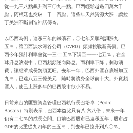
從一九三八點飆升到三○九一點。巴西輕鬆越過四萬六千
點，阿根廷也突破二千二百點。這些年天然資源大漲，讓拉
丁美洲不斷創造神話傳奇。
以巴西為例，連漲三年的鐵礦石，○七年又順利調漲九‧
五％，讓巴西淡水河谷公司（CVRD）頻頻挑戰新高價。巴
西今年預計利率會從一三‧二五％下調至一一‧七五％，在全
球升息浪潮中，巴西頻頻逆向降息。而利率下降，刺激消
費，讓經濟成長勢頭更旺。去年一年，巴西外匯存底增加五
九％，已達八五三億美元，隨時將躋身全球前十大。外資頻
匯入，使已上漲多年的巴西股市欲小不易。
日前來台的匯豐資產管理巴西執行長巴培卓（Pedro
Bastos）特別表示，巴西本益比只有八‧六八倍，未來一年
仍有二七％的成長空間。目前巴西股市已連漲五年，股市占
GDP的比重從九四年的三五％，到去年已拉升到八○％。