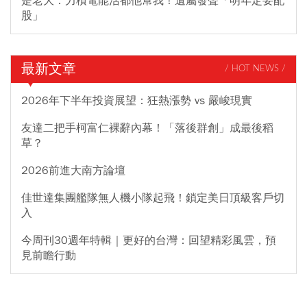
是老大：力積電能活都他幫我！遺屬發聲「明年定要配
股」
最新文章
/ HOT NEWS /
2026年下半年投資展望：狂熱漲勢 vs 嚴峻現實
友達二把手柯富仁裸辭內幕！「落後群創」成最後稻
草？
2026前進大南方論壇
佳世達集團艦隊無人機小隊起飛！鎖定美日頂級客戶切
入
今周刊30週年特輯｜更好的台灣：回望精彩風雲，預
見前瞻行動