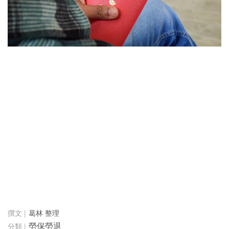
葛林 整理
勞保勞退