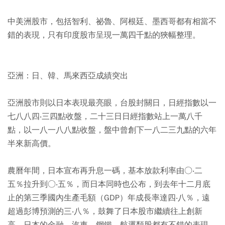
中美洲股市，包括智利、祕魯、阿根廷、墨西哥都有相當不
錯的表現，只有印度股市呈現一萬四千點的狹幅整理。
亞洲：日、韓、馬來西亞成績突出
亞洲股市則以日本表現最亮眼，台股封關日，日經指數以一
七八八四‧三四點收盤，二十三日日經指數站上一萬八千
點，以一八一八八點收盤，盤中曾創下一八二三九點的六年
半來新高價。
農曆年間，日本宣布再升息一碼，基本放款利率由○‧二
五％拉升到○‧五％，而日本同時也公布，到去年十二月底
止的第三季國內生產毛額（GDP）年成長率達四‧八％，遠
超過彭博預測的三‧八％，鼓舞了日本股市繼續往上創新