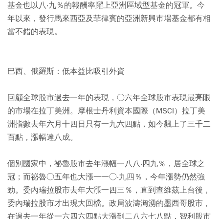
基金也以八‧九％的報酬率躍上亞洲區域型基金的冠軍。今
年以來，發行馬來西亞及菲律賓的亞洲新興市場基金都有相
當不錯的表現。
巴西、俄羅斯：低本益比吸引外資
回顧全球股市過去一年的表現，○六年全球股市表現最亮眼
的市場在拉丁美洲。摩根士丹利資本國際（MSCI）拉丁美
洲指數去年六月十四日只有一九六四點，如今飆上了三千二
百點，漲幅達八成。
個別國家中，祕魯股市去年漲幅一八八‧四九％，居全球之
冠；而祕魯○五年也大漲一一○‧九四％，今年漲勢仍然強
勁。委內瑞拉股市去年大漲一四三％，直到查維茲上台後，
委內瑞拉股市才出現大回檔。政局波濤洶湧的墨西哥股市，
在過去一年從一六四六四點大漲到二八六七八點，智利股市