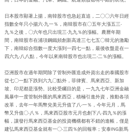
高，日本的金融、汽車、鋼鐵、航運類股都有不錯的表現。
日本股市顯著上揚，南韓股市也急起直追，二○○六年日經
指數全年只小揚六‧九一％，南韓股市在○五年大漲五三‧
九％之後，○六年也只出現三‧九九％的漲幅。農曆年期
間，南韓股市在浦項鋼鐵頻創新高達三七七五○韓元的激勵
下，南韓綜合指數一度大漲到一四七一點，最後收盤是在一
四六九‧八八點，今年以來南韓股市也出現二‧二％的漲幅。
亞洲股市在過年期間除了管制外匯造成外資出走的泰國股市
從七○一點下跌到六九○點外，菲律賓、馬來西亞、新加
坡、印尼都是漲勢。比較受矚目的是，一九九七年亞洲金融
風暴中一度管制外匯的馬來西亞，積極引進外資，推動各項
改革，去年一年馬幣兌美元升值了八‧一％，今年元月，馬
幣又升值○‧八％，馬來西亞股市元月也創下八‧四九％的漲
幅，讓發行馬來西亞基金的投資機構都有不錯的進帳，僅是
建弘馬來西亞基金就有一○‧三四％的回報率；安泰ING新馬