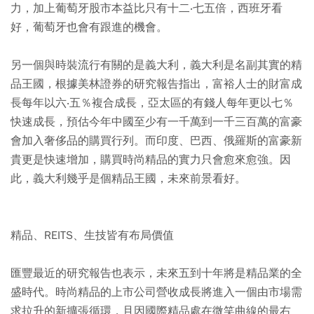
力，加上葡萄牙股市本益比只有十二‧七五倍，西班牙看
好，葡萄牙也會有跟進的機會。
另一個與時裝流行有關的是義大利，義大利是名副其實的精
品王國，根據美林證券的研究報告指出，富裕人士的財富成
長每年以六‧五％複合成長，亞太區的有錢人每年更以七％
快速成長，預估今年中國至少有一千萬到一千三百萬的富豪
會加入奢侈品的購買行列。而印度、巴西、俄羅斯的富豪新
貴更是快速增加，購買時尚精品的實力只會愈來愈強。因
此，義大利幾乎是個精品王國，未來前景看好。
精品、REITS、生技皆有布局價值
匯豐最近的研究報告也表示，未來五到十年將是精品業的全
盛時代。時尚精品的上市公司營收成長將進入一個由市場需
求拉升的新擴張循環，且因國際精品處在微笑曲線的最右