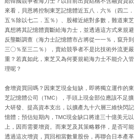
給韓國競爭者海力士？以目前出資結構不含融資貸款
來看，貝恩將控制東芝記憶體近五八．六％（四二．
五％除以七二．五％）、股權近絕對多數，難道東芝
真想將其記憶體賣斷給海力士，並透過這方式來規避
反壟斷調查（海力士記憶體市占將從一一％，竄升到
三○％至三二％），賣給競爭者不是比技術外流更嚴
重？若真如此，東芝又為何要規範海力士不能介入管
理呢？
會增資買回嗎？因東芝現金短缺，即將獨立運作的東
芝記憶體公司（TMC），手頭上現金部位應該不足擴
大研發、提高資本支出，以擴產九十六層三維快閃記
憶體；預估短期內，TMC現金缺口將達三十億美元以
上，因而需要增資。而東芝及其策略夥伴，是否可能
透過這次增資，買回相當數量股份，再聯合日本產革