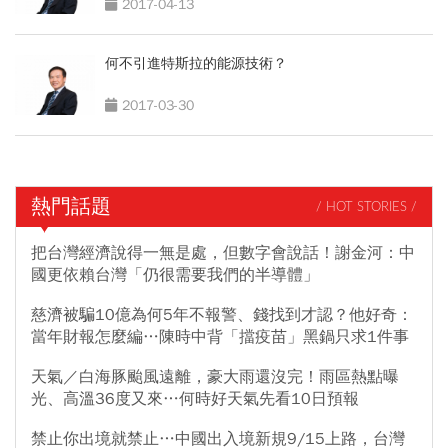
2017-04-13
何不引進特斯拉的能源技術？
2017-03-30
熱門話題
/ HOT STORIES /
把台灣經濟說得一無是處，但數字會說話！謝金河：中
國更依賴台灣「仍很需要我們的半導體」
慈濟被騙10億為何5年不報警、錢找到才認？他好奇：
當年財報怎麼編…陳時中背「擋疫苗」黑鍋只求1件事
天氣／白海豚颱風遠離，豪大雨還沒完！雨區熱點曝
光、高溫36度又來…何時好天氣先看10日預報
禁止你出境就禁止…中國出入境新規9/15上路，台灣