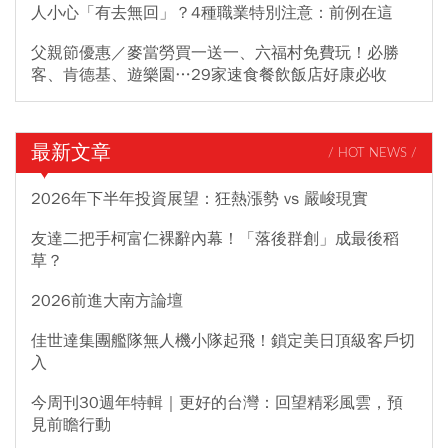
人小心「有去無回」？4種職業特別注意：前例在這
父親節優惠／麥當勞買一送一、六福村免費玩！必勝
客、肯德基、遊樂園…29家速食餐飲飯店好康必收
最新文章
/ HOT NEWS /
2026年下半年投資展望：狂熱漲勢 vs 嚴峻現實
友達二把手柯富仁裸辭內幕！「落後群創」成最後稻
草？
2026前進大南方論壇
佳世達集團艦隊無人機小隊起飛！鎖定美日頂級客戶切
入
今周刊30週年特輯｜更好的台灣：回望精彩風雲，預
見前瞻行動