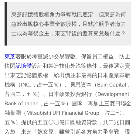
東芝記憶體股權角力爭奪戰已底定，但東芝為何
急於出脫核心事業全數股權，且默許競爭者海力
士成為幕後金主，東芝背後的盤算究竟是什麼？
東芝
著眼於考量減少交易變數、保留員工權益、防止
快閃
記憶體
設計和製造技術外流等條件，最後選定賣
出東芝記憶體股權，給出價並非最高的日本產業革新
機構（INCJ，占一五％）、貝恩資本（Bain Capital，
占四二．五％）、日本政策投資銀行（Development
Bank of Japan，占一五％）團隊，再加上三菱日聯金
融集團（Mitsubishi UFI Financial Group，占二七．
五％）提供的五五○○億日圓融資貸款，共二兆日圓
入袋。東芝「嫁女兒」雖曾引起各方角力爭奪戰，現