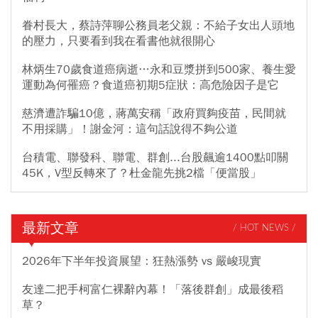
眷村長大，蔡詩萍聊公務員老父親：不給子女出人頭地
的壓力，只要看到我在看書他就很開心
林炳生70歲食道癌病逝…永和豆漿拼到500家、養生愛
運動為何罹癌？食道癌初期5症狀：高危險因子是它
慈濟遭詐騙10億，蔣萬安稱「政府買夠疫苗，民間就
不用採購」！謝金河：這句話說得不夠公道
台積電、聯發科、聯電、群創...台股飆逾1400點叩關
45K，V型反轉來了？杜金龍先挑2檔「便當股」
最新文章
/ HOT NEWS /
2026年下半年投資展望：狂熱漲勢 vs 嚴峻現實
友達二把手柯富仁裸辭內幕！「落後群創」成最後稻
草？