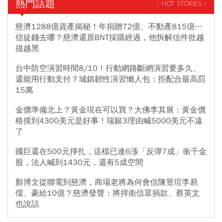
熱門話題
/ HOT STORIES /
慈濟1288億資產揭秘！年捐贈72億、不動產815億…
信徒錢去哪？慈濟還原BNT採購經過，他拆解信件批越
描越黑
台中防空演習時間8/10！行動網路斷網演習要多久、
還能用行動支付？城鎮韌性演習懶人包：拒配合最高罰
15萬
金價準備北上？黃金現在可以買？大佛李其展：黃金價
格摸到4300美元是好事！瑞銀3理由喊5000美元不遠
了
國巨還在500元掙扎，這檔已連6漲「反彈7成」衝千金
股，法人喊到1430元，還有5成空間
顏博文從聯電到慈濟，商場老將為何會信陳昱瑄李易
儒、豪給10億？慈濟發聲：將捍衛信眾捐款、蔡英文
也說話