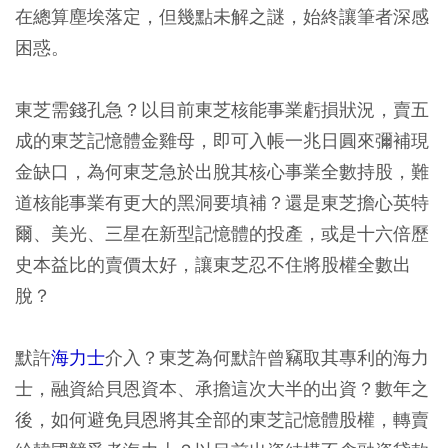
在總算塵埃落定，但幾點未解之謎，始終讓筆者深感
困惑。
東芝需錢孔急？以目前東芝核能事業虧損狀況，賣五
成的東芝記憶體金雞母，即可入帳一兆日圓來彌補現
金缺口，為何東芝急於出脫其核心事業全數持股，難
道核能事業有更大的黑洞要填補？還是東芝擔心英特
爾、美光、三星在新型記憶體的投產，或是十六倍歷
史本益比的賣價太好，讓東芝忍不住將股權全數出
脫？
默許
海力士
介入？東芝為何默許曾竊取其專利的海力
士，融資給貝恩資本、承擔這次大半的出資？數年之
後，如何避免貝恩將其全部的東芝記憶體股權，轉賣