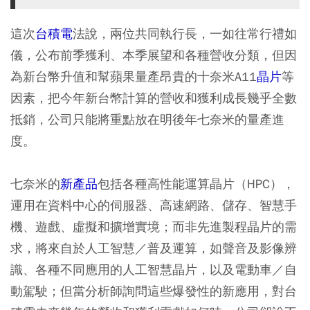
這次
台積電
法說，兩位共同執行長，一如往常行禮如
儀，公布前季獲利、本季展望和各種營收分類，但因
為新台幣升值和幫蘋果量產昂貴的十奈米A11
晶片
等
因素，把今年新台幣計算的營收和獲利成長幾乎全數
抵銷，公司只能將重點放在明後年七奈米的量產進
度。
七奈米的
新產品
包括各種高性能運算晶片（HPC），
運用在資料中心的伺服器、高速網路、儲存、智慧手
機、遊戲、虛擬和擴增實境；而非先進製程晶片的需
求，將來自於人工智慧／普及運算，如聲音及影像辨
識、各種不同應用的人工智慧晶片，以及電動車／自
動駕駛；但當分析師詢問這些爆發性的新應用，對台