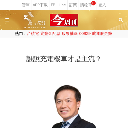
0
熱門：
台積電
兆豐金配息
股票抽籤
00929
航運股走勢
誰說充電機車才是主流？