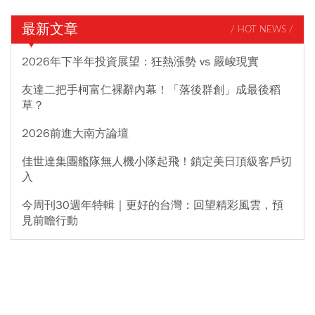
最新文章
/ HOT NEWS /
2026年下半年投資展望：狂熱漲勢 vs 嚴峻現實
友達二把手柯富仁裸辭內幕！「落後群創」成最後稻
草？
2026前進大南方論壇
佳世達集團艦隊無人機小隊起飛！鎖定美日頂級客戶切
入
今周刊30週年特輯｜更好的台灣：回望精彩風雲，預
見前瞻行動