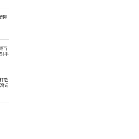
濟圈
砸百
爭對手
府打造
臺灣週