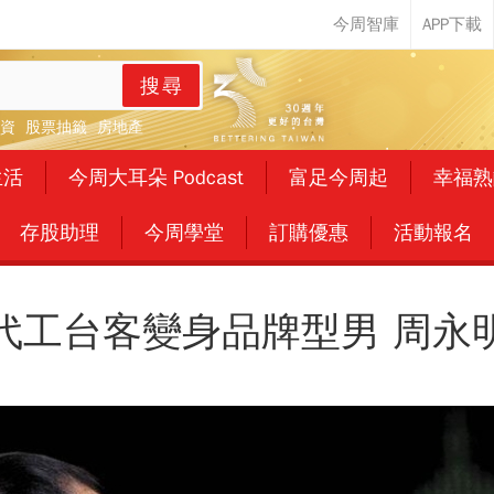
搜尋
資
股票抽籤
房地產
生活
今周大耳朵 Podcast
富足今周起
幸福熟
存股助理
今周學堂
訂購優惠
活動報名
代工台客變身品牌型男 周永