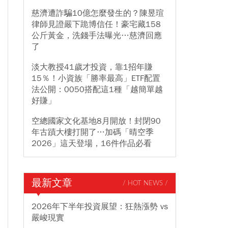
慈濟遭詐騙10億怎麼發生的？陳昱瑄
律師見證嚴下跪博信任！豪宅藏158
公斤黃金，洗錢手法曝光…慈濟回應
了
淡大教授41歲才投資，靠1招年賺
15％！小資族「勝率最高」ETF配置
法公開：0050搭配這1種「越簡單越
好賺」
空總國家文化基地8月開放！封閉90
年古蹟大樓打開了…加碼「晴空季
2026」這天登場，16件作品必看
最新文章
/ HOT NEWS /
2026年下半年投資展望：狂熱漲勢 vs
嚴峻現實