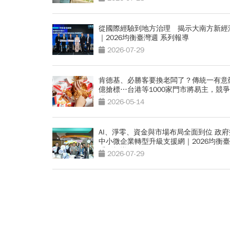
從國際經驗到地方治理 揭示大南方新經
｜2026均衡臺灣週 系列報導
2026-07-29
肯德基、必勝客要換老闆了？傳統一有意
億搶標…台港等1000家門市將易主，競
還有他們
2026-05-14
AI、淨零、資金與市場布局全面到位 政
中小微企業轉型升級支援網｜2026均衡
系列報導
2026-07-29