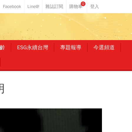
0
齡
ESG永續台灣
專題報導
今選頻道
明