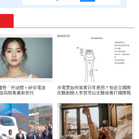
新趨勢「外泌體＋矽谷電波
冷電漿如何落實日常應用？智必立國際
開啟高階養膚新世代
生醫創辦人李慧芳以生醫保養打國際戰
PR