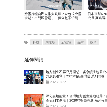
滑雪行程自己安排太繁瑣？全包式滑雪
日本直擊N700ST出廠
假期：出門即雪場，一價全包不怕預算
成長 高鐵遇3大挑戰 專家籲合理調整票
爆表！
價
科技
周永明
宏達電
品牌
挖角
延伸閱讀
地方創生不再只是理想 讓永續生態系成
方成長引擎｜2026均衡臺灣週 系列報導
2026-07-29
深化在地能量！台灣地方創生遍地萌芽：
產值到求韌性｜2026均衡臺灣週 系列報
2026-07-28