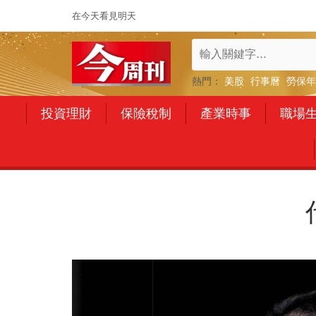
在今天看見明天
熱門：
美股
行事曆
勞保年
投資理財
保險稅制
產業時事
職場