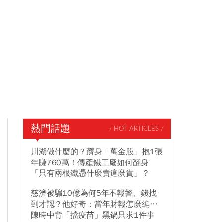
熱門話題
/ HOT ARTICLES /
川湖做什麼的？躋身「萬金股」抱1張
年賺760萬！傳產鐵工廠如何翻身
「只有兩根鐵憑什麼賣這麼貴」？
慈濟被騙10億為何5年不報警、錢找
到才認？他好奇：當年財報怎麼編…
陳時中背「擋疫苗」黑鍋只求1件事