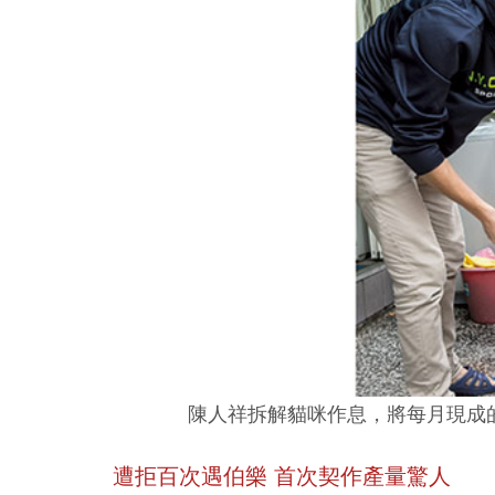
陳人祥拆解貓咪作息，將每月現成
遭拒百次遇伯樂 首次契作產量驚人