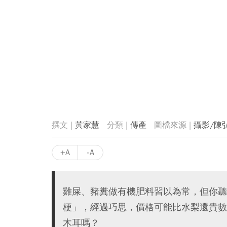
黃家慧
傳產
攝影/陳
+A
-A
雞屎、豬糞做有機肥料習以為常，但你聽
梗」，經過巧思，價格可能比水梨還貴數
木耳嗎？