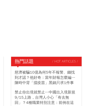
熱門話題
/ HOT ARTICLES /
慈濟被騙10億為何5年不報警、錢找
到才認？他好奇：當年財報怎麼編…
陳時中背「擋疫苗」黑鍋只求1件事
禁止你出境就禁止…中國出入境新規
9/15上路，台灣人小心「有去無
回」？4種職業特別注意：前例在這