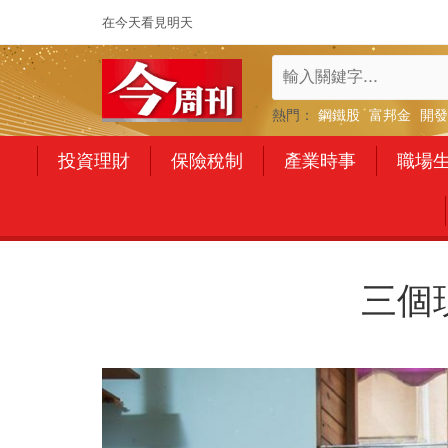
在今天看見明天
熱門：
鋼鐵股
富邦金
開發
投資理財
保險稅制
產業時事
職場
三個