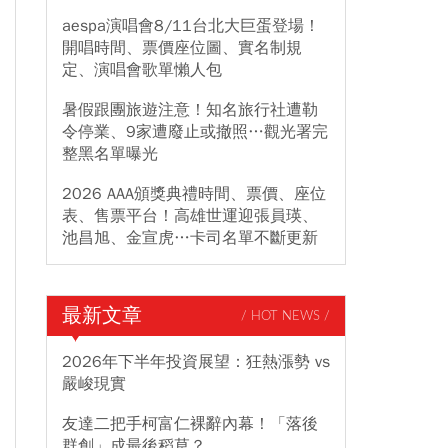
aespa演唱會8/11台北大巨蛋登場！
開唱時間、票價座位圖、實名制規
定、演唱會歌單懶人包
暑假跟團旅遊注意！知名旅行社遭勒
令停業、9家遭廢止或撤照…觀光署完
整黑名單曝光
2026 AAA頒獎典禮時間、票價、座位
表、售票平台！高雄世運迎張員瑛、
池昌旭、金宣虎…卡司名單不斷更新
最新文章
/ HOT NEWS /
2026年下半年投資展望：狂熱漲勢 vs
嚴峻現實
友達二把手柯富仁裸辭內幕！「落後
群創」成最後稻草？