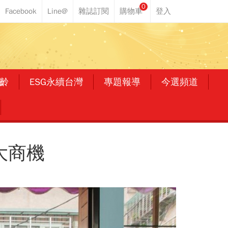
0
齡
ESG永續台灣
專題報導
今選頻道
大商機