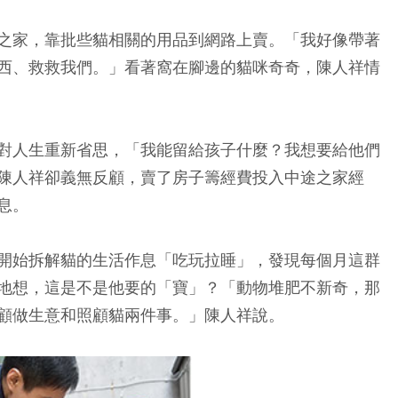
之家，靠批些貓相關的用品到網路上賣。「我好像帶著
西、救救我們。」看著窩在腳邊的貓咪奇奇，陳人祥情
對人生重新省思，「我能留給孩子什麼？我想要給他們
陳人祥卻義無反顧，賣了房子籌經費投入中途之家經
息。
開始拆解貓的生活作息「吃玩拉睡」，發現每個月這群
地想，這是不是他要的「寶」？「動物堆肥不新奇，那
顧做生意和照顧貓兩件事。」陳人祥說。