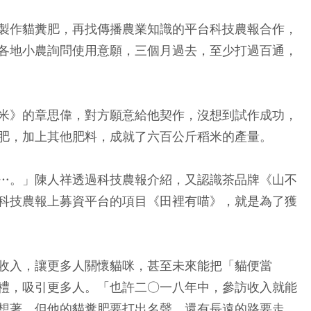
製作貓糞肥，再找傳播農業知識的平台科技農報合作，
各地小農詢問使用意願，三個月過去，至少打過百通，
米》的章思偉，對方願意給他契作，沒想到試作成功，
肥，加上其他肥料，成就了六百公斤稻米的產量。
…。」陳人祥透過科技農報介紹，又認識茶品牌《山不
科技農報上募資平台的項目《田裡有喵》，就是為了獲
收入，讓更多人關懷貓咪，甚至未來能把「貓便當
禮，吸引更多人。「也許二○一八年中，參訪收入就能
想著，但他的貓糞肥要打出名聲，還有長遠的路要走。