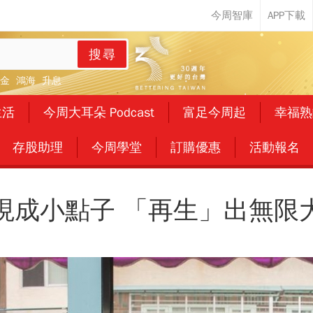
搜尋
金
鴻海
升息
生活
今周大耳朵 Podcast
富足今周起
幸福熟
存股助理
今周學堂
訂購優惠
活動報名
現成小點子 「再生」出無限