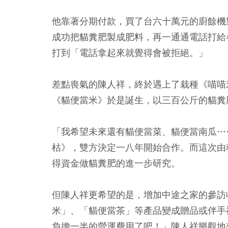
他靠著分期付款，買了台六十萬元的廚餘機
成功把貓糞肥製成肥料，再一通通電話打給
打到「電話拿起來就覺得會被拒絕。」
差點喪氣的陳人祥，終於遇上了栽種《喵喵
《貓便當米》於是誕生，以三百公斤的貓糞
「我希望未來還有貓便當菜、貓便當南瓜…
枯》，雙方決定一八年開始合作。而這次由
得資金做貓糞肥的進一步研究。
但陳人祥更希望的是，增加中途之家的參訪
米」、「貓便當茶」等產品變成贈品或伴手
負擔一半的營運費用了吧！」陳人祥樂觀地