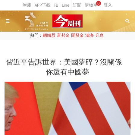
0
熱門：
鋼鐵股
富邦金
開發金
鴻海
升息
習近平告訴世界：美國夢碎？沒關係
你還有中國夢