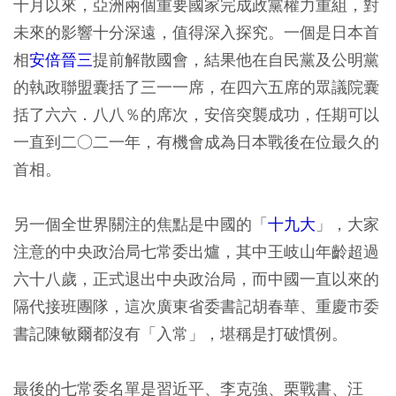
十月以來，亞洲兩個重要國家完成政黨權力重組，對
未來的影響十分深遠，值得深入探究。一個是日本首
相
安倍晉三
提前解散國會，結果他在自民黨及公明黨
的執政聯盟囊括了三一一席，在四六五席的眾議院囊
括了六六．八八％的席次，安倍突襲成功，任期可以
一直到二○二一年，有機會成為日本戰後在位最久的
首相。
另一個全世界關注的焦點是中國的「
十九大
」，大家
注意的中央政治局七常委出爐，其中王岐山年齡超過
六十八歲，正式退出中央政治局，而中國一直以來的
隔代接班團隊，這次廣東省委書記胡春華、重慶市委
書記陳敏爾都沒有「入常」，堪稱是打破慣例。
最後的七常委名單是習近平、李克強、栗戰書、汪