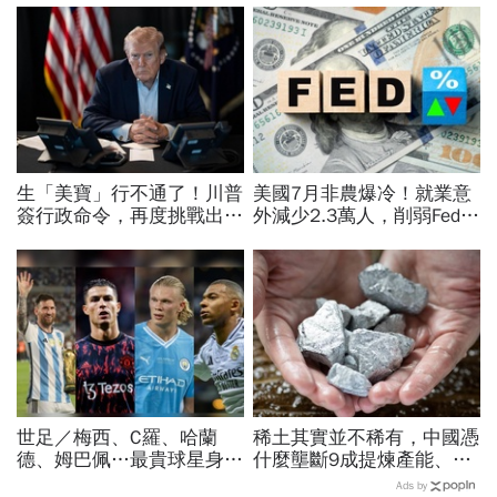
生「美寶」行不通了！川普
美國7月非農爆冷！就業意
簽行政命令，再度挑戰出生
外減少2.3萬人，削弱Fed升
公民權、打擊生育旅遊：不
息機率...金價大漲逾7%，
允許花錢買進美國的資格
創7個月來最佳單周
世足／梅西、C羅、哈蘭
稀土其實並不稀有，中國憑
德、姆巴佩…最貴球星身價
什麼壟斷9成提煉產能、掐
73億！選手排行出爐，法
住川普脖子？洪財隆解析：
Ads by