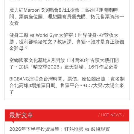
魔力紅Maroon 5演唱會8/11搶票！高雄世運開唱時
間、票價座位圖、理想國會員優先購、拓元售票資訊一
次看
健身工廠 vs World Gym大解密！世界健身-KY營收大
勝，獲利卻輸給柏文？教練課、會籍…誰才是真正賺錢
金雞母？
空總國家文化基地8月開放！封閉90年古蹟大樓打開
了…加碼「晴空季2026」這天登場，16件作品必看
BIGBANG演唱會台灣時間、票價、座位圖出爐！實名制
台北高雄4場搶票日期、售票平台…GD/大聲/太陽全來
了
最新文章
/ HOT NEWS /
2026年下半年投資展望：狂熱漲勢 vs 嚴峻現實