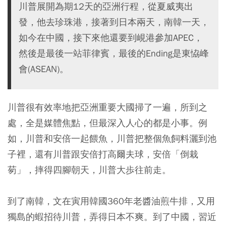
川普展開為期12天的亞洲行程，從夏威夷出
發，他去珍珠港，接著到日本兩天，南韓一天，
如今在中國，接下來他還要到峴港參加APEC，
然後是最後一站菲律賓，最後的Ending是東恊峰
會(ASEAN)。
川普很有效率地把亞洲重要大國掃了一遍，所到之
處，全是媒體焦點，但最深入人心的都是小事。例
如，川普和安倍一起餵魚，川普把整個魚飼料灑到池
子裡，還有川普跟安倍打高爾夫球，安倍「倒栽
茐」，摔得四腳朝天，川普大歩往前走。
到了南韓，文在寅用韓國360年老醬油煎牛排，又用
獨島的蝦招待川普，弄得日本不爽。到了中國，習近