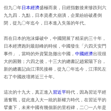
但九○年
日本經濟
盛極而衰，日經指數後來慘跌到六
九九四．九點，日本資產大崩潰，企業紛紛破產倒
閉，從九○年迄今，日本進入失落的年代。
而在日本的泡沫爆破中，中國開展了精采的三十年，
日本經濟跑到最顛峰的時候，中國發生「六四天安門
事件」，當時的外資緊急撤出中國，
中國經濟
出現很
大的困難；六四之後，十三大的總書記趙紫陽下台，
新的總書記由江澤民接棒，從九○年迄今，江澤民左
右了中國政壇將近三十年。
這次的十九大，真正進入
習近平
時代，因為習近平經
過奮戰，從此進入大一統的新權力時代，在習近平的
擘畫下，未來中國有幾個新的里程碑，二○一八年是