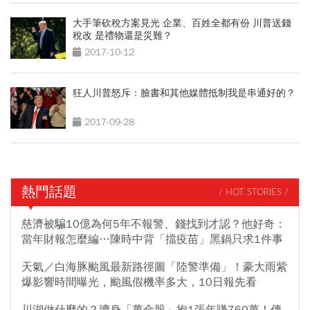
大手筆砍稅方案見光 企業、百姓全都有份 川普送錢
稅改 是禮物還是災難？
2017-10-12
狂人川普怒斥：臉書和其他媒體抵制我是串通好的？
2017-09-28
熱門話題
/ HOT STORIES /
慈濟被騙10億為何5年不報警、錢找到才認？他好奇：
當年財報怎麼編…陳時中背「擋疫苗」黑鍋只求1件事
天氣／白海豚颱風最新路徑圖「陸警準備」！豪大雨紫
爆影響時間曝光，颱風假機率多大，10日報先看