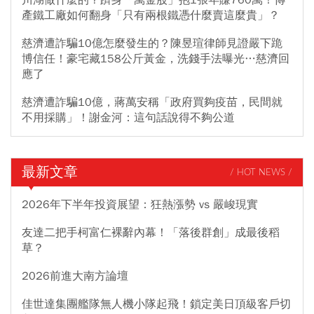
川湖做什麼的？躋身「萬金股」抱1張年賺760萬！傳
產鐵工廠如何翻身「只有兩根鐵憑什麼賣這麼貴」？
慈濟遭詐騙10億怎麼發生的？陳昱瑄律師見證嚴下跪
博信任！豪宅藏158公斤黃金，洗錢手法曝光…慈濟回
應了
慈濟遭詐騙10億，蔣萬安稱「政府買夠疫苗，民間就
不用採購」！謝金河：這句話說得不夠公道
最新文章
/ HOT NEWS /
2026年下半年投資展望：狂熱漲勢 vs 嚴峻現實
友達二把手柯富仁裸辭內幕！「落後群創」成最後稻
草？
2026前進大南方論壇
佳世達集團艦隊無人機小隊起飛！鎖定美日頂級客戶切