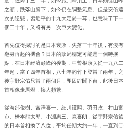
度，狂奔了三十年，如今跑到峰頂上；日本則從山峰
之顛，跌落山腳下，如今仍在調整氣息。但是安倍這
次的逆襲，習近平的十九大定於一尊，也意味了下一
個三十年，又將有另一次巨大變化。
首先值得探討的是日本衰敗，失落三十年後，有沒有
翻身再起的機會？日本的政局穩定可能是一個轉捩
點，在日本經濟顛峰的後期，中曾根康弘從一九八二
年起，當了四年首相，八七年的竹下登當了兩年，之
後宇野宗佑只當了兩個月，即因緋聞下台，此後日本
首相像走馬燈，換人頻繁。
從海部俊樹、宮澤喜一、細川護熙、羽田孜、村山富
市、橋本龍太郎、小淵惠三、森喜朗，從宇野宗佑後
的日本首相換了八位，平均任期大約一年，一直到○