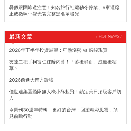
暑假跟團旅遊注意！知名旅行社遭勒令停業、9家遭廢
止或撤照…觀光署完整黑名單曝光
最新文章
/ HOT NEWS /
2026年下半年投資展望：狂熱漲勢 vs 嚴峻現實
友達二把手柯富仁裸辭內幕！「落後群創」成最後稻
草？
2026前進大南方論壇
佳世達集團艦隊無人機小隊起飛！鎖定美日頂級客戶切
入
今周刊30週年特輯｜更好的台灣：回望精彩風雲，預
見前瞻行動