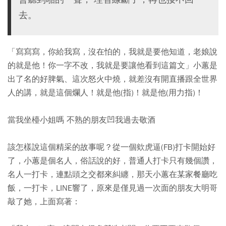
去。
「寫寫寫，你給我寫，沒在怕的，我就是要他知道，老娘說
的就是他！你一字不改，我就是要讓他看到這篇文」小蕙是
出了名的好脾氣、這次怒火中燒，就差沒有開直播跟全世界
人的講，就是這個爛人！就是他(指)！就是他(用力指)！
當我坐檯小姐嗎 不熟的朋友凹我過去敬酒
該怎樣說這個精采的故事呢？從一個欸虎逼(FB)打卡開始好
了，小蕙是個名人，俗話說的好，普通人打卡只有幾個讚，
名人一打卡，連點頭之交都來糾纏，那天小蕙在某家餐廳吃
飯，一打卡，LINE響了，原來是僅見過一次面的朋友大明哥
敲了她，上面寫著：