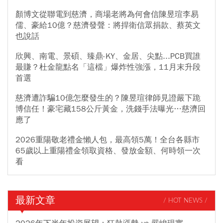
顏博文從聯電到慈濟，商場老將為何會信陳昱瑄李易
儒、豪給10億？慈濟發聲：將捍衛信眾捐款、蔡英文
也說話
欣興、南電、景碩、臻鼎-KY、金居、尖點...PCB買誰
最賺？杜金龍點名「這檔」爆炸性強漲，11月末升段
首選
慈濟遭詐騙10億怎麼發生的？陳昱瑄律師見證嚴下跪
博信任！豪宅藏158公斤黃金，洗錢手法曝光…慈濟回
應了
2026重陽敬老禮金懶人包，最高領5萬！全台各縣市
65歲以上重陽禮金領取資格、發放金額、何時領一次
看
最新文章
/ HOT NEWS /