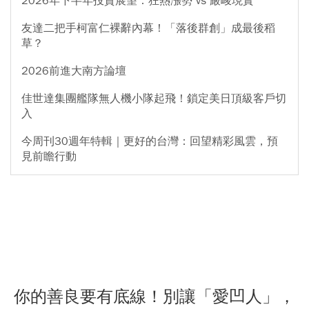
2026年下半年投資展望：狂熱漲勢 vs 嚴峻現實
友達二把手柯富仁裸辭內幕！「落後群創」成最後稻
草？
2026前進大南方論壇
佳世達集團艦隊無人機小隊起飛！鎖定美日頂級客戶切
入
今周刊30週年特輯｜更好的台灣：回望精彩風雲，預
見前瞻行動
你的善良要有底線！別讓「愛凹人」，