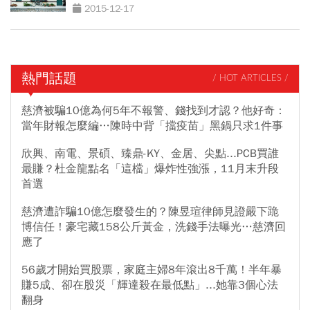
2015-12-17
熱門話題
/ HOT ARTICLES /
慈濟被騙10億為何5年不報警、錢找到才認？他好奇：
當年財報怎麼編…陳時中背「擋疫苗」黑鍋只求1件事
欣興、南電、景碩、臻鼎-KY、金居、尖點...PCB買誰
最賺？杜金龍點名「這檔」爆炸性強漲，11月末升段
首選
慈濟遭詐騙10億怎麼發生的？陳昱瑄律師見證嚴下跪
博信任！豪宅藏158公斤黃金，洗錢手法曝光…慈濟回
應了
56歲才開始買股票，家庭主婦8年滾出8千萬！半年暴
賺5成、卻在股災「輝達殺在最低點」...她靠3個心法
翻身