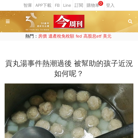
0
熱門：
房價
遺產稅免稅額
fed
高股息etf
美元
貢丸湯事件熱潮過後 被幫助的孩子近況
如何呢？