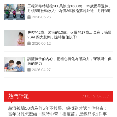
工程師靠特斯拉200萬滾出1600萬！39歲提早退休、
月領5萬被動收入…為何3年後淪落跑外送「月賺3萬
勉強維生」？
2026-05-26
失控的2歲、裝病的10歲、火爆的17歲... 專家：搞懂
VSAI 四大狀態，隨時接住孩子!
2026-06-12
讀懂孩子的內心，把粗心轉化為感染力，守護與生俱
來的動力
2026-04-27
熱門話題
/ HOT STORIES /
慈濟被騙10億為何5年不報警、錢找到才認？他好奇：
當年財報怎麼編…陳時中背「擋疫苗」黑鍋只求1件事