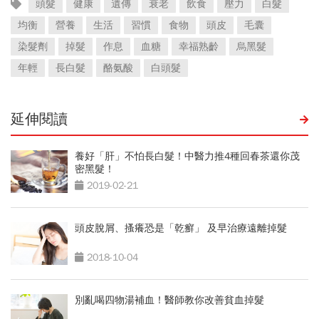
頭髮
健康
遺傳
衰老
飲食
壓力
白髮
均衡
營養
生活
習慣
食物
頭皮
毛囊
染髮劑
掉髮
作息
血糖
幸福熟齡
烏黑髮
年輕
長白髮
酪氨酸
白頭髮
延伸閱讀
養好「肝」不怕長白髮！中醫力推4種回春茶還你茂
密黑髮！
2019-02-21
頭皮脫屑、搔癢恐是「乾癬」 及早治療遠離掉髮
2018-10-04
別亂喝四物湯補血！醫師教你改善貧血掉髮