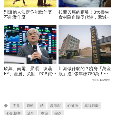
別讓他人決定你能做什麼
拉開與癌的距離！3大養生
不能做什麼
食材降血壓促代謝，遞減罹
癌率最有效
欣興、南電、景碩、臻鼎-
川湖做什麼的？躋身「萬金
KY、金居、尖點...PCB買誰
股」抱1張年賺760萬！傳
最賺？杜金龍點名「這檔」
產鐵工廠如何翻身「只有兩
Ads by
11月末升段首選，V轉反彈
根鐵憑什麼賣這麼貴」？
最快
零食
肉乾
鈉
高血壓
心臟病
幸福熟齡
心肌梗塞
過年
春節
除夕