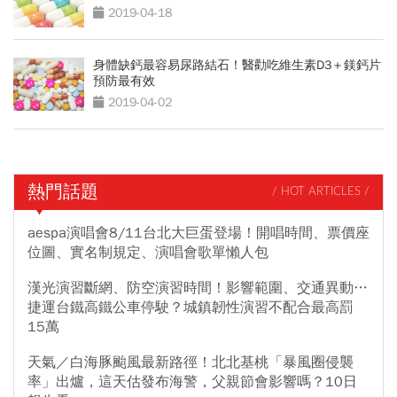
2019-04-18
身體缺鈣最容易尿路結石！醫勸吃維生素D3＋鎂鈣片
預防最有效
2019-04-02
熱門話題
/ HOT ARTICLES /
aespa演唱會8/11台北大巨蛋登場！開唱時間、票價座
位圖、實名制規定、演唱會歌單懶人包
漢光演習斷網、防空演習時間！影響範圍、交通異動…
捷運台鐵高鐵公車停駛？城鎮韌性演習不配合最高罰
15萬
天氣／白海豚颱風最新路徑！北北基桃「暴風圈侵襲
率」出爐，這天估發布海警，父親節會影響嗎？10日