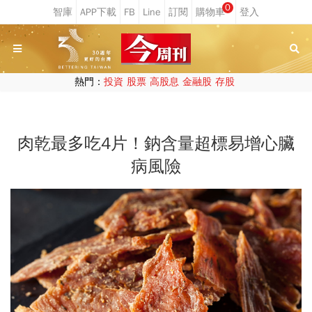
0
熱門：
投資
股票
高股息
金融股
存股
肉乾最多吃4片！鈉含量超標易增心臟
病風險