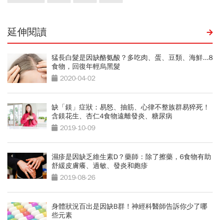
延伸閱讀
猛長白髮是因缺酪氨酸？多吃肉、蛋、豆類、海鮮...8
食物，回復年輕烏黑髮
2020-04-02
缺「鎂」症狀：易怒、抽筋、心律不整族群易猝死！
含鎂花生、杏仁4食物遠離發炎、糖尿病
2019-10-09
濕疹是因缺乏維生素D？藥師：除了擦藥，6食物有助
舒緩皮膚癢、過敏、發炎和皰疹
2019-08-26
身體狀況百出是因缺B群！神經科醫師告訴你少了哪
些元素