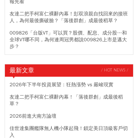
報先看
友達二把手柯富仁裸辭內幕！彭双浪親自找回來的接班
人，為何最後撕破臉？「落後群創」成最後稻草？
009826「台版VT」可以買？股價、配息、成分股…和
全球VT哪不同，為何連周冠男都說009826上市是邁大
步？
最新文章
/ HOT NEWS /
2026年下半年投資展望：狂熱漲勢 vs 嚴峻現實
友達二把手柯富仁裸辭內幕！「落後群創」成最後稻
草？
2026前進大南方論壇
佳世達集團艦隊無人機小隊起飛！鎖定美日頂級客戶切
入