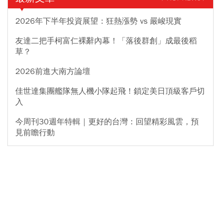
2026年下半年投資展望：狂熱漲勢 vs 嚴峻現實
友達二把手柯富仁裸辭內幕！「落後群創」成最後稻
草？
2026前進大南方論壇
佳世達集團艦隊無人機小隊起飛！鎖定美日頂級客戶切
入
今周刊30週年特輯｜更好的台灣：回望精彩風雲，預
見前瞻行動