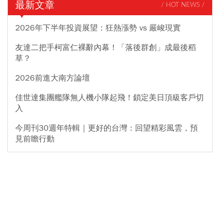
最新文章
/ HOT NEWS /
2026年下半年投資展望：狂熱漲勢 vs 嚴峻現實
友達二把手柯富仁裸辭內幕！「落後群創」成最後稻
草？
2026前進大南方論壇
佳世達集團艦隊無人機小隊起飛！鎖定美日頂級客戶切
入
今周刊30週年特輯｜更好的台灣：回望精彩風雲，預
見前瞻行動