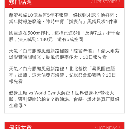
熱門話題
/ HOT STORIES /
慈濟被騙10億為何5年不報警、錢找到才認？他好奇：
當年財報怎麼編…陳時中背「擋疫苗」黑鍋只求1件事
國巨還在500元掙扎，這檔已連6漲「反彈7成」衝千金
股，法人喊到1430元，還有5成空間
天氣／白海豚颱風最新路徑圖「陸警準備」！豪大雨紫
爆影響時間曝光，颱風假機率多大，10日報先看
天氣／白海豚颱風最新路徑！北北基桃「暴風圈侵襲
率」出爐，這天估發布海警，父親節會影響嗎？10日
報先看
健身工廠 vs World Gym大解密！世界健身-KY營收大
勝，獲利卻輸給柏文？教練課、會籍…誰才是真正賺錢
金雞母？
最新文章
/ HOT NEWS /