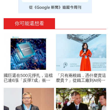
你可能還想看
國巨還在500元掙扎，這檔
「只有兩根鐵，憑什麼賣這
已連6漲「反彈7成」衝千
麼貴？」從鐵工廠到AI伺服
金股，法人喊到1430元，
器滑軌霸主，川湖靠四大護
還有5成空間
城河創造超高毛利率