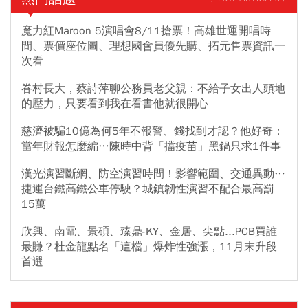
魔力紅Maroon 5演唱會8/11搶票！高雄世運開唱時
間、票價座位圖、理想國會員優先購、拓元售票資訊一
次看
眷村長大，蔡詩萍聊公務員老父親：不給子女出人頭地
的壓力，只要看到我在看書他就很開心
慈濟被騙10億為何5年不報警、錢找到才認？他好奇：
當年財報怎麼編…陳時中背「擋疫苗」黑鍋只求1件事
漢光演習斷網、防空演習時間！影響範圍、交通異動…
捷運台鐵高鐵公車停駛？城鎮韌性演習不配合最高罰
15萬
欣興、南電、景碩、臻鼎-KY、金居、尖點...PCB買誰
最賺？杜金龍點名「這檔」爆炸性強漲，11月末升段
首選