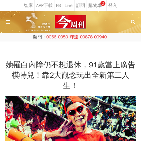
0
熱門：
0056
0050
輝達
00878
00940
她罹白內障仍不想退休，91歲當上廣告
模特兒！靠2大觀念玩出全新第二人
生！