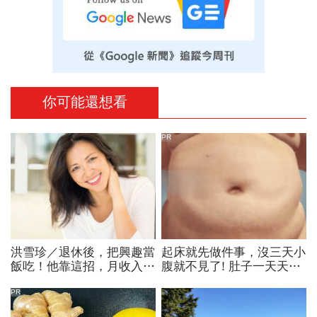
你可能還想看
PR
洪雪珍／退休後，把興趣當
起床就先做件事，沒三天小
飯吃！他靠這招，月收入竟
腹就不見了! 肚子一天天變
高到讓台灣上班族看不到車
小！
尾燈
PR