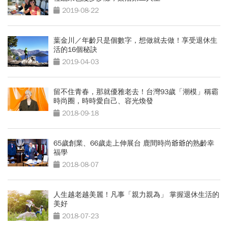
2019-08-22
葉金川／年齡只是個數字，想做就去做！享受退休生
活的16個秘訣
2019-04-03
留不住青春，那就優雅老去！台灣93歲「潮模」稱霸
時尚圈，時時愛自己、容光煥發
2018-09-18
65歲創業、66歲走上伸展台 鹿間時尚爺爺的熟齡幸
福學
2018-08-07
人生越老越美麗！凡事「親力親為」 掌握退休生活的
美好
2018-07-23