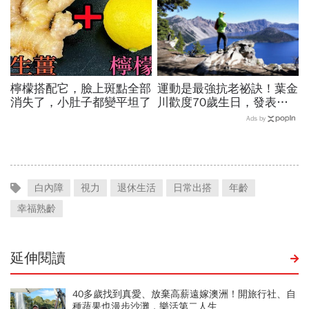
檸檬搭配它，臉上斑點全部
運動是最強抗老祕訣！葉金
消失了，小肚子都變平坦了
川歡度70歲生日，發表新
書鼓勵中年人多運動
Ads by
白內障
視力
退休生活
日常出搭
年齡
幸福熟齡
延伸閱讀
40多歲找到真愛、放棄高薪遠嫁澳洲！開旅行社、自
種蔬果也漫步沙灘，樂活第二人生