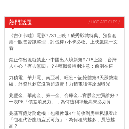
熱門話題
/ HOT ARTICLES /
《吉伊卡哇》電影7/31上映！威秀影城特典、預售套
票…販售資訊整理，討伐棒+小卡必收、上映戲院一文
看
禁止你出境就禁止…中國出入境新規9/15上路，台灣
人小心「有去無回」？4種職業特別注意：前例在這
力積電、華邦電、南亞科、旺宏…記憶體第3天漲勢繼
續，外資只剩它沒買超還賣！力積電漲停原因曝光
兆豐金、華南金、第一金、合庫金...官股金控買誰好？
一表PK「價差填息力」，為何殖利率最高未必划算
兆基百億財務危機！包租教母4年前收到房東私訊看出
「包租代管龍頭岌岌可危」：為何租約越多，風險越
高？