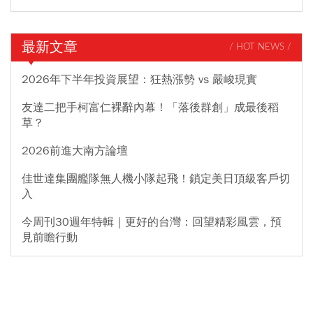
最新文章
/ HOT NEWS /
2026年下半年投資展望：狂熱漲勢 vs 嚴峻現實
友達二把手柯富仁裸辭內幕！「落後群創」成最後稻
草？
2026前進大南方論壇
佳世達集團艦隊無人機小隊起飛！鎖定美日頂級客戶切
入
今周刊30週年特輯｜更好的台灣：回望精彩風雲，預
見前瞻行動