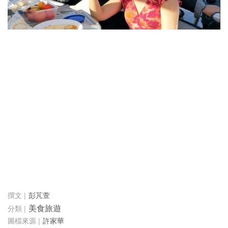
彭芃萱
美食旅遊
許家華