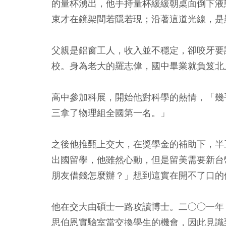
的量杯湧出，他手持量杯緩緩朝桌面倒下液
束才在鏡架間若隱若現；沿著這道光線，是
父親是鋁窗工人，收入並不穩定，卻咬牙要
校。身為老大的羅志偉，國中畢業就負笈北
高中參加科展，開始他對科學的熱情，「幾
三拿了物理組全國第一名。」
之後他推甄上交大，在獎學金的補助下，半
出國留學，他雖然心動，但是留美需要新台
朋友借錢怎麼辦？」想到這實在開不了口的
他在交大由碩士一路攻讀博士。二○○一年
思伯恩實驗室當交換學生的機會，因此見識