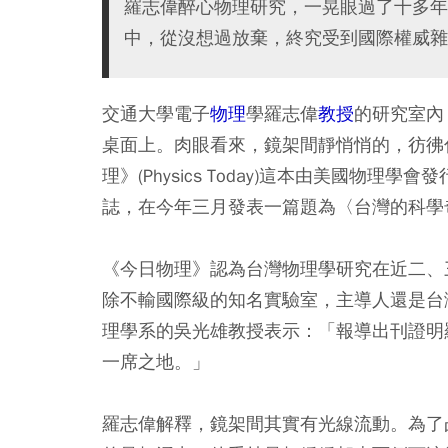
羅志偉醉心物理研究，一晃眼過了十多年
中，從沒想過放棄，終究受到國際權威雜
交通大學電子
物理
學羅志偉
教授
的研究室內
桌面上。肉眼看來，鏡架間靜悄悄的，彷彿
理》(Physics Today)這本由美國物
誌，在今年三月發表一篇題為〈台灣的科學
《今日物理》認為台灣物理學研究在近二、
除不輸國際級的知名實驗室，主導人還是台
理學系的吳光雄教授表示：「報導出刊證明
一席之地。」
羅志偉解釋，鏡架間其實有光線流動。為了