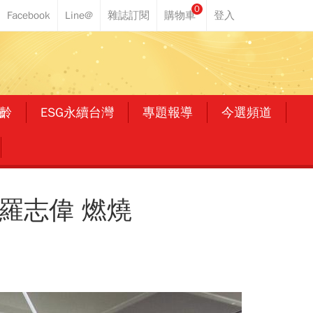
0
齡
ESG永續台灣
專題報導
今選頻道
羅志偉 燃燒