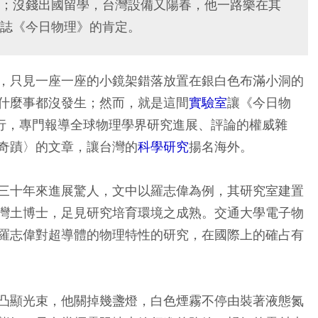
；沒錢出國留學，台灣設備又陽春，他一路樂在其
誌《今日物理》的肯定。
，只見一座一座的小鏡架錯落放置在銀白色布滿小洞的
什麼事都沒發生；然而，就是這間
實驗室
讓《今日物
理學會發行，專門報導全球物理學界研究進展、評論的權威雜
奇蹟〉的文章，讓台灣的
科學研究
揚名海外。
三十年來進展驚人，文中以羅志偉為例，其研究室建置
灣土博士，足見研究培育環境之成熟。交通大學電子物
羅志偉對超導體的物理特性的研究，在國際上的確占有
凸顯光束，他關掉幾盞燈，白色煙霧不停由裝著液態氮