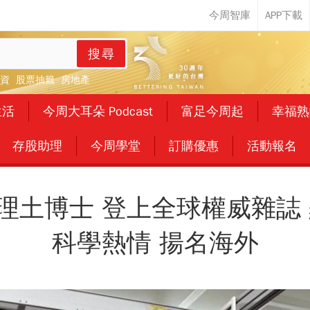
搜尋
資
股票抽籤
房地產
生活
今周大耳朵 Podcast
富足今周起
幸福熟
存股助理
今周學堂
訂購優惠
活動報名
理土博士 登上全球權威雜誌 
科學熱情 揚名海外