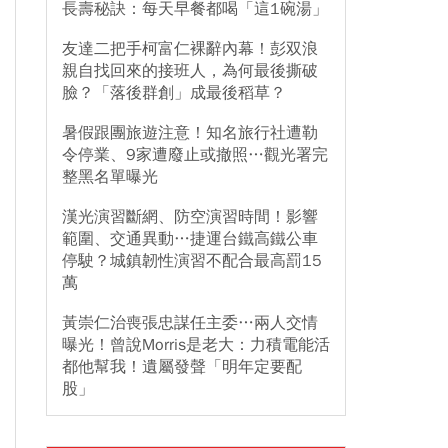
長壽秘訣：每天早餐都喝「這1碗湯」
友達二把手柯富仁裸辭內幕！彭双浪
親自找回來的接班人，為何最後撕破
臉？「落後群創」成最後稻草？
暑假跟團旅遊注意！知名旅行社遭勒
令停業、9家遭廢止或撤照…觀光署完
整黑名單曝光
漢光演習斷網、防空演習時間！影響
範圍、交通異動…捷運台鐵高鐵公車
停駛？城鎮韌性演習不配合最高罰15
萬
黃崇仁治喪張忠謀任主委…兩人交情
曝光！曾說Morris是老大：力積電能活
都他幫我！遺屬發聲「明年定要配
股」