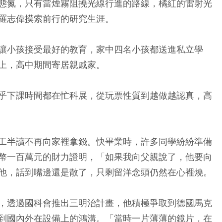
態氮，只有當煙霧阻撓光線行進的路線，橘紅的雷射光
羅志偉摸索前行的研究生涯。
讓小孩接受最好的教育，家中四名小孩都送進私立學
上，高中期間寄居親戚家。
乎下課時間都在忙科展，從玩票性質到越做越認真，高
工半讀不再向家裡拿錢。快畢業時，許多同學紛紛準備
幣一百萬元的財力證明，「如果我向父親說了，他要向
他，話到嘴邊還是散了，只剩留洋念頭仍然在心裡燒。
，透過國科會推出三明治計畫，他積極爭取到德國馬克
到國內外在設備上的鴻溝。「當時一片薄薄的鏡片，在