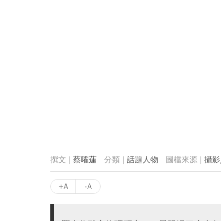
蔡曜蓮
話題人物
攝影
+A
-A