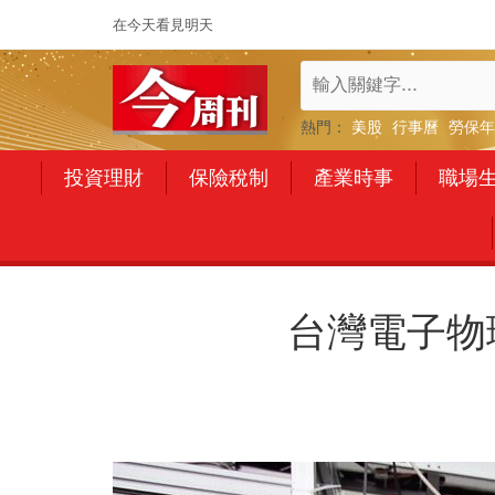
在今天看見明天
熱門：
美股
行事曆
勞保年
投資理財
保險稅制
產業時事
職場
台灣電子物