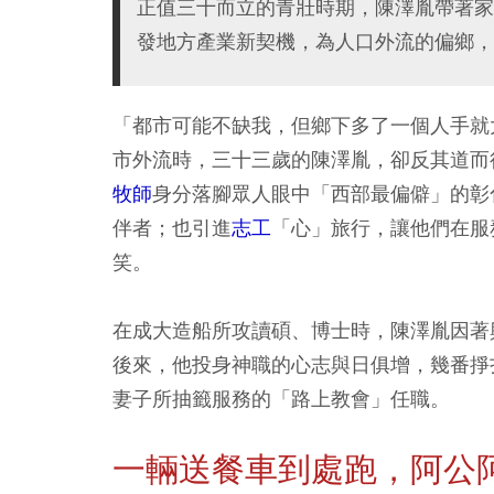
正值三十而立的青壯時期，陳澤胤帶著家
發地方產業新契機，為人口外流的偏鄉，
「都市可能不缺我，但鄉下多了一個人手就
市外流時，三十三歲的陳澤胤，卻反其道而
牧師
身分落腳眾人眼中「西部最偏僻」的彰
伴者；也引進
志工
「心」旅行，讓他們在服
笑。
在成大造船所攻讀碩、博士時，陳澤胤因著
後來，他投身神職的心志與日俱增，幾番掙
妻子所抽籤服務的「路上教會」任職。
一輛送餐車到處跑，阿公