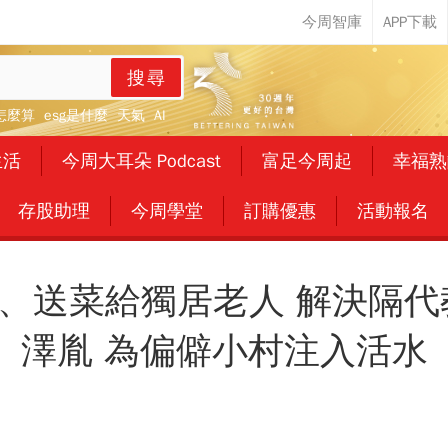
搜尋
怎麼算
esg是什麼
天氣
AI
生活
今周大耳朵 Podcast
富足今周起
幸福熟
存股助理
今周學堂
訂購優惠
活動報名
、送菜給獨居老人 解決隔代
澤胤 為偏僻小村注入活水