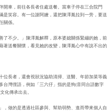
伴開車，前往各長者住處送餐。當車子停在三合院門
滿是笑容。有一位謝阿嬤，還把陳澤胤拉到一旁，要送
任關係。
善了不少。」陳澤胤解釋，原本婆媳關係緊繃的她，前
藉著送餐關懷，看見她的改變，陳澤胤心中有說不出的
十位長者，還會視狀況協助清掃、送醫、年節加菜等義
多台灣俚語，例如「三六仔」指的是狗(音同台語數字
些文化傳承出去。
」，做的是透過社區參與、幫助弱勢、進而帶來個人自