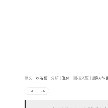
賴若函
退休
攝影/陳
+A
-A