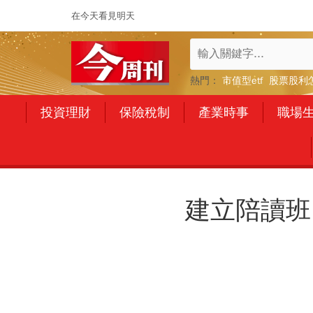
在今天看見明天
熱門：
市值型etf
股票股利
投資理財
保險稅制
產業時事
職場
建立陪讀班