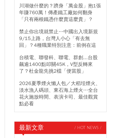
川湖做什麼的？躋身「萬金股」抱1張
年賺760萬！傳產鐵工廠如何翻身
「只有兩根鐵憑什麼賣這麼貴」？
禁止你出境就禁止…中國出入境新規
9/15上路，台灣人小心「有去無
回」？4種職業特別注意：前例在這
台積電、聯發科、聯電、群創...台股
飆逾1400點叩關45K，V型反轉來
了？杜金龍先挑2檔「便當股」
2026夏季煙火懶人包／大稻埕煙火、
淡水漁人碼頭、東石海上煙火…全台
花火施放時間、表演卡司、最佳觀賞
點必看
最新文章
/ HOT NEWS /