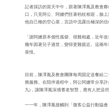
記者採訪的當天中午，跟著陳澤胤及教會夥
口，只見阿公、阿嬤們拄著枴杖相迎，臉上
他自己種的空心菜，言語中流露出極深的信
「謝阿嬤原本個性孤僻、很難相處，近年改
幾年因著兒子過世，變得更難親近。這兩年
喜悅。
目前，陳澤胤及教會團隊每周固定送餐給二
務服務。在陪伴過程中，阿公阿嬤常分享許
九)，讓陳澤胤深感耆老智慧，應有人把這
一一年，陳澤胤接觸到「微客公益行動協會