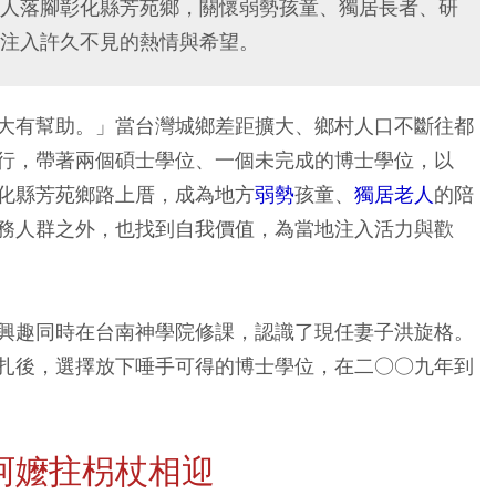
人落腳彰化縣芳苑鄉，關懷弱勢孩童、獨居長者、研
注入許久不見的熱情與希望。
大有幫助。」當台灣城鄉差距擴大、鄉村人口不斷往都
行，帶著兩個碩士學位、一個未完成的博士學位，以
化縣芳苑鄉路上厝，成為地方
弱勢
孩童、
獨居老人
的陪
務人群之外，也找到自我價值，為當地注入活力與歡
興趣同時在台南神學院修課，認識了現任妻子洪旋格。
扎後，選擇放下唾手可得的博士學位，在二○○九年到
阿嬤拄枴杖相迎