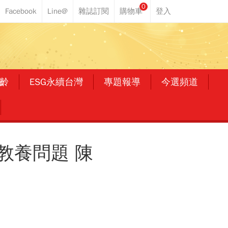
0
齡
ESG永續台灣
專題報導
今選頻道
教養問題 陳