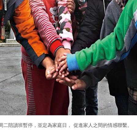
周二陪讀班暫停，並定為家庭日， 促進家人之間的情感聯繫。