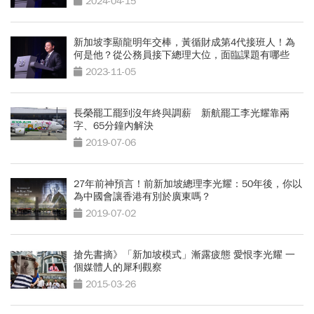
2024-04-15
新加坡李顯龍明年交棒，黃循財成第4代接班人！為
何是他？從公務員接下總理大位，面臨課題有哪些
2023-11-05
長榮罷工罷到沒年終與調薪 新航罷工李光耀靠兩
字、65分鐘內解決
2019-07-06
27年前神預言！前新加坡總理李光耀：50年後，你以
為中國會讓香港有別於廣東嗎？
2019-07-02
搶先書摘》「新加坡模式」漸露疲態 愛恨李光耀 一
個媒體人的犀利觀察
2015-03-26