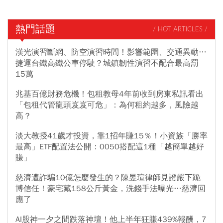
熱門話題
/ HOT ARTICLES /
漢光演習斷網、防空演習時間！影響範圍、交通異動…
捷運台鐵高鐵公車停駛？城鎮韌性演習不配合最高罰
15萬
兆基百億財務危機！包租教母4年前收到房東私訊看出
「包租代管龍頭岌岌可危」：為何租約越多，風險越
高？
淡大教授41歲才投資，靠1招年賺15％！小資族「勝率
最高」ETF配置法公開：0050搭配這1種「越簡單越好
賺」
慈濟遭詐騙10億怎麼發生的？陳昱瑄律師見證嚴下跪
博信任！豪宅藏158公斤黃金，洗錢手法曝光…慈濟回
應了
AI股神一夕之間跌落神壇！他上半年狂賺439%報酬，7