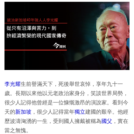
李光耀
生前譽滿天下，死後舉世哀悼，享年九十一
歲。長期以來他以元老政治家身分，笑談世界局勢，
很少人記得他曾經是一位慷慨激昂的演說家。看到今
天的
新加坡
，很少人記得當年
獨立
建國的艱辛。他經
歷波濤洶湧的一生，受到國人擁戴被稱為
國父
，實在
當之無愧。