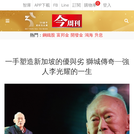
0
熱門：
鋼鐵股
富邦金
開發金
鴻海
升息
一手塑造新加坡的優與劣 獅城傳奇─強
人李光耀的一生