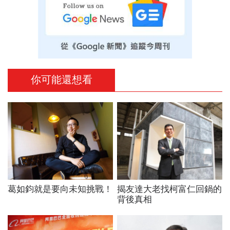
你可能還想看
葛如鈞就是要向未知挑戰！
揭友達大老找柯富仁回鍋的
背後真相