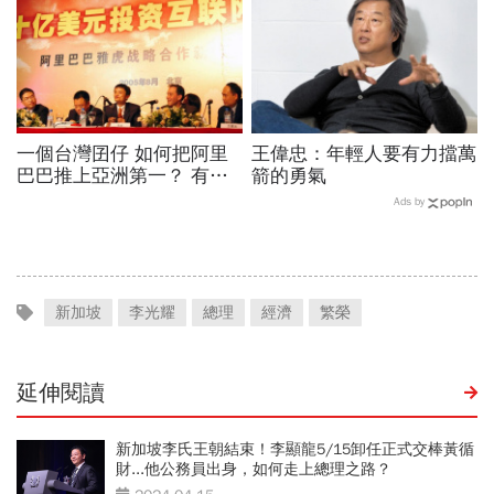
一個台灣囝仔 如何把阿里
王偉忠：年輕人要有力擋萬
巴巴推上亞洲第一？ 有
箭的勇氣
他，才有阿里巴巴
Ads by
新加坡
李光耀
總理
經濟
繁榮
延伸閱讀
新加坡李氏王朝結束！李顯龍5/15卸任正式交棒黃循
財...他公務員出身，如何走上總理之路？