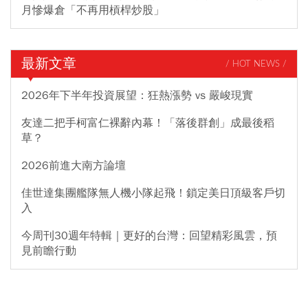
月慘爆倉「不再用槓桿炒股」
最新文章
/ HOT NEWS /
2026年下半年投資展望：狂熱漲勢 vs 嚴峻現實
友達二把手柯富仁裸辭內幕！「落後群創」成最後稻
草？
2026前進大南方論壇
佳世達集團艦隊無人機小隊起飛！鎖定美日頂級客戶切
入
今周刊30週年特輯｜更好的台灣：回望精彩風雲，預
見前瞻行動