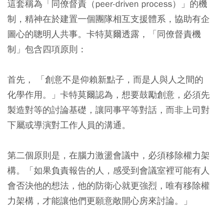
這套稱為「同僚督責（peer-driven process）」的機
制，精神在於建置一個團隊相互支援體系，協助有企
圖心的聰明人共事。卡特莫爾透露，「同僚督責機
制」包含四項原則：
首先， 「創意不是仰賴新點子，而是人與人之間的
化學作用。」卡特莫爾認為，想要鼓勵創意，必須先
製造對等的討論基礎，讓同事平等對話，而非上司對
下屬或導演對工作人員的溝通。
第二個原則是，在腦力激盪會議中，必須移除權力架
構。「如果負責報告的人，感受到會議室裡可能有人
會否決他的想法，他的防衛心就更強烈，唯有移除權
力架構，才能讓他們更願意敞開心房來討論。」