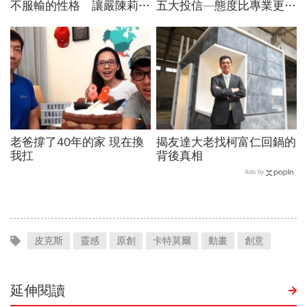
不服輸的性格 讓嚴陳莉蓮
五大投信—態度比專業更加
不當貴婦、當企業家
重要
老爸撐了40年的家 現在換
揭友達大老找柯富仁回鍋的
我扛
背後真相
Ads by
皮克斯
靈感
原創
卡特莫爾
動畫
創意
延伸閱讀