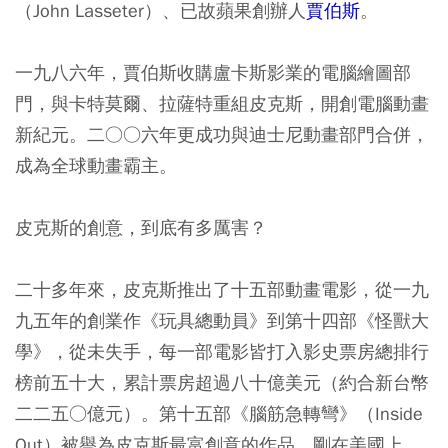
（John Lasseter）、已故蘋果創辦人
賈伯斯
。
一九八六年，賈伯斯收購盧卡斯影業的電腦繪圖部
門，與卡特莫爾、拉薩特重組皮克斯，開創電腦動畫
新紀元。二○○六年更成功與迪士尼動畫部門合併，
成為全球動畫霸主。
皮克斯的創意，到底有多厲害？
二十多年來，皮克斯推出了十五部動畫電影，從一九
九五年的創業作《玩具總動員》到第十四部《怪獸大
學》，從未失手，每一部電影皆打入影史票房總排行
榜前五十大，累計票房超過八十億美元（約合新台幣
二二五○億元）。第十五部《腦筋急轉彎》（Inside
Out）被譽為皮克斯最富創意的作品，剛在美國上