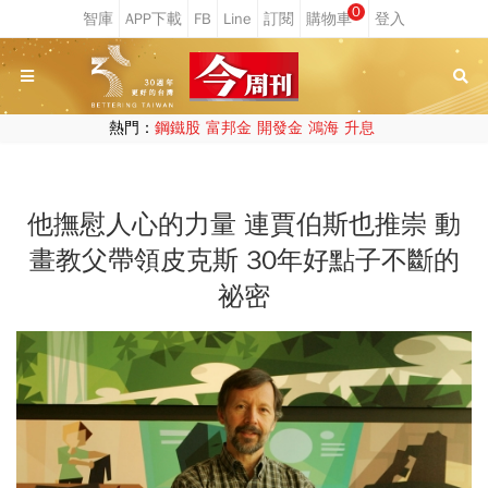
0
熱門：
鋼鐵股
富邦金
開發金
鴻海
升息
他撫慰人心的力量 連賈伯斯也推崇 動
畫教父帶領皮克斯 30年好點子不斷的
祕密