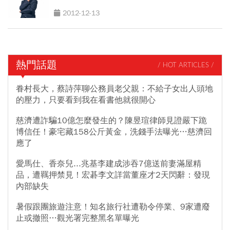
2012-12-13
熱門話題
/ HOT ARTICLES /
眷村長大，蔡詩萍聊公務員老父親：不給子女出人頭地
的壓力，只要看到我在看書他就很開心
慈濟遭詐騙10億怎麼發生的？陳昱瑄律師見證嚴下跪
博信任！豪宅藏158公斤黃金，洗錢手法曝光…慈濟回
應了
愛馬仕、香奈兒...兆基李建成涉吞7億送前妻滿屋精
品，遭羈押禁見！宏碁李文詳當董座才2天閃辭：發現
內部缺失
暑假跟團旅遊注意！知名旅行社遭勒令停業、9家遭廢
止或撤照…觀光署完整黑名單曝光