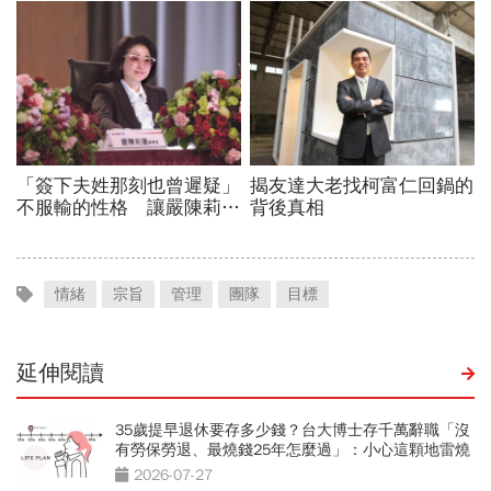
情緒
宗旨
管理
團隊
目標
延伸閱讀
35歲提早退休要存多少錢？台大博士存千萬辭職「沒
有勞保勞退、最燒錢25年怎麼過」：小心這顆地雷燒
光存款
2026-07-27