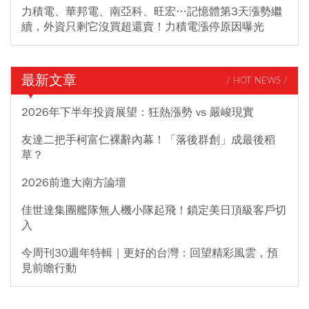
力積電、華邦電、南亞科、旺宏…記憶體第3天漲勢繼
續，外資只剩它沒買超還賣！力積電漲停原因曝光
最新文章
/ HOT NEWS /
2026年下半年投資展望：狂熱漲勢 vs 嚴峻現實
友達二把手柯富仁裸辭內幕！「落後群創」成最後稻
草？
2026前進大南方論壇
佳世達集團艦隊無人機小隊起飛！鎖定美日頂級客戶切
入
今周刊30週年特輯｜更好的台灣：回望精彩風雲，預
見前瞻行動