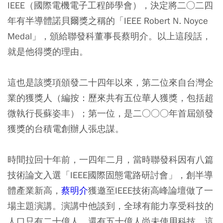
IEEE（國際電機電子工程師學會），決定將二○二四
年有半導體諾貝爾獎之稱的「IEEE Robert N. Noyce
Medal」，頒給聯發科董事長蔡明介。以上這段話，
就是他得獎的理由。
這也是該獎項頒發二十四年以來，第二位來自台灣企
業的獲獎人（編按：歷來共有五位華人獲獎，包括超
微執行長蘇姿丰）；第一位，是二○○○年首屆頒發
獲獎的台積電創辦人張忠謀。
時間拉回十年前，一四年二月，當時聯發科因有八篇
技術論文入選「IEEE國際固態電路研討會」，創半導
體產業新高，
蔡明介
獲邀至IEEE技術高峰論壇做了一
場主題演講。演講中他談到，全球有能力享受科技的
人口只有二十億人，還有五十億人尚未使用科技，這