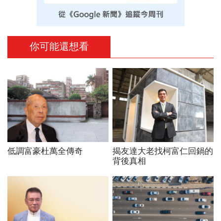
你可能還想看
低調富豪杜萬全傳奇
揭友達大老找柯富仁回鍋的
背後真相