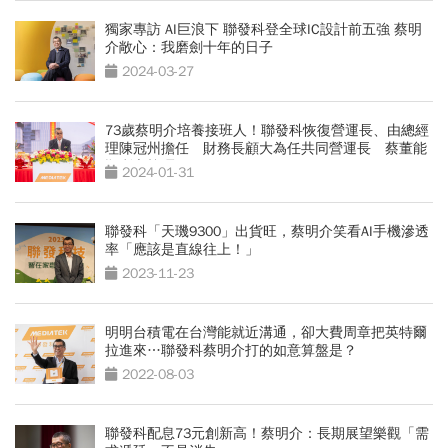
獨家專訪 AI巨浪下 聯發科登全球IC設計前五強 蔡明
介敞心：我磨劍十年的日子
2024-03-27
73歲蔡明介培養接班人！聯發科恢復營運長、由總經
理陳冠州擔任 財務長顧大為任共同營運長 蔡董能
順利交棒嗎？
2024-01-31
聯發科「天璣9300」出貨旺，蔡明介笑看AI手機滲透
率「應該是直線往上！」
2023-11-23
明明台積電在台灣能就近溝通，卻大費周章把英特爾
拉進來…聯發科蔡明介打的如意算盤是？
2022-08-03
聯發科配息73元創新高！蔡明介：長期展望樂觀「需