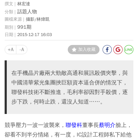
林宏達
話題人物
攝影/林煒凱
991期
2015-12-17 16:03
+A
-A
加入收藏
在手機晶片廠兩大勁敵高通和展訊殺價夾擊，與
中國清華紫光集團挾巨額資本逼合併的情況下，
聯發科技術不斷推進，毛利率卻因對手殺價，逐
步下跌，何時止跌，還沒人知道……。
競爭壓力一波一波襲來，
聯發科
董事長
蔡明介
臉上，
卻看不到半分情緒，有一度，IC設計工程師私下給他