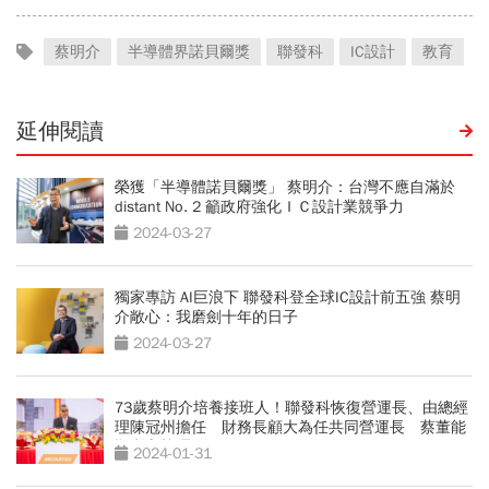
蔡明介
半導體界諾貝爾獎
聯發科
IC設計
教育
延伸閱讀
榮獲「半導體諾貝爾獎」 蔡明介：台灣不應自滿於
distant No. 2 籲政府強化ＩＣ設計業競爭力
2024-03-27
獨家專訪 AI巨浪下 聯發科登全球IC設計前五強 蔡明
介敞心：我磨劍十年的日子
2024-03-27
73歲蔡明介培養接班人！聯發科恢復營運長、由總經
理陳冠州擔任 財務長顧大為任共同營運長 蔡董能
順利交棒嗎？
2024-01-31