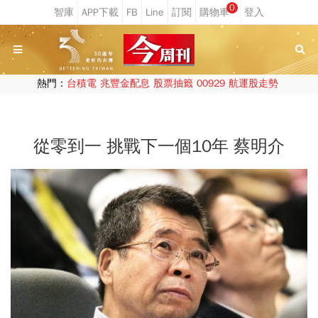
0
熱門：
台積電
兆豐金配息
股票抽籤
00929
航運股走勢
從零到一 挑戰下一個10年 蔡明介