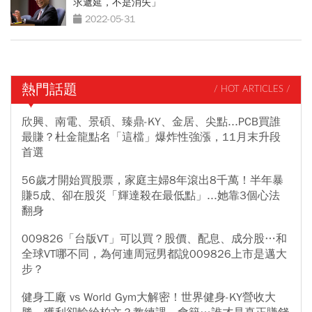
求遞延，不是消失」
2022-05-31
熱門話題
/ HOT ARTICLES /
欣興、南電、景碩、臻鼎-KY、金居、尖點...PCB買誰
最賺？杜金龍點名「這檔」爆炸性強漲，11月末升段
首選
56歲才開始買股票，家庭主婦8年滾出8千萬！半年暴
賺5成、卻在股災「輝達殺在最低點」...她靠3個心法
翻身
009826「台版VT」可以買？股價、配息、成分股…和
全球VT哪不同，為何連周冠男都說009826上市是邁大
步？
健身工廠 vs World Gym大解密！世界健身-KY營收大