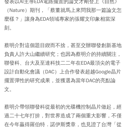
發表以AI主導EDA電路擺置的論文才剛登上《自然》
（Nature）期刊，「蔡董就馬上來問我那一篇論文怎
麼樣？」讓身為EDA領域專家的張耀文印象相當深
刻。
蔡明介對這個題目鍥而不捨，甚至交辦聯發創新基地
負責人許大山繼續研究；也因為蔡明介的持續關注，
聯發科、台大及至達科技二二年在EDA最頂尖的電子
設計自動化會議（DAC）上合作發表超越Google晶片
擺置彈性的研究成果，並獲選為當年DAC的亮點論
文。
蔡明介帶領聯發科從最初的光碟機控制晶片做起，經
過二十七年打拚，對世界造成了兩個重大影響，不僅
在今年贏得羅伯特．諾伊斯獎章，也見證了台灣「從