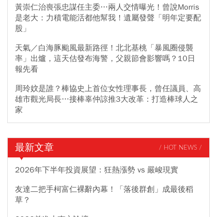
黃崇仁治喪張忠謀任主委…兩人交情曝光！曾說Morris
是老大：力積電能活都他幫我！遺屬發聲「明年定要配
股」
天氣／白海豚颱風最新路徑！北北基桃「暴風圈侵襲
率」出爐，這天估發布海警，父親節會影響嗎？10日
報先看
周玲妏是誰？棒協史上首位女性理事長，曾任議員、高
雄市觀光局長…接棒辜仲諒推3大改革：打造棒球人之
家
最新文章
/ HOT NEWS /
2026年下半年投資展望：狂熱漲勢 vs 嚴峻現實
友達二把手柯富仁裸辭內幕！「落後群創」成最後稻
草？