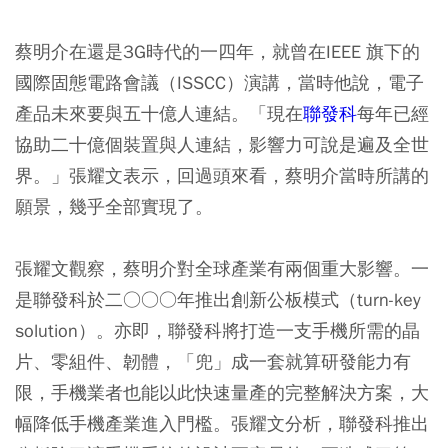
蔡明介在還是3G時代的一四年，就曾在IEEE 旗下的
國際固態電路會議（ISSCC）演講，當時他說，電子
產品未來要與五十億人連結。「現在
聯發科
每年已經
協助二十億個裝置與人連結，影響力可說是遍及全世
界。」張耀文表示，回過頭來看，蔡明介當時所講的
願景，幾乎全部實現了。
張耀文觀察，蔡明介對全球產業有兩個重大影響。一
是聯發科於二○○○年推出創新公板模式（turn-key
solution）。亦即，聯發科將打造一支手機所需的晶
片、零組件、韌體，「兜」成一套就算研發能力有
限，手機業者也能以此快速量產的完整解決方案，大
幅降低手機產業進入門檻。張耀文分析，聯發科推出