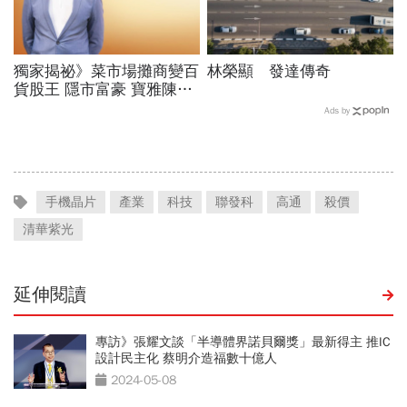
獨家揭祕》菜市場攤商變百
林榮顯 發達傳奇
貨股王 隱市富豪 寶雅陳建
造
Ads by
手機晶片
產業
科技
聯發科
高通
殺價
清華紫光
延伸閱讀
專訪》張耀文談「半導體界諾貝爾獎」最新得主 推IC
設計民主化 蔡明介造福數十億人
2024-05-08