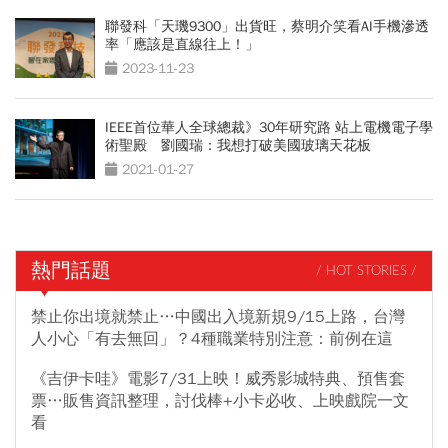
聯發科「天璣9300」出貨旺，蔡明介笑看AI手機滲透
率「應該是直線往上！」
2023-11-23
IEEE首位華人全球總裁》30年研究路 站上電機電子學
術聖殿 劉國瑞：我想打破美國玻璃天花板
2021-01-27
熱門話題
/ HOT STORIES /
禁止你出境就禁止…中國出入境新規9/15上路，台灣
人小心「有去無回」？4種職業特別注意：前例在這
《吉伊卡哇》電影7/31上映！威秀影城特典、預售套
票…販售資訊整理，討伐棒+小卡必收、上映戲院一文
看