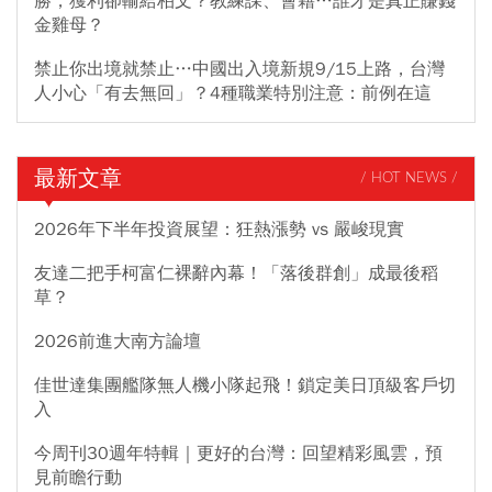
勝，獲利卻輸給柏文？教練課、會籍…誰才是真正賺錢
金雞母？
禁止你出境就禁止…中國出入境新規9/15上路，台灣
人小心「有去無回」？4種職業特別注意：前例在這
最新文章
/ HOT NEWS /
2026年下半年投資展望：狂熱漲勢 vs 嚴峻現實
友達二把手柯富仁裸辭內幕！「落後群創」成最後稻
草？
2026前進大南方論壇
佳世達集團艦隊無人機小隊起飛！鎖定美日頂級客戶切
入
今周刊30週年特輯｜更好的台灣：回望精彩風雲，預
見前瞻行動