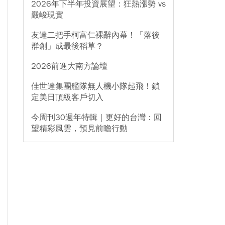
2026年下半年投資展望：狂熱漲勢 vs
嚴峻現實
友達二把手柯富仁裸辭內幕！「落後
群創」成最後稻草？
2026前進大南方論壇
佳世達集團艦隊無人機小隊起飛！鎖
定美日頂級客戶切入
今周刊30週年特輯｜更好的台灣：回
望精彩風雲，預見前瞻行動