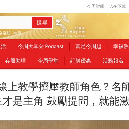
搜尋
金融股
存股
生活
今周大耳朵 Podcast
富足今周起
幸福熟
存股助理
今周學堂
訂購優惠
活動報名
線上教學擠壓教師角色？名
生才是主角 鼓勵提問，就能