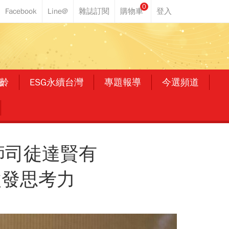
0
齡
ESG永續台灣
專題報導
今選頻道
師司徒達賢有
激發思考力