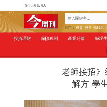
在今天看見明天
熱門：
投資
股票
高股息
投資理財
保險稅制
產業時事
職場
老師接招》
解方 學