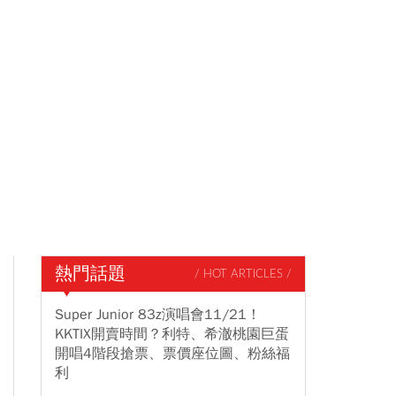
熱門話題
/ HOT ARTICLES /
Super Junior 83z演唱會11/21！
KKTIX開賣時間？利特、希澈桃園巨蛋
開唱4階段搶票、票價座位圖、粉絲福
利