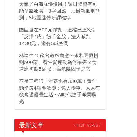
天氣／白海豚慢慢跳！週日陸警有可
能？氣象署「3字回應」...最新風雨預
測，8地區達停班課標準
國巨還在500元掙扎，這檔已連6漲
「反彈7成」衝千金股，法人喊到
1430元，還有5成空間
林炳生70歲食道癌病逝…永和豆漿拼
到500家、養生愛運動為何罹癌？食
道癌初期5症狀：高危險因子是它
不是工程師，年薪也有330萬！黃仁
勳指路4種金飯碗：免大學畢、人人有
機會過優渥生活…AI時代搶手職業曝
光
最新文章
/ HOT NEWS /