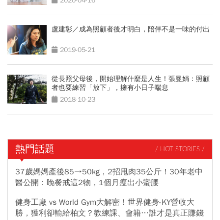
2020-04-16
盧建彰／成為照顧者後才明白，陪伴不是一味的付出
2019-05-21
從長照父母後，開始理解什麼是人生！張曼娟：照顧
者也要練習「放下」，擁有小日子喘息
2018-10-23
熱門話題
/ HOT STORIES /
37歲媽媽產後85→50kg，2招甩肉35公斤！30年老中
醫公開：晚餐戒這2物，1個月瘦出小蠻腰
健身工廠 vs World Gym大解密！世界健身-KY營收大
勝，獲利卻輸給柏文？教練課、會籍…誰才是真正賺錢