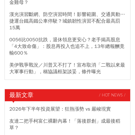
金雞母？
漢光演習斷網、防空演習時間！影響範圍、交通異動…
捷運台鐵高鐵公車停駛？城鎮韌性演習不配合最高罰
15萬
0056比0050抗跌，退休領息更安心？老手揭高股息
「4大致命傷」：股息再投入也追不上，13年總報酬竟
輸600％
美伊戰爭戰況／川普又不打了！宣布取消「二戰以來最
大軍事行動」，稱協議框架談妥，條件曝光
最新文章
/ HOT NEWS /
2026年下半年投資展望：狂熱漲勢 vs 嚴峻現實
友達二把手柯富仁裸辭內幕！「落後群創」成最後稻
草？