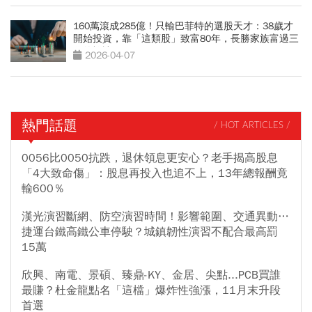
160萬滾成285億！只輸巴菲特的選股天才：38歲才
開始投資，靠「這類股」致富80年，長勝家族富過三
代的祕訣
2026-04-07
熱門話題
/ HOT ARTICLES /
0056比0050抗跌，退休領息更安心？老手揭高股息
「4大致命傷」：股息再投入也追不上，13年總報酬竟
輸600％
漢光演習斷網、防空演習時間！影響範圍、交通異動…
捷運台鐵高鐵公車停駛？城鎮韌性演習不配合最高罰
15萬
欣興、南電、景碩、臻鼎-KY、金居、尖點...PCB買誰
最賺？杜金龍點名「這檔」爆炸性強漲，11月末升段
首選