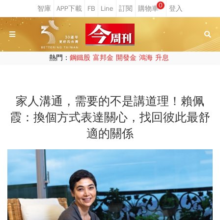
0
熱門：
鋼鐵股
富邦金
開發金
鴻海
升息
家人溝通，需要的不是講道理！賴佩
霞：換個方式表達關心，找回彼此最舒
適的關係