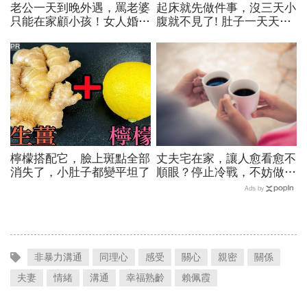
老公一天到晚外遇，罵老婆
起床就先做件事，沒三天小
只能在家顧小孩！女人婚後
腹就不見了! 肚子一天天變
謹記1件事，別再當家裡的
小！
「工具人」
PR
檸檬搭配它，臉上斑點全部
丈夫宅在家，讓人愈看愈不
消失了，小肚子都變平坦了
順眼？停止冷戰，不妨做這
2件事
Ads by
非暴力溝通
同理心
感受
關心
親密
關係
夫妻
情緒
溝通
幸福熟齡
賴佩霞