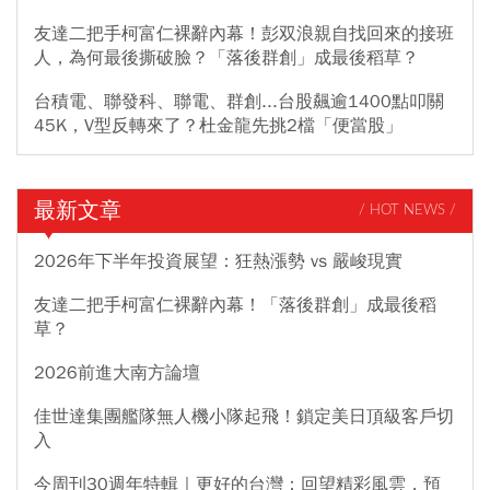
友達二把手柯富仁裸辭內幕！彭双浪親自找回來的接班
人，為何最後撕破臉？「落後群創」成最後稻草？
台積電、聯發科、聯電、群創...台股飆逾1400點叩關
45K，V型反轉來了？杜金龍先挑2檔「便當股」
最新文章
/ HOT NEWS /
2026年下半年投資展望：狂熱漲勢 vs 嚴峻現實
友達二把手柯富仁裸辭內幕！「落後群創」成最後稻
草？
2026前進大南方論壇
佳世達集團艦隊無人機小隊起飛！鎖定美日頂級客戶切
入
今周刊30週年特輯｜更好的台灣：回望精彩風雲，預