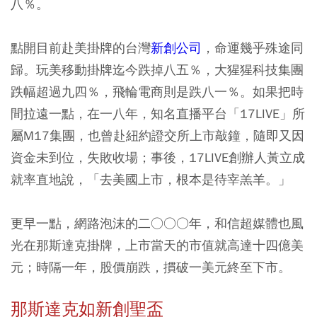
八％。
點開目前赴美掛牌的台灣
新創公司
，命運幾乎殊途同
歸。玩美移動掛牌迄今跌掉八五％，大猩猩科技集團
跌幅超過九四％，飛輪電商則是跌八一％。如果把時
間拉遠一點，在一八年，知名直播平台「17LIVE」所
屬M17集團，也曾赴紐約證交所上市敲鐘，隨即又因
資金未到位，失敗收場；事後，17LIVE創辦人黃立成
就率直地說，「去美國上市，根本是待宰羔羊。」
更早一點，網路泡沫的二○○○年，和信超媒體也風
光在那斯達克掛牌，上市當天的市值就高達十四億美
元；時隔一年，股價崩跌，摜破一美元終至下市。
那斯達克如新創聖盃