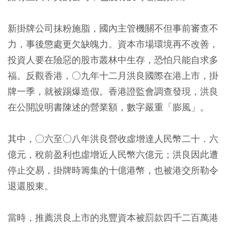
新掛牌公司抹粉施脂，國內主管機關不但事前審查不
力，事後懲處更欠缺魄力。資本市場環境再不改善，
投資人要在險惡的股市叢林中生存，恐怕只能自求多
福。反觀香港，○九年十二月洪良國際在港上市，掛
牌一季，就被踢爆造假。香港證監會調查發現，洪良
在公開說明書陳述的營業額，數字嚴重「膨風」。
其中，○六至○八年洪良營收虛增達人民幣二十．六
億元，稅前盈利也虛增近人民幣六億元；洪良因此遭
停止交易，掛牌時籌集的十億港幣，也被港交所勒令
退還股東。
當時，推薦洪良上市的兆豐資本被罰款四千二百萬港