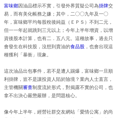
富味鄉
因油品標示不實，引發外界質疑公司為
掛牌
交
易，而有美化帳務之嫌；其中，二○○九年及一○
年，富味鄉平均每股稅後純益（ＥＰＳ）不到二元，
但一一年起就跳到三元以上；今年上半年增資，以增
資後股本計算，也有二．五八元。這種故事，過去只
會發生在科技股，沒想到賣油的
食品股
，也會出現這
種獲利「暴衝」現象。
這次油品出包事件，若不是遭人踢爆，富味鄉一旦順
利掛牌，豈不是讓投資人陷於險境？業內人士直言，
主管機關
審查
制度流於形式，對揭露不實的公司，也
拿不出決心嚴懲嚴辦，是問題核心。
像今年上半年，經營社群交友網站「愛情公寓」的尚