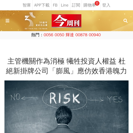
0
熱門：
0056
0050
輝達
00878
00940
主管機關作為消極 犧牲投資人權益 杜
絕新掛牌公司「膨風」應仿效香港魄力