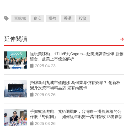
最快
富味鄉
食安
掛牌
香港
投資
延伸閱讀
從玩美移動、17LIVE到Gogoro...赴美掛牌皆憔悴 新創
留台、赴美上市優劣解析
2025-04-23
掛牌新創九成市值翻漲 為何業界仍有疑慮？ 創新板
變身投資市場精品店 還有兩關卡
2025-03-26
手握魷魚遊戲、咒術迴戰IP，台灣唯一掛牌興櫃的公
仔股「野獸國」，如何從年虧數千萬到營收13億創新
高？
2025-03-26