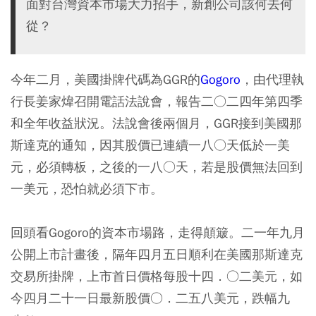
面對台灣資本市場大力招手，新創公司該何去何
從？
今年二月，美國掛牌代碼為GGR的
Gogoro
，由代理執
行長姜家煒召開電話法說會，報告二○二四年第四季
和全年收益狀況。法說會後兩個月，GGR接到美國那
斯達克的通知，因其股價已連續一八○天低於一美
元，必須轉板，之後的一八○天，若是股價無法回到
一美元，恐怕就必須下市。
回頭看Gogoro的資本市場路，走得顛簸。二一年九月
公開上市計畫後，隔年四月五日順利在美國那斯達克
交易所掛牌，上市首日價格每股十四．○二美元，如
今四月二十一日最新股價○．二五八美元，跌幅九