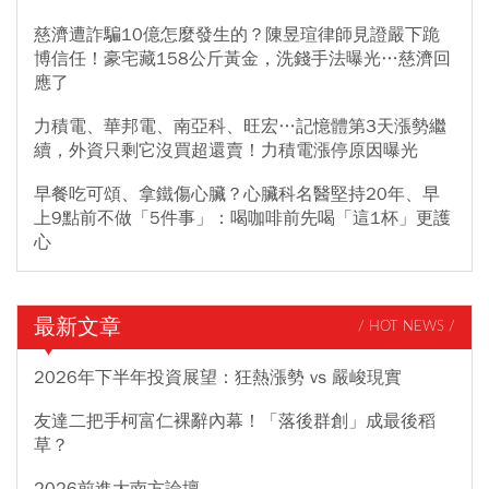
慈濟遭詐騙10億怎麼發生的？陳昱瑄律師見證嚴下跪
博信任！豪宅藏158公斤黃金，洗錢手法曝光…慈濟回
應了
力積電、華邦電、南亞科、旺宏…記憶體第3天漲勢繼
續，外資只剩它沒買超還賣！力積電漲停原因曝光
早餐吃可頌、拿鐵傷心臟？心臟科名醫堅持20年、早
上9點前不做「5件事」：喝咖啡前先喝「這1杯」更護
心
最新文章
/ HOT NEWS /
2026年下半年投資展望：狂熱漲勢 vs 嚴峻現實
友達二把手柯富仁裸辭內幕！「落後群創」成最後稻
草？
2026前進大南方論壇