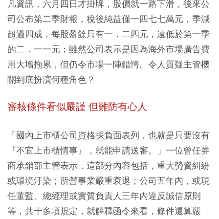
凡資訊，六月四日才掛牌，股價就一路下滑，後來公
司公布第二季財報，稅後純益僅一四七七萬元，季減
超過四成，每股盈餘只有一．二四元，遠低於第一季
的二．一一元；雖然公司表示是因為海外市場廣告費
用大增拖累，但仍令市場一陣錯愕。令人質疑主管機
關到底扮演何種角色？
審核條件看似嚴謹 但難防有心人
「國內上市櫃公司資格採負面表列，也就是只要沒有
『不宜上市櫃情事』，就能申請送審。」一位曾任券
商承銷部主管表示，這部分內容包括，重大勞資糾紛
或環境汙染；所營事業嚴重衰退；公司五年內，或現
任董監、總經理或實質負責人三年內違反誠信原則
等，共十多項規定，就解釋函令來看，條件還算嚴