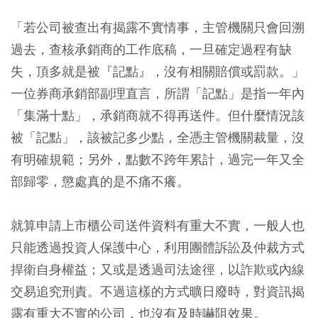
「若公司被查出有揭露不實情事，主管機關只會回溯
過去，查核承銷商的工作底稿，一旦確定過程有缺
失，頂多就是被『記點』，沒有相關賠償或罰款。」
一位券商承銷部副理直言，所謂「記點」是指一年內
「集滿十點」，承銷商就不得再送件。但什麼情況該
被「記點」，該被記多少點，全憑主管機關裁量，沒
有明確規範；另外，點數不跨年累計，過完一年又全
部歸零，懲處真的是不痛不癢。
就算申請上市櫃公司送件資料有重大不實，一般人也
只能透過投資人保護中心，利用團體訴訟及仲裁方式
捍衛自身權益；又或是透過司法途徑，以詐欺或內線
交易追究刑責。不過這樣的方式曠日廢時，對資訊揭
露有重大不實的公司，也沒有及時嚇阻效果。