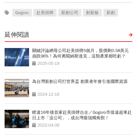
Gogoro
赴美掛牌
新創公司
創新板
新創
延伸閱讀
關鍵評論網母公司赴美掛牌5個月，股價剩0.58美元
崩跌96%！為何勇闖納斯達克，這類產業都吃虧？
2025-05-19
為台灣新創公司打世界盃 創業者年會引進國際資源
2024-12-16
睽違16年後首家赴美掛牌台企／Gogoro市值遠超車赴
日上市「這公司」，成台灣最強獨角獸！
2022-04-06