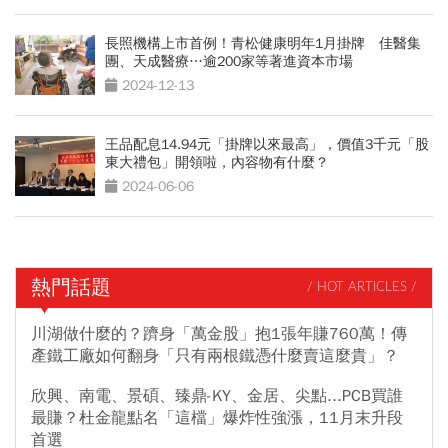
長照機構上市首例！青松健康明年1月掛牌 佳醫集
團、天成醫療…逾200家等著進資本市場
2024-12-13
王品配息14.94元「掛牌以來最高」，價值3千元「股
東大禮包」開領啦，內容物有什麼？
2024-06-06
熱門話題
/ HOT ARTICLES /
川湖做什麼的？躋身「萬金股」抱1張年賺760萬！傳
產鐵工廠如何翻身「只有兩根鐵憑什麼賣這麼貴」？
欣興、南電、景碩、臻鼎-KY、金居、尖點...PCB買誰
最賺？杜金龍點名「這檔」爆炸性強漲，11月末升段
首選