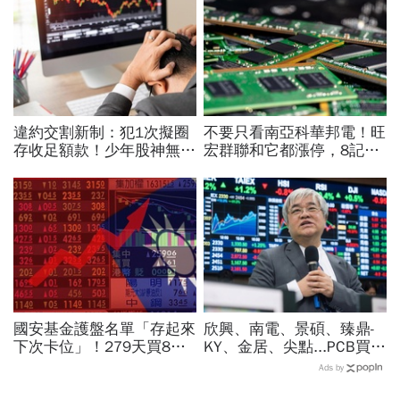
違約交割新制：犯1次擬圈
不要只看南亞科華邦電！旺
存收足額款！少年股神無本
宏群聯和它都漲停，8記憶
當沖翻車、前7月飆百億…
體股各擁啥利多？華邦電法
違約交割後果「想貸款都
說時間就在今天，牛肉大塊
難」
嗎
國安基金護盤名單「存起來
欣興、南電、景碩、臻鼎-
下次卡位」！279天買8檔
KY、金居、尖點...PCB買誰
翻倍賺百億：鴻海、台達
最賺？杜金龍點名「這檔」
Ads by
電...唯一金融股是它
11月末升段首選，V轉反彈