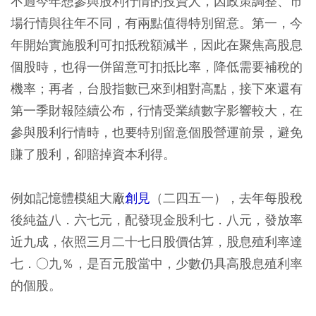
不過今年想參與股利行情的投資人，因政策調整、市
場行情與往年不同，有兩點值得特別留意。第一，今
年開始實施股利可扣抵稅額減半，因此在聚焦高股息
個股時，也得一併留意可扣抵比率，降低需要補稅的
機率；再者，台股指數已來到相對高點，接下來還有
第一季財報陸續公布，行情受業績數字影響較大，在
參與股利行情時，也要特別留意個股營運前景，避免
賺了股利，卻賠掉資本利得。
例如記憶體模組大廠
創見
（二四五一），去年每股稅
後純益八．六七元，配發現金股利七．八元，發放率
近九成，依照三月二十七日股價估算，股息殖利率達
七．○九％，是百元股當中，少數仍具高股息殖利率
的個股。