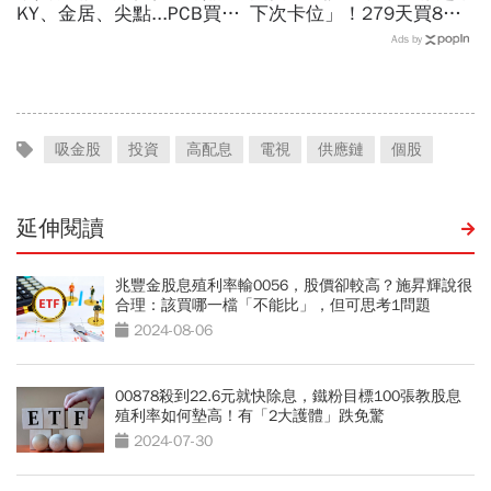
KY、金居、尖點...PCB買誰
下次卡位」！279天買8檔
最賺？杜金龍點名「這檔」
翻倍賺百億：鴻海、台達
Ads by
11月末升段首選，V轉反彈
電...唯一金融股是它
最快
吸金股
投資
高配息
電視
供應鏈
個股
延伸閱讀
兆豐金股息殖利率輸0056，股價卻較高？施昇輝說很
合理：該買哪一檔「不能比」，但可思考1問題
2024-08-06
00878殺到22.6元就快除息，鐵粉目標100張教股息
殖利率如何墊高！有「2大護體」跌免驚
2024-07-30