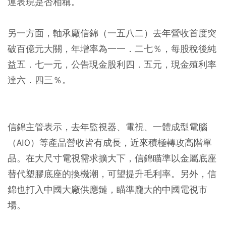
運表現是否相稱。
另一方面，軸承廠信錦（一五八二）去年營收首度突
破百億元大關，年增率為一一．二七％，每股稅後純
益五．七一元，公告現金股利四．五元，現金殖利率
達六．四三％。
信錦主管表示，去年監視器、電視、一體成型電腦
（AIO）等產品營收皆有成長，近來積極轉攻高階單
品。在大尺寸電視需求擴大下，信錦瞄準以金屬底座
替代塑膠底座的換機潮，可望提升毛利率。另外，信
錦也打入中國大廠供應鏈，瞄準龐大的中國電視市
場。