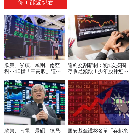
你可能還想看
欣興、景碩、威剛、南亞
違約交割新制：犯1次擬圈
科…15檔「三高股」這檔
存收足額款！少年股神無本
法人最愛、本益比超低！台
當沖翻車、前7月飆百億…
指期夜盤先上45K，台股明
違約交割後果「想貸款都
開飆？
難」
欣興、南電、景碩、臻鼎-
國安基金護盤名單「存起來