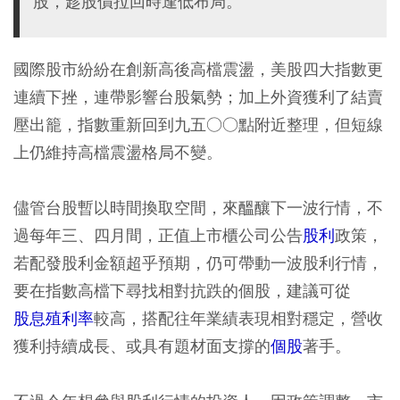
股，趁股價拉回時逢低布局。
國際股市紛紛在創新高後高檔震盪，美股四大指數更
連續下挫，連帶影響台股氣勢；加上外資獲利了結賣
壓出籠，指數重新回到九五○○點附近整理，但短線
上仍維持高檔震盪格局不變。
儘管台股暫以時間換取空間，來醞釀下一波行情，不
過每年三、四月間，正值上市櫃公司公告
股利
政策，
若配發股利金額超乎預期，仍可帶動一波股利行情，
要在指數高檔下尋找相對抗跌的個股，建議可從
股息殖利率
較高，搭配往年業績表現相對穩定，營收
獲利持續成長、或具有題材面支撐的
個股
著手。