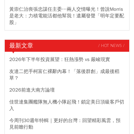
黃崇仁治喪張忠謀任主委…兩人交情曝光！曾說Morris
是老大：力積電能活都他幫我！遺屬發聲「明年定要配
股」
最新文章
/ HOT NEWS /
2026年下半年投資展望：狂熱漲勢 vs 嚴峻現實
友達二把手柯富仁裸辭內幕！「落後群創」成最後稻
草？
2026前進大南方論壇
佳世達集團艦隊無人機小隊起飛！鎖定美日頂級客戶切
入
今周刊30週年特輯｜更好的台灣：回望精彩風雲，預
見前瞻行動