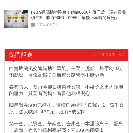
Fed 9月高機率降息！他靠0050年賺千萬：現在買美
債ETF，勝過0050、0056「最後上車時間曝光」
2024-07-22
熱門話題
/ HOT STORIES /
白海豚颱風交通異動》華航、長榮、虎航、星宇8/9取
消航班，台鐵高鐵捷運航運公路管制不斷更新
眷村長大，蔡詩萍聊公務員老父親：不給子女出人頭地
的壓力，只要看到我在看書他就很開心
國巨還在500元掙扎，這檔已連6漲「反彈7成」衝千金
股，法人喊到1430元，還有5成空間
第一金、兆豐金、華南金、合庫金…本週除息日、配息
一表看！存股誰殖利率最高：它3.66%穩穩賺