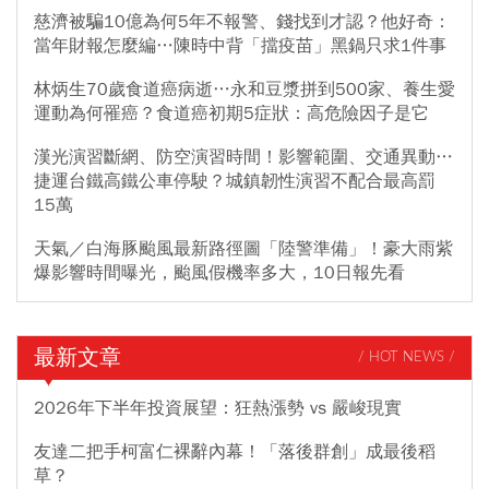
慈濟被騙10億為何5年不報警、錢找到才認？他好奇：
當年財報怎麼編…陳時中背「擋疫苗」黑鍋只求1件事
林炳生70歲食道癌病逝…永和豆漿拼到500家、養生愛
運動為何罹癌？食道癌初期5症狀：高危險因子是它
漢光演習斷網、防空演習時間！影響範圍、交通異動…
捷運台鐵高鐵公車停駛？城鎮韌性演習不配合最高罰
15萬
天氣／白海豚颱風最新路徑圖「陸警準備」！豪大雨紫
爆影響時間曝光，颱風假機率多大，10日報先看
最新文章
/ HOT NEWS /
2026年下半年投資展望：狂熱漲勢 vs 嚴峻現實
友達二把手柯富仁裸辭內幕！「落後群創」成最後稻
草？