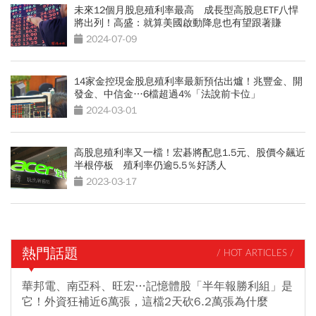
未來12個月股息殖利率最高 成長型高股息ETF八悍
將出列！高盛：就算美國啟動降息也有望跟著賺
2024-07-09
14家金控現金股息殖利率最新預估出爐！兆豐金、開
發金、中信金…6檔超過4%「法說前卡位」
2024-03-01
高股息殖利率又一檔！宏碁將配息1.5元、股價今飆近
半根停板 殖利率仍逾5.5％好誘人
2023-03-17
熱門話題
/ HOT ARTICLES /
華邦電、南亞科、旺宏…記憶體股「半年報勝利組」是
它！外資狂補近6萬張，這檔2天砍6.2萬張為什麼