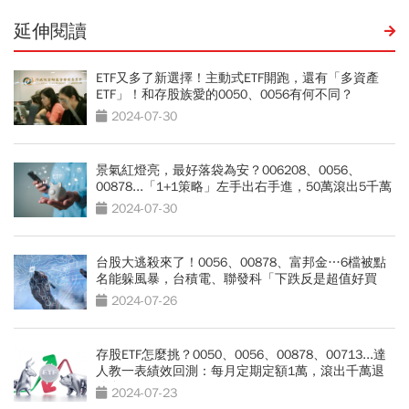
延伸閱讀
ETF又多了新選擇！主動式ETF開跑，還有「多資產
ETF」！和存股族愛的0050、0056有何不同？
2024-07-30
景氣紅燈亮，最好落袋為安？006208、0056、
00878...「1+1策略」左手出右手進，50萬滾出5千萬
2024-07-30
台股大逃殺來了！0056、00878、富邦金…6檔被點
名能躲風暴，台積電、聯發科「下跌反是超值好買
點」？
2024-07-26
存股ETF怎麼挑？0050、0056、00878、00713...達
人教一表績效回測：每月定期定額1萬，滾出千萬退
休金
2024-07-23