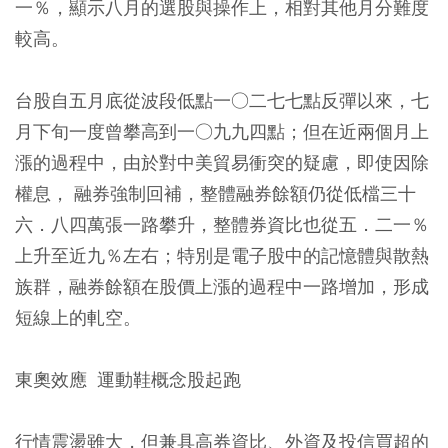
一％，顯示八月的選股與操作上，相對其他月分難度
較高。
台股自五月底從波段低點一○二七七點反彈以來，七
月下旬一度曾攀高到一○九九四點；但在近兩個月上
漲的過程中，由於對中美貿易衝突的疑慮，即使因除
權息， 融券強制回補，整體融券餘額仍從低檔三十
六．八四萬張一路攀升，整體券資比也從五．二一％
上升至近九％左右；特別是電子股中的記憶體與散熱
族群，融券餘額在股價上漲的過程中一路增加，形成
短線上的軋空。
東奧效應 運動鞋概念股起跑
行情震盪雖大，但兼具高券資比、外資及投信買超的