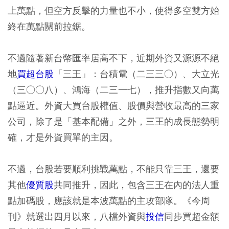
上萬點，但空方反擊的力量也不小，使得多空雙方始
終在萬點關前拉鋸。
不過隨著新台幣匯率居高不下，近期外資又源源不絕
地
買超台股
「三王」：台積電（二三三○）、大立光
（三○○八）、鴻海（二三一七），推升指數又向萬
點逼近。外資大買台股權值、股價與營收最高的三家
公司，除了是「基本配備」之外，三王的成長態勢明
確，才是外資買單的主因。
不過，台股若要順利挑戰萬點，不能只靠三王，還要
其他
優質股
共同推升，因此，包含三王在內的法人重
點加碼股，應該就是本波萬點的主攻部隊。《今周
刊》就選出四月以來，八檔外資與
投信
同步買超金額