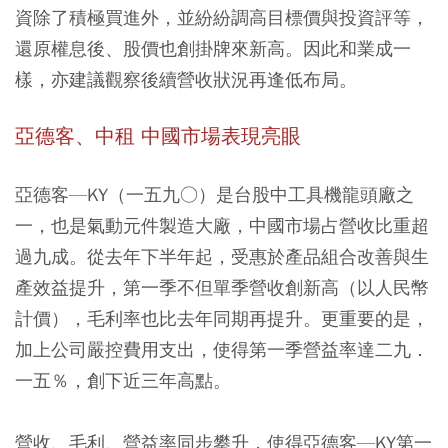
資除了積極買進外，並紛紛調高目標價與投資評等，
還原權息後、股價也創掛牌來新高。因此和業成一
樣，亦建議觀察後續營收狀況再逢低布局。
亞德客、中租 中國市場表現亮眼
亞德客—KY（一五九○）是台股中工具機龍頭廠之
一，也是氣動元件製造大廠，中國市場占營收比重超
過九成。從去年下半年起，受惠於產品組合改善與生
產效益提升，第一季不但單季營收創新高（以人民幣
計價），毛利率也比去年同期再提升。更重要的是，
加上公司嚴控費用支出，使得第一季營益率達二九．
一五％，創下近三年高點。
營收、毛利、營益率同步攀升，使得亞德客—KY第一