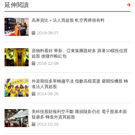
延伸閱讀
高券資比＋法人買超股 軋空秀將很有料
2019-08-07
原物料看好 華新、亞東集團題材多 跟著10檔投信買
超股 搶賺作帳紅包
2016-12-08
外資期指多單轉趨平淡 指數高檔震盪 避開投機股 轉
進法人買超股
2014-06-26
美科技股財報利空不斷 匯損陰影仍在 電子股基本面
疑慮多 轉進外資買超股
2012-10-25