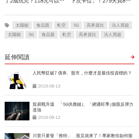
太陽能
食品股
軋空
5G
高券資比
法人買超
太陽能
5G
食品股
軋空
高券資比
法人買超
延伸閱讀
人民幣貶破7 債券、股市，什麼才是最佳投資標的？
2019-08-13
貿易戰升溫 「5G供應鏈｣、「網通旺季｣個股反彈力
道強
2019-08-12
川普只要發「推特」 股災就來了！專家教你如何接