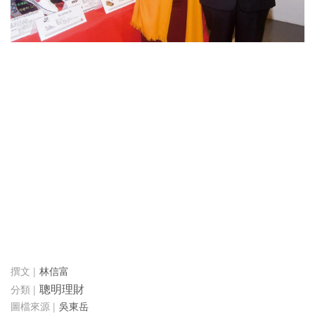
林信富
聰明理財
吳東岳