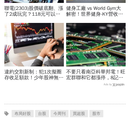
聯電(2303)股價破底翻、漲
健身工廠 vs World Gym大
了2成玩完？118元可以
解密！世界健身-KY營收大
買？展望大好為何外資2天
勝，獲利卻輸給柏文？教練
賣超5.7萬張，可能原因曝
課、會籍…誰才是真正賺錢
光
金雞母？
違約交割新制：犯1次擬圈
不要只看南亞科華邦電！旺
存收足額款！少年股神無本
宏群聯和它都漲停，8記憶
當沖翻車、前7月飆百億…
體股各擁啥利多？華邦電法
Ads by
違約交割後果「想貸款都
說時間就在今天，牛肉大塊
難」
嗎
布局好股
台股
今周刊
買超股
股市