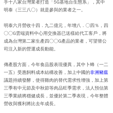
手十八家台灣業者打造「5G基地台生態系」，其中
明泰（三三八○）就是參與的業者之一。
明泰六月營收十四．九二億元，年增八．○四％，四
○○G雲端資料中心用交換器已送樣給代工客戶，將
成為台灣第二家生產四○○G產品的業者，可望替公
司注入新的營運成長動能。
傳產股方面，今年食品股表現優異，其中卜蜂（一二
一五）受惠飼料成本結構改善，加上中國的
非洲豬瘟
議題持續發酵，使得雞肉的替代需求性增強，加上第
三季有中元節及中秋節等肉品旺季需求，法人預估第
三季業績將穩健成長，並優於第二季表現，今年整體
營收與獲利將比去年成長。