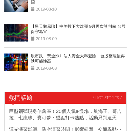
招
2019-08-10
【黑天鵝風險】中美投下大炸彈 9月再次談判前 台股
保守為宜
2019-08-09
股市跌、黃金漲》法人資金大舉避險 台股整理後再
跌可能性高
2019-08-08
熱門話題
/ HOT STORIES /
巨型鋼彈現身信義區！20個人氣IP登場，航海王、哥吉
拉、七龍珠、寶可夢…盤點打卡熱點，活動只到這天
漢光演習斷網、防空演習時間！影響範圍、交通異動…