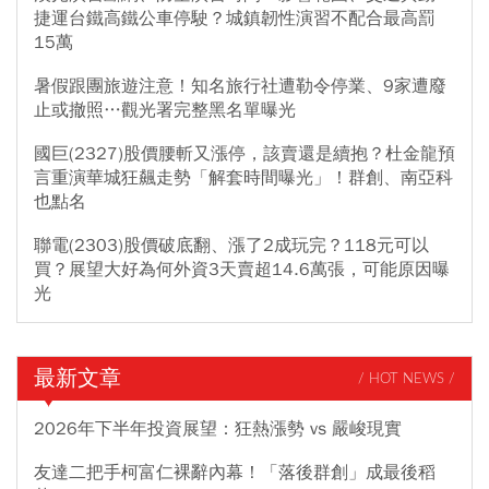
捷運台鐵高鐵公車停駛？城鎮韌性演習不配合最高罰
15萬
暑假跟團旅遊注意！知名旅行社遭勒令停業、9家遭廢
止或撤照…觀光署完整黑名單曝光
國巨(2327)股價腰斬又漲停，該賣還是續抱？杜金龍預
言重演華城狂飆走勢「解套時間曝光」！群創、南亞科
也點名
聯電(2303)股價破底翻、漲了2成玩完？118元可以
買？展望大好為何外資3天賣超14.6萬張，可能原因曝
光
最新文章
/ HOT NEWS /
2026年下半年投資展望：狂熱漲勢 vs 嚴峻現實
友達二把手柯富仁裸辭內幕！「落後群創」成最後稻