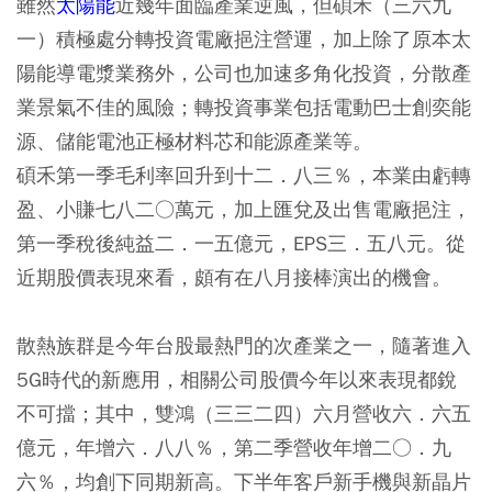
雖然
太陽能
近幾年面臨產業逆風，但碩禾（三六九
一）積極處分轉投資電廠挹注營運，加上除了原本太
陽能導電漿業務外，公司也加速多角化投資，分散產
業景氣不佳的風險；轉投資事業包括電動巴士創奕能
源、儲能電池正極材料芯和能源產業等。
碩禾第一季毛利率回升到十二．八三％，本業由虧轉
盈、小賺七八二○萬元，加上匯兌及出售電廠挹注，
第一季稅後純益二．一五億元，EPS三．五八元。從
近期股價表現來看，頗有在八月接棒演出的機會。
散熱族群是今年台股最熱門的次產業之一，隨著進入
5G時代的新應用，相關公司股價今年以來表現都銳
不可擋；其中，雙鴻（三三二四）六月營收六．六五
億元，年增六．八八％，第二季營收年增二○．九
六％，均創下同期新高。下半年客戶新手機與新晶片