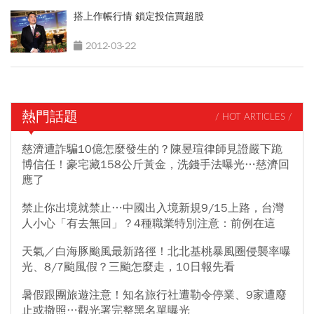
搭上作帳行情 鎖定投信買超股
2012-03-22
熱門話題
/ HOT ARTICLES /
慈濟遭詐騙10億怎麼發生的？陳昱瑄律師見證嚴下跪
博信任！豪宅藏158公斤黃金，洗錢手法曝光…慈濟回
應了
禁止你出境就禁止…中國出入境新規9/15上路，台灣
人小心「有去無回」？4種職業特別注意：前例在這
天氣／白海豚颱風最新路徑！北北基桃暴風圈侵襲率曝
光、8/7颱風假？三颱怎麼走，10日報先看
暑假跟團旅遊注意！知名旅行社遭勒令停業、9家遭廢
止或撤照…觀光署完整黑名單曝光