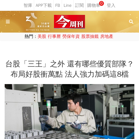
0
熱門：
美股
行事曆
勞保年資
股票抽籤
房地產
台股「三王」之外 還有哪些優質部隊？
布局好股衝萬點 法人強力加碼這8檔