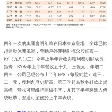
四年一次的奧運會明年將在日本東京登場，全球已掀
起運動休閒風潮，帶動戶外運動鞋概念股鈺齊—
KY（九八○二）今年上半年營收與獲利都明顯成長。
鈺齊—KY今年上半年營收五十九．三億元，年增二
四％，公司已經公布上半年EPS（每股純益）達三．
二一元，獲利創歷史新高。第三季起為秋冬鞋款出貨
高峰，營收可望維持高檔不墜，尤其下半年將進入傳
統旺季，營運可望優於上半年表現。