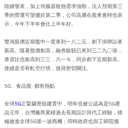
陸續發表，加上伺服器散熱需求強勁，法人預期第三
季的營運可望優於第二季，公司高層在股東會時也表
示，今年下半年會比上半年好。
雙鴻股價近期盤中一度來到一八二元，創下掛牌以來
新高。隨著股價創高，融券餘額已來到三二九○張，
券資比也衝高到三三．六一％，同步創下近期新高。
後續是否有軋空行情，值得密切關注。
5G、食品股 都有熱點
全球
5G
正緊鑼密鼓建置中，明年也被公認為是5G產
品元年，台灣廠商累積過去長期設計與代工經驗，積
極搶進全球5G第一波商機；同時政府也與工研院攜