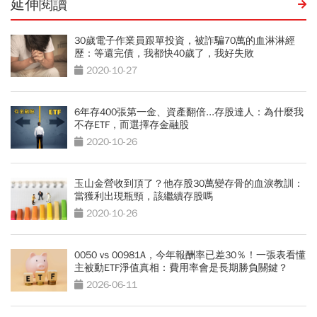
延伸閱讀
30歲電子作業員跟單投資，被詐騙70萬的血淋淋經
歷：等還完債，我都快40歲了，我好失敗
2020-10-27
6年存400張第一金、資產翻倍...存股達人：為什麼我
不存ETF，而選擇存金融股
2020-10-26
玉山金營收到頂了？他存股30萬變存骨的血淚教訓：
當獲利出現瓶頸，該繼續存股嗎
2020-10-26
0050 vs 00981A，今年報酬率已差30％！一張表看懂
主被動ETF淨值真相：費用率會是長期勝負關鍵？
2026-06-11