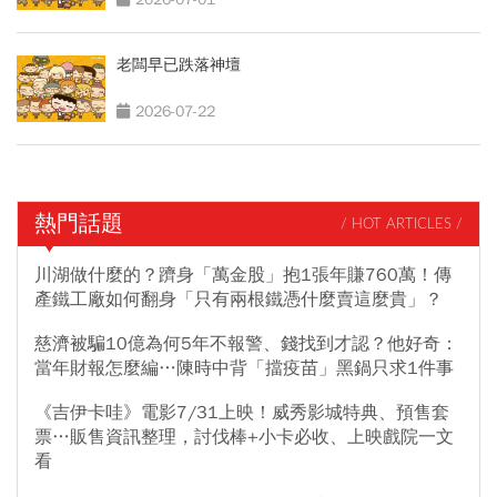
老闆早已跌落神壇
2026-07-22
熱門話題
/ HOT ARTICLES /
川湖做什麼的？躋身「萬金股」抱1張年賺760萬！傳
產鐵工廠如何翻身「只有兩根鐵憑什麼賣這麼貴」？
慈濟被騙10億為何5年不報警、錢找到才認？他好奇：
當年財報怎麼編…陳時中背「擋疫苗」黑鍋只求1件事
《吉伊卡哇》電影7/31上映！威秀影城特典、預售套
票…販售資訊整理，討伐棒+小卡必收、上映戲院一文
看