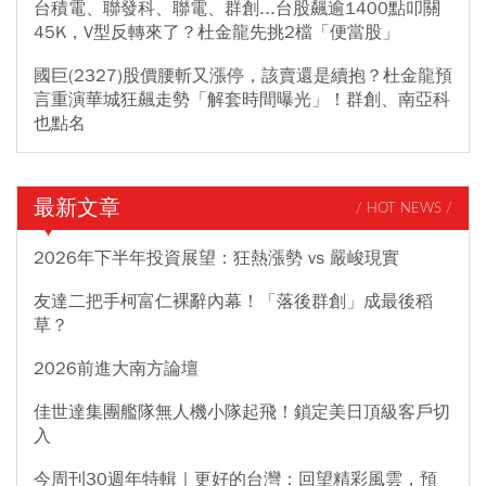
台積電、聯發科、聯電、群創...台股飆逾1400點叩關
45K，V型反轉來了？杜金龍先挑2檔「便當股」
國巨(2327)股價腰斬又漲停，該賣還是續抱？杜金龍預
言重演華城狂飆走勢「解套時間曝光」！群創、南亞科
也點名
最新文章
/ HOT NEWS /
2026年下半年投資展望：狂熱漲勢 vs 嚴峻現實
友達二把手柯富仁裸辭內幕！「落後群創」成最後稻
草？
2026前進大南方論壇
佳世達集團艦隊無人機小隊起飛！鎖定美日頂級客戶切
入
今周刊30週年特輯｜更好的台灣：回望精彩風雲，預