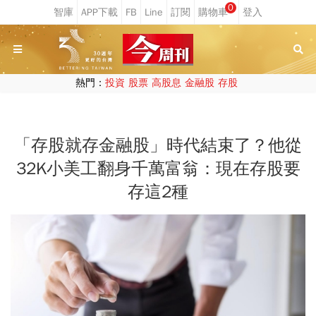
0
熱門：
投資
股票
高股息
金融股
存股
「存股就存金融股」時代結束了？他從
32K小美工翻身千萬富翁：現在存股要
存這2種