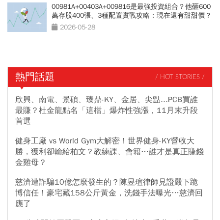
00981A+00403A+009816是最強投資組合？他砸600
萬存股400張、3種配置實戰攻略：現在還有甜甜價？
2026-05-28
熱門話題
/ HOT STORIES /
欣興、南電、景碩、臻鼎-KY、金居、尖點...PCB買誰
最賺？杜金龍點名「這檔」爆炸性強漲，11月末升段
首選
健身工廠 vs World Gym大解密！世界健身-KY營收大
勝，獲利卻輸給柏文？教練課、會籍…誰才是真正賺錢
金雞母？
慈濟遭詐騙10億怎麼發生的？陳昱瑄律師見證嚴下跪
博信任！豪宅藏158公斤黃金，洗錢手法曝光…慈濟回
應了