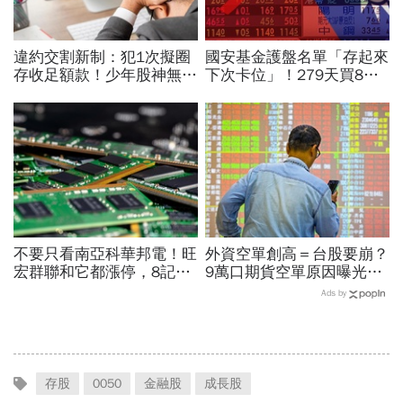
違約交割新制：犯1次擬圈
國安基金護盤名單「存起來
存收足額款！少年股神無本
下次卡位」！279天買8檔
當沖翻車、前7月飆百億…
翻倍賺百億：鴻海、台達
違約交割後果「想貸款都
電...唯一金融股是它
難」
不要只看南亞科華邦電！旺
外資空單創高＝台股要崩？
宏群聯和它都漲停，8記憶
9萬口期貨空單原因曝光！
體股各擁啥利多？華邦電法
華邦電、南亞科...老手喊
Ads by
說時間就在今天，牛肉大塊
「快換9檔AI飆股」賺Q3大
嗎
行情
存股
0050
金融股
成長股