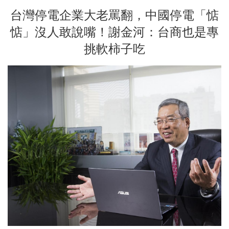
台灣停電企業大老罵翻，中國停電「惦
惦」沒人敢說嘴！謝金河：台商也是專
挑軟柿子吃