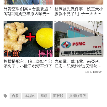
外資空單創高＝台股要崩？
起床就先做件事，沒三天小
9萬口期貨空單原因曝光！
腹就不見了! 肚子一天天變
華邦電、南亞科...老手喊
小！
「快換9檔AI飆股」賺Q3大
PR
行情
檸檬搭配它，臉上斑點全部
力積電、華邦電、南亞科、
消失了，小肚子都變平坦了
旺宏…記憶體第3天漲勢繼
續，外資只剩它沒買超還大
Ads by
賣！力積電漲停原因曝光
台股
本益比
華碩
面板股
貨櫃航運股