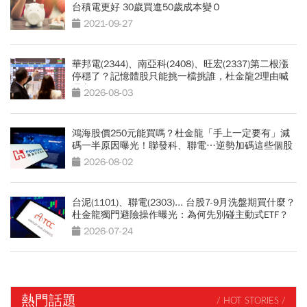
台積電更好 30歲買進50歲成本變Ｏ
2021-09-27
華邦電(2344)、南亞科(2408)、旺宏(2337)第二根漲
停穩了？記憶體股只能挑一檔挑誰，杜金龍2理由喊
選它
2026-08-03
鴻海股價250元能買嗎？杜金龍「手上一定要有」減
碼一半原因曝光！聯發科、聯電…逆勢加碼這些個股
2026-08-02
台泥(1101)、聯電(2303)... 台股7-9月洗盤期買什麼？
杜金龍獨門避險操作曝光：為何先別碰主動式ETF？
2026-07-24
熱門話題
/ HOT STORIES /