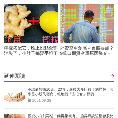
延伸閱讀
不認命想賺10％、20％，最後大多賠錢！施昇輝：套
牢是小股民宿命，乾脆找「安心套」標的
2021-09-28
投資小白別再想「錢再賺就有」 施昇輝說這檔存股比