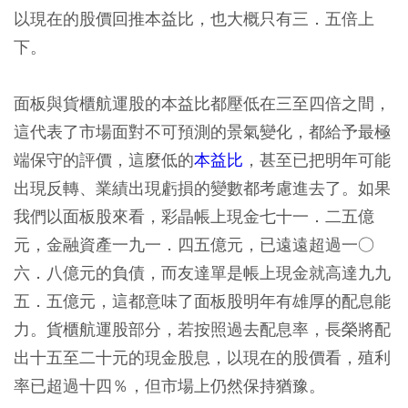
以現在的股價回推本益比，也大概只有三．五倍上
下。
面板與貨櫃航運股的本益比都壓低在三至四倍之間，
這代表了市場面對不可預測的景氣變化，都給予最極
端保守的評價，這麼低的
本益比
，甚至已把明年可能
出現反轉、業績出現虧損的變數都考慮進去了。如果
我們以面板股來看，彩晶帳上現金七十一．二五億
元，金融資產一九一．四五億元，已遠遠超過一○
六．八億元的負債，而友達單是帳上現金就高達九九
五．五億元，這都意味了面板股明年有雄厚的配息能
力。貨櫃航運股部分，若按照過去配息率，長榮將配
出十五至二十元的現金股息，以現在的股價看，殖利
率已超過十四％，但市場上仍然保持猶豫。