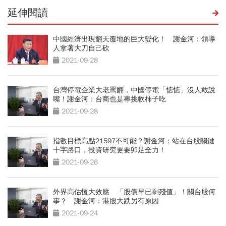
延伸閱讀
中國經濟出現翻天覆地的巨大變化！ 謝金河：領導
人拿著大刀自己砍
2021-09-28
台灣停電企業大老罵翻，中國停電「惦惦」沒人敢說
嘴！謝金河：台商也是專挑軟柿子吃
2021-09-28
指數目標高點21597不可能？謝金河：站在台股關鍵
十字路口，投資研究更要卯足全力！
2021-09-26
外界高估恆大效應 「股價早已剩殘值」！關台股何
事？ 謝金河：港股大跌另有原因
2021-09-24