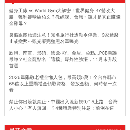
健身工廠 vs World Gym大解密！世界健身-KY營收大
勝，獲利卻輸給柏文？教練課、會籍…誰才是真正賺錢
金雞母？
暑假跟團旅遊注意！知名旅行社遭勒令停業、9家遭廢
止或撤照…觀光署完整黑名單曝光
欣興、南電、景碩、臻鼎-KY、金居、尖點...PCB買誰
最賺？杜金龍點名「這檔」爆炸性強漲，11月末升段
首選
2026重陽敬老禮金懶人包，最高領5萬！全台各縣市
65歲以上重陽禮金領取資格、發放金額、何時領一次
看
禁止你出境就禁止…中國出入境新規9/15上路，台灣
人小心「有去無回」？4種職業特別注意：前例在這