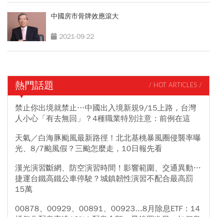
中國房市骨牌效應滾大
2021-09-22
熱門話題
/ HOT ARTICLES /
禁止你出境就禁止…中國出入境新規9/15上路，台灣
人小心「有去無回」？4種職業特別注意：前例在這
天氣／白海豚颱風最新路徑！北北基桃暴風圈侵襲率曝
光、8/7颱風假？三颱怎麼走，10日報先看
漢光演習斷網、防空演習時間！影響範圍、交通異動…
捷運台鐵高鐵公車停駛？城鎮韌性演習不配合最高罰
15萬
00878、00929、00891、00923...8月除息ETF：14