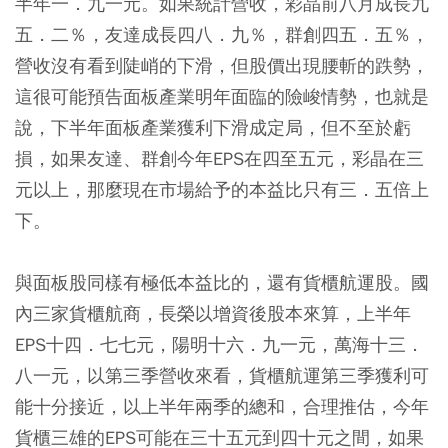
半年一．九一元。如果統計營收，彩晶前八月成長九
五．二％，友達成長四八．九％，群創四五．五％，
營收沒有看到陡峭的下滑，但股價出現腰斬的跌勢，
這很可能預告面板產業明年面臨的險峻情勢，也就是
說，下半年面板產業獲利下滑成定局，但不至於虧
損，如果友達、群創今年EPS在四至五元，彩晶在三
元以上，那麼現在市場給予的本益比只有三．五倍上
下。
與面板股同樣有極低本益比的，還有貨櫃航運股。國
內三家貨櫃航商，長榮以增資後股本來算，上半年
EPS十四．七七元，陽明十六．九一元，萬海十三．
八一元，以第三季營收來看，貨櫃航運第三季獲利可
能十分接近，以上半年兩季的總和，合理推估，今年
貨櫃三雄的EPS可能在三十五元到四十元之間，如果