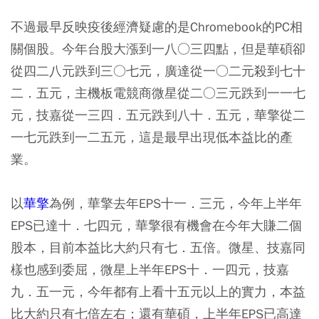
不過最早反映疫後經濟疑慮的是Chromebook的PC相
關個股。今年台股大漲到一八○三四點，但是華碩卻
從四二八元跌到三○七元，廣達從一○二元殺到七十
二．五元，主機板電競商微星從二○三元跌到一一七
元，技嘉從一三四．五元跌到八十．五元，華擎從二
一七元跌到一二五元，這是最早出現低本益比的產
業。
以
華擎
為例，華擎去年EPS十一．三元，今年上半年
EPS已達十．七四元，華擎很有機會在今年大賺二個
股本，目前本益比大約只有七．五倍。微星、技嘉同
樣也感到委屈，微星上半年EPS十．一四元，技嘉
九．五一元，今年都有上看十五元以上的實力，本益
比大約只有七倍左右；還有華碩，上半年EPS已高達