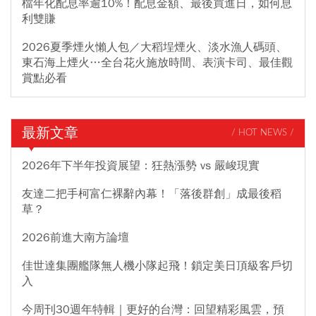
檔年化配息率逾10%！配息金額、最後買進日，如何息
利雙賺
2026夏季煙火懶人包／大稻埕煙火、淡水漁人碼頭、
東石海上煙火…全台花火施放時間、表演卡司、最佳觀
賞點必看
最新文章
/ HOT NEWS /
2026年下半年投資展望：狂熱漲勢 vs 嚴峻現實
友達二把手柯富仁裸辭內幕！「落後群創」成最後稻
草？
2026前進大南方論壇
佳世達集團艦隊無人機小隊起飛！鎖定美日頂級客戶切
入
今周刊30週年特輯｜更好的台灣：回望精彩風雲，預