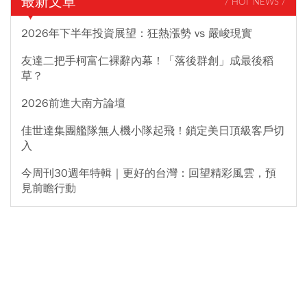
最新文章
/ HOT NEWS /
2026年下半年投資展望：狂熱漲勢 vs 嚴峻現實
友達二把手柯富仁裸辭內幕！「落後群創」成最後稻
草？
2026前進大南方論壇
佳世達集團艦隊無人機小隊起飛！鎖定美日頂級客戶切
入
今周刊30週年特輯｜更好的台灣：回望精彩風雲，預
見前瞻行動