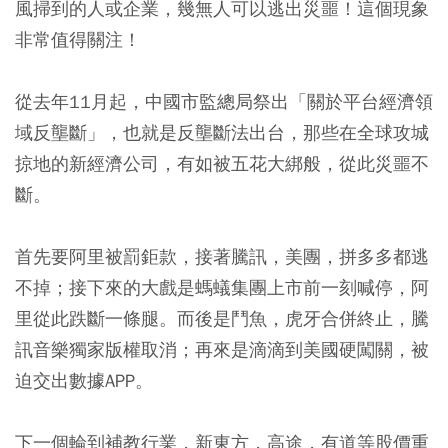
風掃到的人或企業，幾無人可以逃出災噩！這個現象
非常值得關注！
從去年11月起，中國市監總局祭出「關於平台經濟領
域反壟斷」，也就是反壟斷法出台，那些在全球攻城
掠地的新經濟公司，有如被五花大綁般，從此災噩不
斷。
首先要阿里被罰鉅款，接著騰訊，美團，拼多多都逃
不掉；接下來的大戲是螞蟻集團上市前一刻喊停，阿
里從此跌斷一條腿。而後是鬥魚，虎牙合併終止，騰
訊音樂獨家版權取消；再來是滴滴到美國硬闖關，被
迫交出數據APP。
下一個輪到補教行業，新東方，高途，有道等股價重