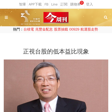
0
熱門：
台積電
兆豐金配息
股票抽籤
00929
航運股走勢
正視台股的低本益比現象