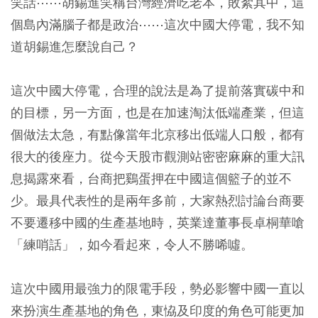
笑話⋯⋯胡錫進笑稱台灣經濟吃老本，敗絮其中，這
個島內滿腦子都是政治⋯⋯這次中國大停電，我不知
道胡錫進怎麼說自己？
這次中國大停電，合理的說法是為了提前落實碳中和
的目標，另一方面，也是在加速淘汰低端產業，但這
個做法太急，有點像當年北京移出低端人口般，都有
很大的後座力。從今天股市觀測站密密麻麻的重大訊
息揭露來看，台商把鷄蛋押在中國這個籃子的並不
少。最具代表性的是兩年多前，大家熱烈討論台商要
不要遷移中國的生產基地時，英業達董事長卓桐華嗆
「練哨話」，如今看起來，令人不勝唏噓。
這次中國用最強力的限電手段，勢必影響中國一直以
來扮演生產基地的角色，東恊及印度的角色可能更加