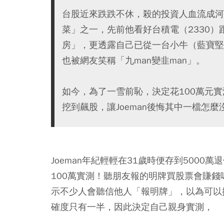
台股近來跌跌不休，殺的投資人血流成河，連
菜」之一，先前他看好台積電（2330
房」，更透露自己已從一台小牛（藍寶堅尼 H
也被網友笑稱「九man變韭man」。
如今，為了一雪前恥，決定花100萬元
挖到飆股，讓Joeman後悔其中一檔怎麼沒有A
Joeman年紀輕輕在31歲時便存到500
100萬實測！聽朋友報的明牌買股票會賺
示不少人會聽信他人「報明牌」，以為可以搭
確度只有一半，因此決定自己親身實測，