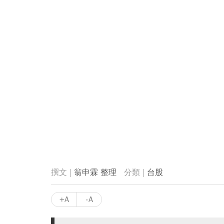
翁申霖 整理
台股
+A
-A