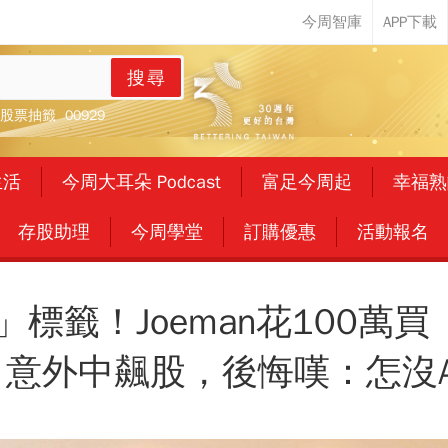
搜尋
股票抽籤
00929
生活
今周大耳朵 Podcast
富足今周起
幸福熟
存股助理
今周學堂
訂購優惠
活動報名
」標籤！Joeman花100萬
意外中飆股，後悔嘆：怎沒All