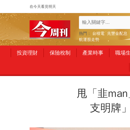
在今天看見明天
熱門：
台積電
兆豐金配息
航運股走勢
投資理財
保險稅制
產業時事
職場
甩「韭man
支明牌」