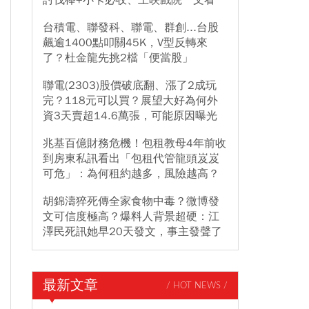
討伐棒+小卡必收、上映戲院一文看
台積電、聯發科、聯電、群創...台股
飆逾1400點叩關45K，V型反轉來
了？杜金龍先挑2檔「便當股」
聯電(2303)股價破底翻、漲了2成玩
完？118元可以買？展望大好為何外
資3天賣超14.6萬張，可能原因曝光
兆基百億財務危機！包租教母4年前收
到房東私訊看出「包租代管龍頭岌岌
可危」：為何租約越多，風險越高？
胡錦濤猝死傳全家食物中毒？微博發
文可信度極高？爆料人背景超硬：江
澤民死訊她早20天發文，事主發聲了
最新文章
/ HOT NEWS /