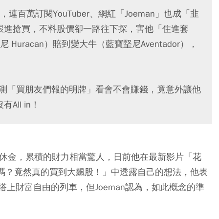
百萬訂閱YouTuber、網紅「Joeman」也成「韭
）跟進搶買，不料股價卻一路往下探，害他「住進套
uracan）賠到變大牛（藍寶堅尼Aventador），
實測「買朋友們報的明牌」看會不會賺錢，竟意外讓他
ll in！
0萬退休金，累積的財力相當驚人，日前他在最新影片「花
錢嗎？竟然真的買到大飆股！」中透露自己的想法，他表
上財富自由的列車，但Joeman認為，如此概念的準