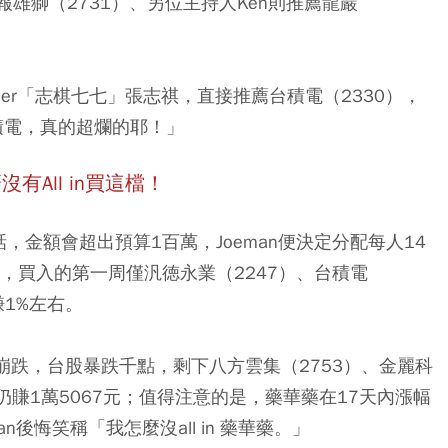
莉報雄獅（2731）、另位主持人Ken則推薦龍巖
ber「志棋七七」張志祺，直接推薦台積電（2330），
台積電，真的超爛的耶！」
有All in買這檔！
金額會超出預算1百萬，Joeman便決定分配每人14
，買入的第一周僅汎徳永業（2247）、台積電
賺1%左右。
崩跌，台股暴跌千點，剩下八方雲集（2753）、金麗科
體仍賺1萬5067元；值得注意的是，藥華藥在17天內漲幅
an後悔笑稱「我怎麼沒all in 藥華藥。」