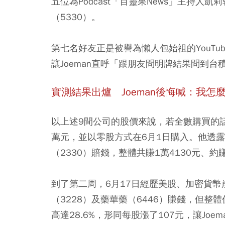
五位為Podcast「百靈果News」主持人凱
（5330）。
第七名好友正是被譽為懶人包始祖的YouTu
讓Joeman直呼「跟朋友問明牌結果問到
實測結果出爐 Joeman後悔喊：我怎麼沒
以上述9間公司的股價來說，若全數購買的話，
萬元，並以零股方式在6月1日購入。他透露
（2330）賠錢，整體共賺1萬4130元、約
到了第二周，6月17日經歷美股、加密貨幣
（3228）及藥華藥（6446）賺錢，但整
高達28.6%，形同每股漲了107元，讓Joem