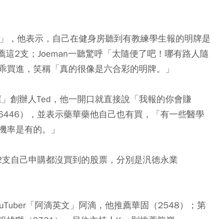
金旋風」，他表示，自己在健身房聽到有教練學生報的明牌是
推薦這2支；Joeman一聽驚呼「太隨便了吧！哪有路人隨
乖買進，笑稱「真的很像是六合彩的明牌。」
賞屋」創辦人Ted，他一開口就直接說「我報的你會賺
6446），並表示藥華藥他自己也有買，「有一些醫學
機率是有的。」
）」則報2支自己申購都沒買到的股票，分別是汎徳永業
Tuber「阿滴英文」阿滴，他推薦華固（2548）；第