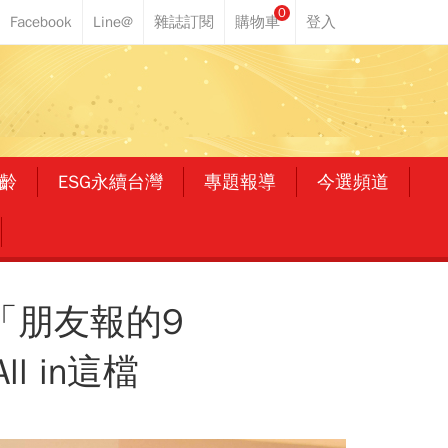
0
齡
ESG永續台灣
專題報導
今選頻道
買「朋友報的9
 in這檔