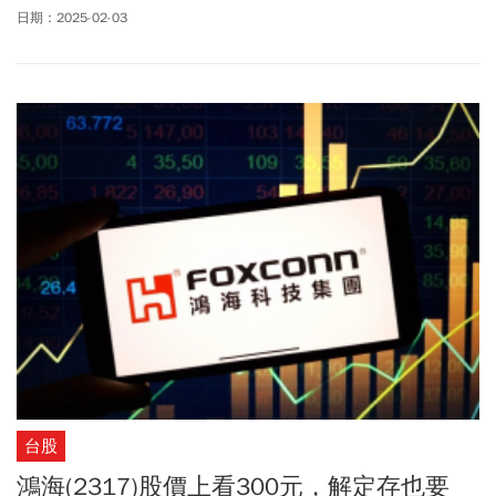
可知，DeepSeek的低成本AI模型確實有影響到高階(高成本)AI需
日期：2025-02-03
求，但重點是其影響的應只是規模較小的AI開發商將延後從輝達
Hopper晶片轉向採用輝達的Blackwell晶片，延後升級周期。
台股
鴻海(2317)股價上看300元，解定存也要