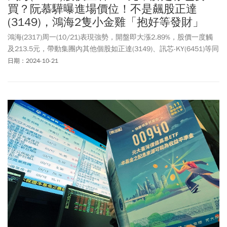
買？阮慕驊曝進場價位！不是飆股正達
(3149)，鴻海2隻小金雞「抱好等發財」
鴻海(2317)周一(10/21)表現強勢，開盤即大漲2.89%，股價一度觸
及213.5元，帶動集團內其他個股如正達(3149)、訊芯-KY(6451)等同
步走高，漲幅更超過9%。究竟漲破200元的鴻海可不可以買呢？財
日期：2024-10-21
經專家阮慕驊近日在《鈔錢部署》節目中，針對鴻海集團的投資價
值進行了深入剖析。