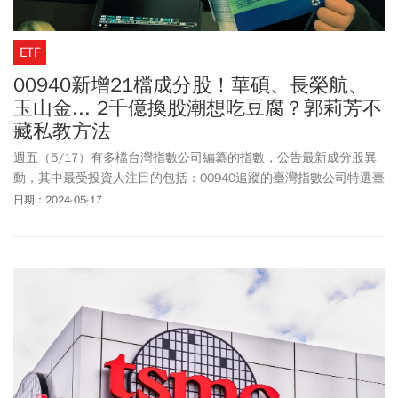
ETF
00940新增21檔成分股！華碩、長榮航、
玉山金... 2千億換股潮想吃豆腐？郭莉芳不
藏私教方法
週五（5/17）有多檔台灣指數公司編纂的指數，公告最新成分股異
動，其中最受投資人注目的包括：00940追蹤的臺灣指數公司特選臺
灣價值高息指數、00896追蹤的臺灣指數公司特選臺灣上市上櫃綠能
日期：2024-05-17
及電動車指數，以及00944追蹤的臺灣指數公司特選臺灣上市上櫃
FactSet臺灣趨勢動能高股息指數。