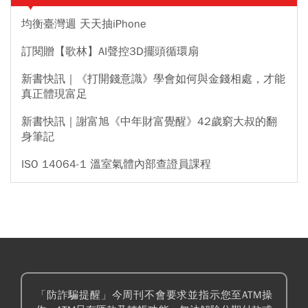
均衡臺灣週 天天抽iPhone
訂閱贈【歌林】AI聲控3D擺頭循環扇
新書快訊｜《打開錢意識》學會如何與金錢相處，才能
真正體現富足
新書快訊｜謝富旭《中年財富覺醒》42歲窮大叔的翻
身筆記
ISO 14064-1 溫室氣體內部查證員課程
「防詐騙提醒」今周刊不會要求並指示您至ATM操