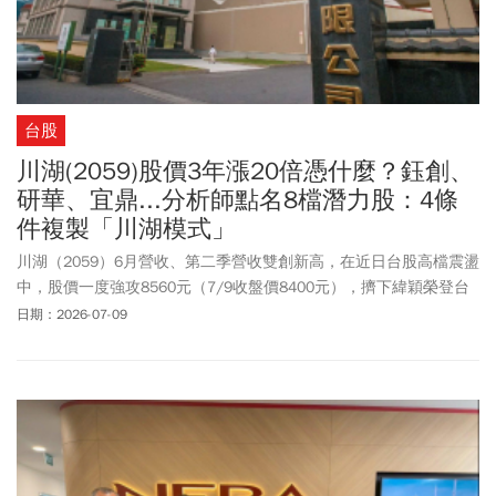
台股
川湖(2059)股價3年漲20倍憑什麼？鈺創、
研華、宜鼎...分析師點名8檔潛力股：4條
件複製「川湖模式」
川湖（2059）6月營收、第二季營收雙創新高，在近日台股高檔震盪
中，股價一度強攻8560元（7/9收盤價8400元），擠下緯穎榮登台
股「股后」寶座。從抽屜滑軌起家，做到全球AI伺服器導軌關鍵供應
日期：2026-07-09
商，川湖股價3年大漲20倍，除了營收成長加持，究竟是哪4大核心
邏輯讓它立於不敗之地？還有哪些股票有機會複製「川湖模式」？
分析師點名鈺創、研華、宜鼎等8檔潛力股，一次講清楚。