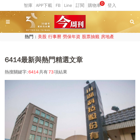
0
熱門：
美股
行事曆
勞保年資
股票抽籤
房地產
6414最新與熱門精選文章
熱搜關鍵字:
6414
共有
73
項結果