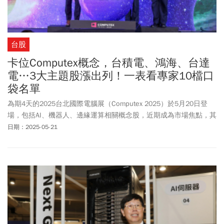
台股
卡位Computex概念，台積電、鴻海、台達
電…3大主題股漲出列！一表看專家10檔口
袋名單
為期4天的2025台北國際電腦展（Computex 2025）於5月20日登
場，包括AI、機器人、邊緣運算相關概念股，近期成為市場焦點，其
中有10檔值得特別留意。
日期：2025-05-21