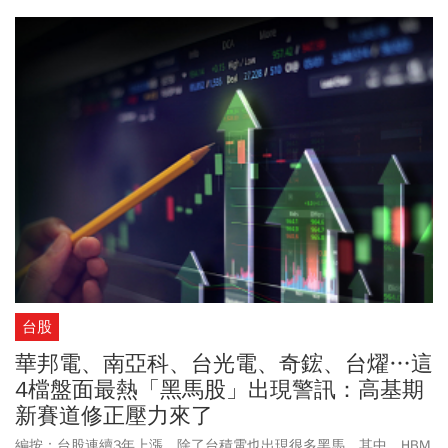
台股
華邦電、南亞科、台光電、奇鋐、台燿…這
4檔盤面最熱「黑馬股」出現警訊：高基期
新賽道修正壓力來了
編按：台股連續3年上漲，除了台積電也出現很多黑馬，其中，HBM