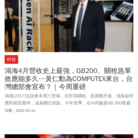
科技
鴻海4月營收史上最強，GB200、關稅急單
效應能多久…黃仁勳為COMPUTEX來台，台
灣總部會宣布？｜今周重磅
鴻海(2317)法說會本周三登場，在對等關稅、貿易戰升溫，鴻海如何
應對經貿變局，成為關注焦點。今年首季，在AI伺服器GB 200發威
下，鴻海繳出最強Q1營收。迎接Q2，不僅有AI熱，還有關稅戰導致
日期：2025-05-12
的急單效應湧現。只是，下半年營運怎麼走？是否隨急單消退，對
等關稅的衝擊開始浮現，仍會是法人關注焦點，輝達執行長預計在
下周COMPUTEX展期發表主題演講，外傳他本周就會提前訪台，並