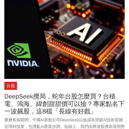
拜訪台積電、宴請供應鏈。而各界關注的輝達台灣總部選址，是否
會在本次COMPUTEX展期出爐，同樣受到矚目。1、鴻海法說會登
場，GB200發威、Q1營收暴衝2、黃仁勳提前訪台，兆元宴將重現台
北3、核三廠2號機退役，在野黨拚修法延長年限
台股
DeepSeek攪局，蛇年台股怎麼買？台積
電、鴻海、緯創甜甜價可以撿？專家點名下
一波飆股，這8檔「長線有好戲」
農曆長假期間，中國AI新創公司DeepSeek以低成本突破AI技術震撼
全球科技業，也攪亂AI產業步調。短線上，我們由輝達股價表現弱勢