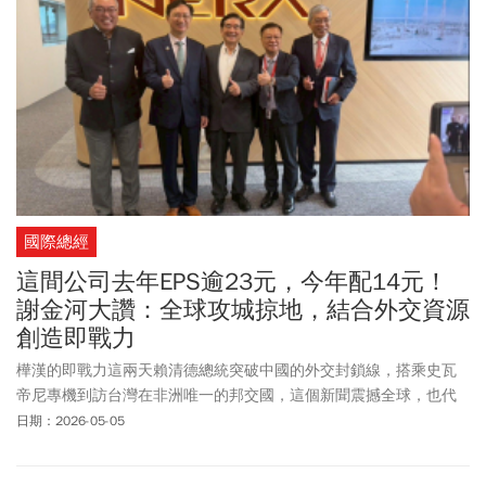
國際總經
這間公司去年EPS逾23元，今年配14元！
謝金河大讚：全球攻城掠地，結合外交資源
創造即戰力
樺漢的即戰力這兩天賴清德總統突破中國的外交封鎖線，搭乘史瓦
帝尼專機到訪台灣在非洲唯一的邦交國，這個新聞震撼全球，也代
表台灣要突破中國窮盡一切力量的打壓封鎖，真的很不容易。
日期：2026-05-05