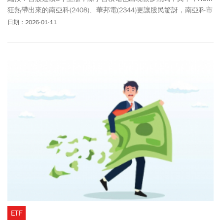
狂熱帶出來的南亞科(2408)、華邦電(2344)更讓股民驚訝，南亞科市
值跑到6414億，對台塑集團尤其是南亞帶來很大助力，華邦電市值
日期：2026-01-11
跑到4086億元，也同樣對華新集團帶來亮光。台股盤面上黑馬股像
是台光電(2383)、南亞科、華邦電、緯穎(6669)、金像電(2368)、奇
鋐(3017)、國精化(4722)、台燿(6274)等等個股，哪些不能碰呢？財
信傳媒董事長謝金河點名，台股進入高基期的新賽局，國精化、台
光電、台燿、奇鋐等4檔年線的正乖離率過高，其中國精化更高達
209%，乖離太大將有修正壓力。
ETF