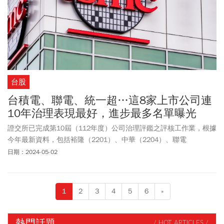
台股
台積電、聯電、統一超…這8家上市公司連
10年治理表現最好，進步最多名單曝光
證交所已完成第10屆（112年度）公司治理評鑑之評核工作業，根據
今年最新資料，包括裕隆（2201）、中華（2204）、聯電
（2303）、台積電（2330）、統一超（2912）、台灣大
日期：2024-05-02
（3045）、遠傳（4904）與信義（9940），這8家上市公司已連續
10年拿下最高榮譽，年年成績都落在最佳前5%級距。
1
2
3
4
5
6
»
熱門話題
/ HOT ARTICLES /