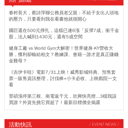
眷村長大，蔡詩萍聊公務員老父親：不給子女出人頭地
的壓力，只要看到我在看書他就很開心
國巨還在500元掙扎，這檔已連6漲「反彈7成」衝千金
股，法人喊到1430元，還有5成空間
健身工廠 vs World Gym大解密！世界健身-KY營收大
勝，獲利卻輸給柏文？教練課、會籍…誰才是真正賺錢
金雞母？
《吉伊卡哇》電影7/31上映！威秀影城特典、預售套
票…販售資訊整理，討伐棒+小卡必收、上映戲院一文
看
景碩漲停第三根、南電返千元，欣興快亮燈...3檔我該
買誰？外資先挑它買超了！最新目標價全揭露
活動快訊
/ EVENT NEWS /