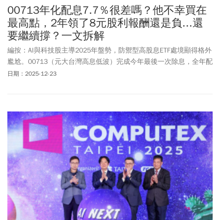
00713年化配息7.7％很差嗎？他不幸買在
最高點，2年領了8元股利報酬還是負...還
要繼續撐？一文拆解
編按：AI與科技股主導2025年盤勢，防禦型高股息ETF處境顯得格外
尷尬。00713（元大台灣高息低波）完成今年最後一次除息，全年配
發 4.06元、年化殖利率約7.7%，乍看之下依然符合高股息期待，但
日期：2025-12-23
股價卻始終未能回到去年高點。當成長股狂飆、主動式ETF持續加碼
科技題材時，00713 的「穩定」反而成了被質疑的原因。00713買
在高點的人是否真的做錯選擇？以及防禦型高股息ETF在現階段市場
中，究竟該被如何看待？以下請看財經部落客要不要來點稀飯套餐
的解析。