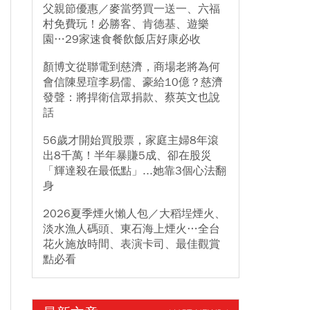
父親節優惠／麥當勞買一送一、六福
村免費玩！必勝客、肯德基、遊樂
園…29家速食餐飲飯店好康必收
顏博文從聯電到慈濟，商場老將為何
會信陳昱瑄李易儒、豪給10億？慈濟
發聲：將捍衛信眾捐款、蔡英文也說
話
56歲才開始買股票，家庭主婦8年滾
出8千萬！半年暴賺5成、卻在股災
「輝達殺在最低點」...她靠3個心法翻
身
2026夏季煙火懶人包／大稻埕煙火、
淡水漁人碼頭、東石海上煙火…全台
花火施放時間、表演卡司、最佳觀賞
點必看