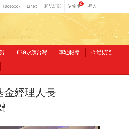
0
齡
ESG永續台灣
專題報導
今選頻道
基金經理人長
鍵