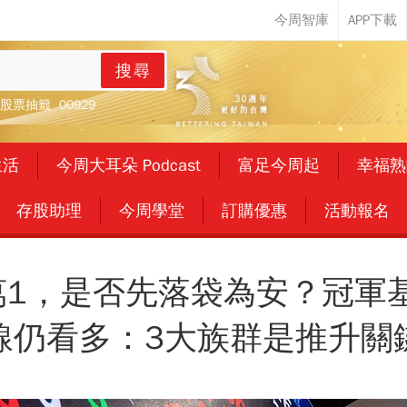
搜尋
股票抽籤
00929
生活
今周大耳朵 Podcast
富足今周起
幸福熟
存股助理
今周學堂
訂購優惠
活動報名
萬1，是否先落袋為安？冠軍
線仍看多：3大族群是推升關