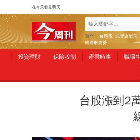
在今天看見明天
熱門：
台積電
兆豐金配息
航運股走勢
投資理財
保險稅制
產業時事
職場
台股漲到2