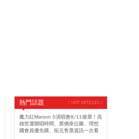
熱門話題
/ HOT ARTICLES /
魔力紅Maroon 5演唱會8/11搶票！高
雄世運開唱時間、票價座位圖、理想
國會員優先購、拓元售票資訊一次看