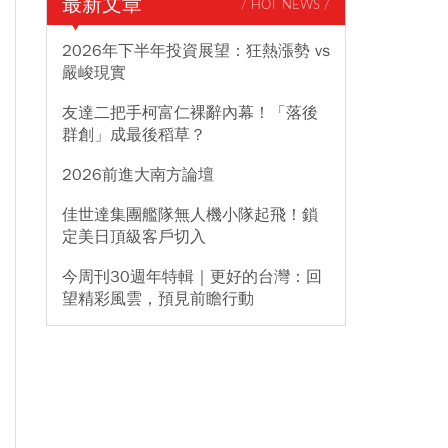
最新文章
/ HOT NEWS /
2026年下半年投資展望：狂熱漲勢 vs
嚴峻現實
友達二把手柯富仁裸辭內幕！「落後
群創」成最後稻草？
2026前進大南方論壇
佳世達集團艦隊無人機小隊起飛！鎖
定美日頂級客戶切入
今周刊30週年特輯｜更好的台灣：回
望精彩風雲，預見前瞻行動