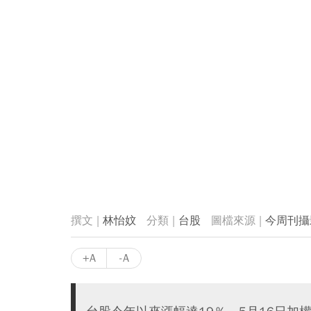
林怡妏
台股
今周刊攝
+A
-A