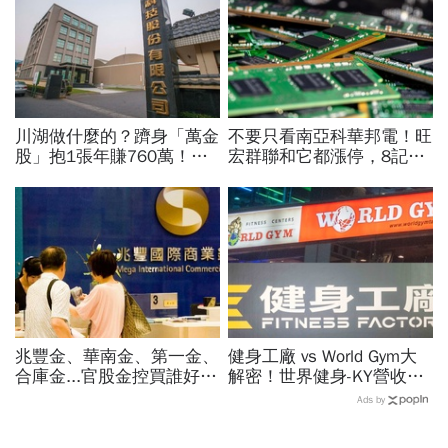
川湖做什麼的？躋身「萬金
不要只看南亞科華邦電！旺
股」抱1張年賺760萬！傳
宏群聯和它都漲停，8記憶
產鐵工廠如何翻身「只有兩
體股各擁啥利多？華邦電法
根鐵憑什麼賣這麼貴」？
說時間就在今天，牛肉大塊
嗎
兆豐金、華南金、第一金、
健身工廠 vs World Gym大
合庫金...官股金控買誰好？
解密！世界健身-KY營收大
達人點名這檔「價差填息雙
勝，獲利卻輸給柏文？教練
Ads by
冠王」，除息日、發息日先
課、會籍…誰才是真正賺錢
看
金雞母？