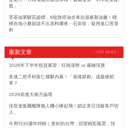
股」
苦茶油苯駢芘超標，8批致癌油全來自源春製油廠！標
榜在地小農卻說不出原料哪來⋯石崇良：疑用進口苦茶
籽
最新文章
/ HOT NEWS /
2026年下半年投資展望：狂熱漲勢 vs 嚴峻現實
友達二把手柯富仁裸辭內幕！「落後群創」成最後稻
草？
2026前進大南方論壇
佳世達集團艦隊無人機小隊起飛！鎖定美日頂級客戶切
入
今周刊30週年特輯｜更好的台灣：回望精彩風雲，預