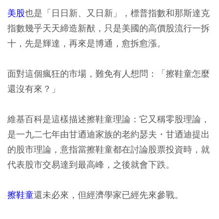
美股
也是「日日新、又日新」，標普指數和那斯達克
指數幾乎天天締造新猷，只是美國的高價股流行一拆
十，先是輝達，再來是博通，愈拆愈漲。
面對這個瘋狂的市場，難免有人想問：「擦鞋童怎麼
還沒有來？」
維基百科是這樣描述擦鞋童理論：它又稱零股理論，
是一九二七年由甘迺迪家族的老約瑟夫・甘迺迪提出
的股市理論，意指當擦鞋童都在討論股票投資時，就
代表股市交易達到最高峰，之後就會下跌。
擦鞋童
還未必來，但經濟學家已經先來參戰。