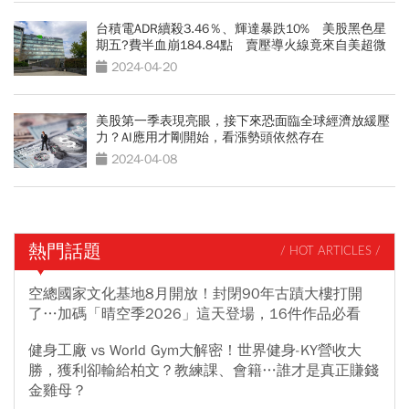
台積電ADR續殺3.46％、輝達暴跌10% 美股黑色星
期五?費半血崩184.84點 賣壓導火線竟來自美超微
2024-04-20
美股第一季表現亮眼，接下來恐面臨全球經濟放緩壓
力？AI應用才剛開始，看漲勢頭依然存在
2024-04-08
熱門話題
/ HOT ARTICLES /
空總國家文化基地8月開放！封閉90年古蹟大樓打開
了…加碼「晴空季2026」這天登場，16件作品必看
健身工廠 vs World Gym大解密！世界健身-KY營收大
勝，獲利卻輸給柏文？教練課、會籍…誰才是真正賺錢
金雞母？