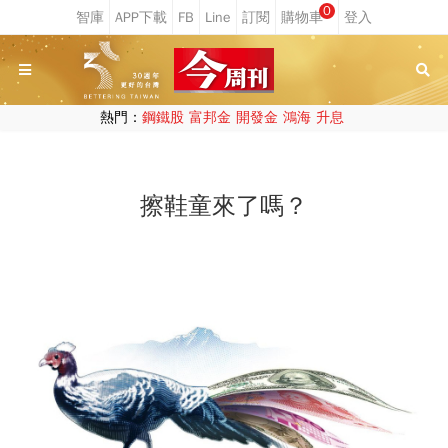
0
熱門：
鋼鐵股
富邦金
開發金
鴻海
升息
擦鞋童來了嗎？