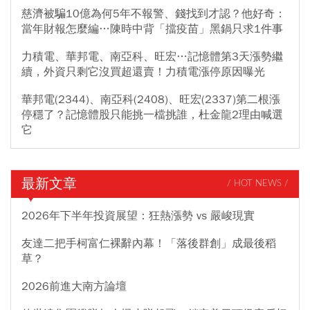
慈濟被騙10億為何5年不報警、錢找到才認？他好奇：
當年財報怎麼編…陳時中背「擋疫苗」黑鍋只求1件事
力積電、華邦電、南亞科、旺宏…記憶體第3天漲勢繼
續，外資只剩它沒買超還賣！力積電漲停原因曝光
華邦電(2344)、南亞科(2408)、旺宏(2337)第二根漲
停穩了？記憶體股只能挑一檔挑誰，杜金龍2理由喊選
它
最新文章
/ HOT NEWS /
2026年下半年投資展望：狂熱漲勢 vs 嚴峻現實
友達二把手柯富仁裸辭內幕！「落後群創」成最後稻
草？
2026前進大南方論壇