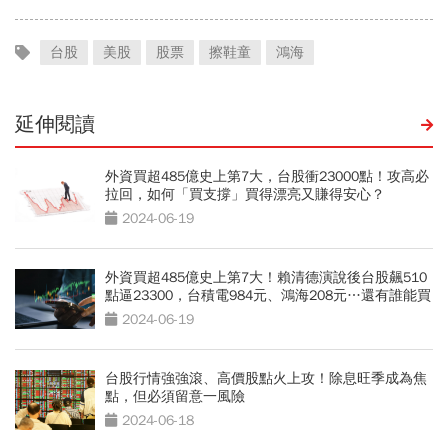
台股
美股
股票
擦鞋童
鴻海
延伸閱讀
外資買超485億史上第7大，台股衝23000點！攻高必
拉回，如何「買支撐」買得漂亮又賺得安心？
2024-06-19
外資買超485億史上第7大！賴清德演說後台股飆510
點逼23300，台積電984元、鴻海208元…還有誰能買
2024-06-19
台股行情強強滾、高價股點火上攻！除息旺季成為焦
點，但必須留意一風險
2024-06-18