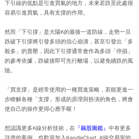
下引線的低點是引進買氣的地方，未來若跌至此處很
容易引進買氣，具有支撐的作用。
然而「下引撐」是大陽K的最後一道防線，走勢一旦
跌破下引撐將引發多頭的信心崩潰，甚至引發出「多
殺多」的賣壓，因此下引撐通常會作為多頭「停損」
的參考依據，跌破後即可先行離場，以避免續跌的風
險。
「買支撐」是經常使用的一種買進策略，若能更進一
步瞭解各種「支撐」形成的原理與扮演的角色，將會
使自己的操作更得心應手喔！
想認識更多K線分析技術，在
『
飆股圖鑑
』
中有更多
詳盡的案例，也歡迎加入KandleChart K線交易室的