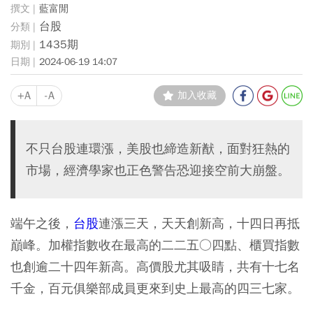
藍富閒
台股
1435期
2024-06-19 14:07
+A
-A
加入收藏
不只台股連環漲，美股也締造新猷，面對狂熱的
市場，經濟學家也正色警告恐迎接空前大崩盤。
端午之後，
台股
連漲三天，天天創新高，十四日再抵
巔峰。加權指數收在最高的二二五○四點、櫃買指數
也創逾二十四年新高。高價股尤其吸睛，共有十七名
千金，百元俱樂部成員更來到史上最高的四三七家。