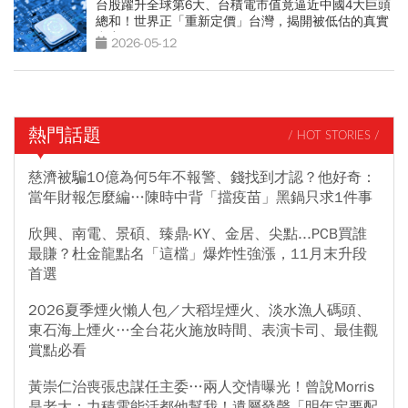
台股躍升全球第6大、台積電市值竟逼近中國4大巨頭
總和！世界正「重新定價」台灣，揭開被低估的真實
實力
2026-05-12
熱門話題
/ HOT STORIES /
慈濟被騙10億為何5年不報警、錢找到才認？他好奇：
當年財報怎麼編…陳時中背「擋疫苗」黑鍋只求1件事
欣興、南電、景碩、臻鼎-KY、金居、尖點...PCB買誰
最賺？杜金龍點名「這檔」爆炸性強漲，11月末升段
首選
2026夏季煙火懶人包／大稻埕煙火、淡水漁人碼頭、
東石海上煙火…全台花火施放時間、表演卡司、最佳觀
賞點必看
黃崇仁治喪張忠謀任主委…兩人交情曝光！曾說Morris
是老大：力積電能活都他幫我！遺屬發聲「明年定要配