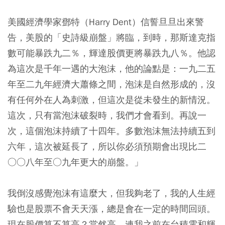
美國經濟學家鄧特（Harry Dent）信誓旦旦出來警
告，美股的「史詩級崩盤」將臨，到時，那斯達克指
數可能暴跌九二％，輝達股價更將暴跌九八％。他認
為這次是千年一遇的大泡沫，他的論點是：一九二五
年至二九年經濟大蕭條之間，泡沫是自然形成的，沒
有任何外在人為刺激，但這次是從未發生的新情況。
這次，只有當泡沫破裂時，我們才會看到。再說一
次，這個泡沫持續了十四年。多數泡沫無法持續五到
六年，這次被延長了，所以你必須預期會出現比二
○○八年至○九年更大的崩盤。」
我倒沒感覺泡沫有這麼大，但我夠老了，我的人生經
驗也是股票不會天天漲，總是會在一定的時間回頭。
現在股價算不算高？當然高，連我之前在台積電和輝