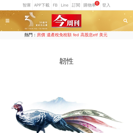
0
熱門：
房價
遺產稅免稅額
fed
高股息etf
美元
韌性