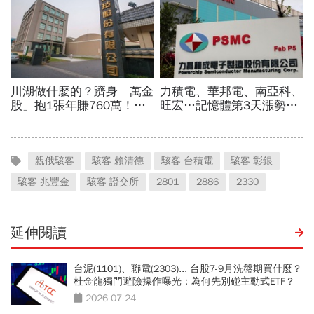
親俄駭客
駭客 賴清德
駭客 台積電
駭客 彰銀
駭客 兆豐金
駭客 證交所
2801
2886
2330
延伸閱讀
台泥(1101)、聯電(2303)... 台股7-9月洗盤期買什麼？
杜金龍獨門避險操作曝光：為何先別碰主動式ETF？
2026-07-24