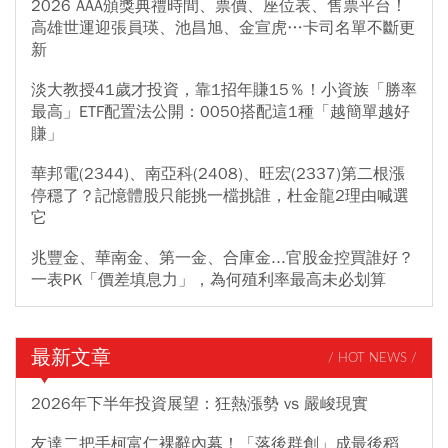
2026 AAA頒獎典禮時間、票價、座位表、售票平台！
高雄世運迎張員瑛、池昌旭、金宣虎…卡司名單不斷更
新
淡大教授41歲才投資，靠1招年賺15％！小資族「勝率
最高」ETF配置法公開：0050搭配這1種「越簡單越好
賺」
華邦電(2344)、南亞科(2408)、旺宏(2337)第二根漲
停穩了？記憶體股只能挑一檔挑誰，杜金龍2理由喊選
它
兆豐金、華南金、第一金、合庫金...官股金控買誰好？
一表PK「價差填息力」，為何殖利率最高未必划算
最新文章
/ HOT NEWS /
2026年下半年投資展望：狂熱漲勢 vs 嚴峻現實
友達二把手柯富仁裸辭內幕！「落後群創」成最後稻