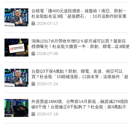
台積電「賺400元波段價差」操盤術！南亞、群創…
杜金龍點名這3檔「超值鑽石」：10月這動作財富重
分配
2026-07-17
鴻海(2317)6月營收年增52％卻月減可以買？最新目
標價曝光！杜金龍大膽賣一半：群創、聯電...這3檔便
當股更有肉
2026-07-06
台股Q3下探4萬點？群創、聯電、友達、南亞可以
買？杜金龍「10檔補漲股」口袋名單：這樣操作「超
好賺的啦」
2026-07-24
外資賣超1890億、台幣探14月新低，融資減276億跌
破6千億！台股修正6千點夠了？杜金龍：探4萬點不
無可能
2026-07-19