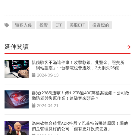
金雞母？
駭客入侵
投資
ETF
美股ETF
投資標的
延伸閱讀
親俄駭客不滿這件事！攻擊彰銀、兆豐金、證交所
「網站癱瘓」…台積電也曾遭殃，3天損失26億
2024-09-13
群光(2385)遭駭！傳1.2TB逾400萬檔案被鎖…公司啟
動防禦與復原作業！這駭客來頭是？
2024-04-21
為何砍掉台積電ADR持股？巴菲特首曝這原因！讚他
們是管理良好的公司「但有更好投資去處」