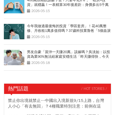
400萬頭期款該砸下去？只要年化6％，「租房+投
資」就穩贏！一表精算30年後差距：身價多出5千萬
2026-05-15
今年我做過最後悔的投資「學區套房」！花40萬整
修、月收租1萬多值得嗎？37歲科技業魯爸「5個血淚
經驗談」
2026-05-15
男友自豪「當沖一天賺20萬」該嫁嗎？吳淡如：以投
資為業90%無法給家庭安穩生活「昨天賺得快，今天
賠更快」
2026-05-18
熱門話題
/ HOT STORIES /
禁止你出境就禁止…中國出入境新規9/15上路，台灣
人小心「有去無回」？4種職業特別注意：前例在這