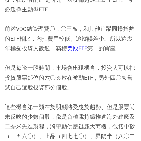
必選擇主動型ETF。
前述VOO總管理費○．○三％，和其他追蹤同樣指數
的ETF相比，內扣費用較低、追蹤誤差小。所以這幾
年極受投資人歡迎，霸榜
美股ETF
第一的寶座。
但是每逢一段時間，市場會出現機會，投資人可以把
投資股票部位的六○％放在被動ETF，另外四○％嘗
試自己選股投資部分個股。
這些機會第一類在於明顯將受惠於趨勢、但是股票尚
未反映的少數個股，像是台積電持續推進海外建廠及
二奈米先進製程，將帶動供應鏈龐大商機，包括中砂
（一五六○）、上品（四七七○）、昇陽半（八○二