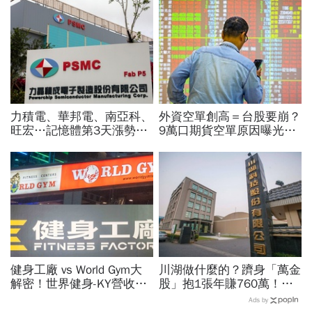
力積電、華邦電、南亞科、
外資空單創高＝台股要崩？
旺宏…記憶體第3天漲勢繼
9萬口期貨空單原因曝光！
續，外資只剩它沒買超還大
華邦電、南亞科...老手喊
賣！力積電漲停原因曝光
「快換9檔AI飆股」賺Q3大
行情
健身工廠 vs World Gym大
川湖做什麼的？躋身「萬金
解密！世界健身-KY營收大
股」抱1張年賺760萬！傳
勝，獲利卻輸給柏文？教練
產鐵工廠如何翻身「只有兩
Ads by
課、會籍…誰才是真正賺錢
根鐵憑什麼賣這麼貴」？