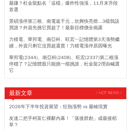
最賺？杜金龍點名「這檔」爆炸性強漲，11月末升段
首選
景碩漲停第三根、南電返千元，欣興快亮燈...3檔我該
買誰？外資先挑它買超了！最新目標價全揭露
力積電、華邦電、南亞科、旺宏…記憶體第3天漲勢繼
續，外資只剩它沒買超還賣！力積電漲停原因曝光
華邦電(2344)、南亞科(2408)、旺宏(2337)第二根漲
停穩了？記憶體股只能挑一檔挑誰，杜金龍2理由喊選
它
最新文章
/ HOT NEWS /
2026年下半年投資展望：狂熱漲勢 vs 嚴峻現實
友達二把手柯富仁裸辭內幕！「落後群創」成最後稻
草？