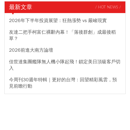
最新文章
/ HOT NEWS /
2026年下半年投資展望：狂熱漲勢 vs 嚴峻現實
友達二把手柯富仁裸辭內幕！「落後群創」成最後稻
草？
2026前進大南方論壇
佳世達集團艦隊無人機小隊起飛！鎖定美日頂級客戶切
入
今周刊30週年特輯｜更好的台灣：回望精彩風雲，預
見前瞻行動