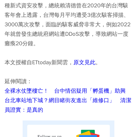
種新式資安攻擊，總統賴清德曾在2020年的台灣駭
客年會上透露，台灣每月平均遭受3億次駭客掃描、
3000萬次攻擊，面臨的駭客威脅非常大，例如2022
年就曾發生總統府網站遭DDoS攻擊，導致網站一度
癱瘓20分鐘。
本文授權自ETtoday新聞雲，
原文見此
。
延伸閱讀：
全裸水仗墜樓亡！ 台中情侶疑用「孵蛋機」助興
台北車站地下城？網目睹街友進出「維修口」 清潔
員證實：是真的