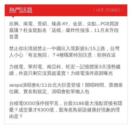
熱門話題
/ HOT STORIES /
欣興、南電、景碩、臻鼎-KY、金居、尖點...PCB買誰
最賺？杜金龍點名「這檔」爆炸性強漲，11月末升段
首選
禁止你出境就禁止…中國出入境新規9/15上路，台灣
人小心「有去無回」？4種職業特別注意：前例在這
力積電、華邦電、南亞科、旺宏…記憶體第3天漲勢繼
續，外資只剩它沒買超還賣！力積電漲停原因曝光
aespa演唱會8/11台北大巨蛋登場！開唱時間、票價座
位圖、實名制規定、演唱會歌單懶人包
台積電0050漲停很罕見，台股3186最大漲點背後有隱
憂？成交量才8300億，股海老鳥卻說健康好現象的理
由是？