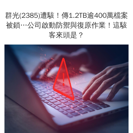
群光(2385)遭駭！傳1.2TB逾400萬檔案
被鎖…公司啟動防禦與復原作業！這駭
客來頭是？