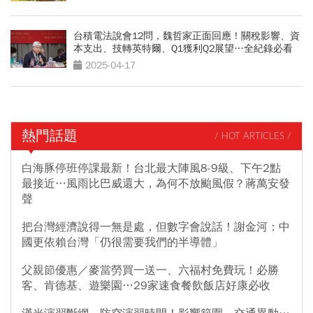
台積電法說會12問，魏哲家正面回應！關稅影響、資
本支出、技轉英特爾、Q1獲利Q2展望…全紀錄必看
2025-04-17
熱門話題
/ HOT ARTICLES /
白海豚停班停課最新！台北最大陣風8-9級、下午2點
最接近…風雨比巴威還大，為何不放颱風假？蔣萬安發
聲
把台灣經濟說得一無是處，但數字會說話！謝金河：中
國更依賴台灣「仍很需要我們的半導體」
父親節優惠／麥當勞買一送一、六福村免費玩！必勝
客、肯德基、遊樂園…29家速食餐飲飯店好康必收