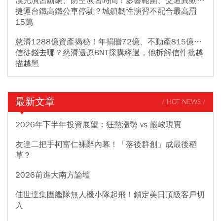
漢光演習斷網、防空演習時間！影響範圍、交通異動…
捷運台鐵高鐵公車停駛？城鎮韌性演習不配合最高罰
15萬
慈濟1288億資產揭秘！年捐贈72億、不動產815億…
信徒錢去哪？慈濟還原BNT採購經過，他拆解信件批越
描越黑
最新文章
/ HOT NEWS /
2026年下半年投資展望：狂熱漲勢 vs 嚴峻現實
友達二把手柯富仁裸辭內幕！「落後群創」成最後稻
草？
2026前進大南方論壇
佳世達集團艦隊無人機小隊起飛！鎖定美日頂級客戶切
入