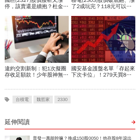
台積電
魏哲家
2330
延伸閱讀
普發一萬能幹嘛？換成150股0050！他存股8年滾出