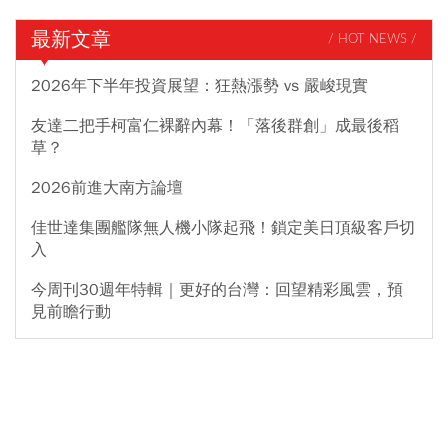
最新文章
/ HOT NEWS /
2026年下半年投資展望：狂熱漲勢 vs 嚴峻現實
友達二把手柯富仁裸辭內幕！「落後群創」成最後稻
草？
2026前進大南方論壇
佳世達集團艦隊無人機小隊起飛！鎖定美日頂級客戶切
入
今周刊30週年特輯｜更好的台灣：回望精彩風雲，預
見前瞻行動