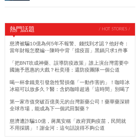
熱門話題
/ HOT STORIES /
慈濟被騙10億為何5年不報警、錢找到才認？他好奇：
當年財報怎麼編…陳時中背「擋疫苗」黑鍋只求1件事
「把BNT吹成神藥、誤導防疫政策」誰上演台灣需要中
國施予恩惠的大戲？杜奕瑾：還防疫團隊一個公道
喝一杯拿鐵竟引發急性腎損傷「一動作害的」！咖啡冰
冰箱可以放多久？醫：含奶咖啡超過「這時間」別喝了
第一家市值突破百億美元的台灣新藥公司！藥華藥深耕
全球市場，能成為下一個武田製藥？
慈濟遭詐騙10億，蔣萬安稱「政府買夠疫苗，民間就
不用採購」！謝金河：這句話說得不夠公道