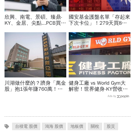
欣興、南電、景碩、臻鼎-
國安基金護盤名單「存起來
KY、金居、尖點...PCB買誰
下次卡位」！279天買8檔
最賺？杜金龍點名「這檔」
翻倍賺百億：鴻海、台達
11月末升段首選，V轉反彈
電...唯一金融股是它
最快
川湖做什麼的？躋身「萬金
健身工廠 vs World Gym大
股」抱1張年賺760萬！傳
解密！世界健身-KY營收大
產鐵工廠如何翻身「只有兩
勝，獲利卻輸給柏文？教練
Ads by
根鐵憑什麼賣這麼貴」？
課、會籍…誰才是真正賺錢
金雞母？
台積電 股價
鴻海 股價
地板價
關稅
股災