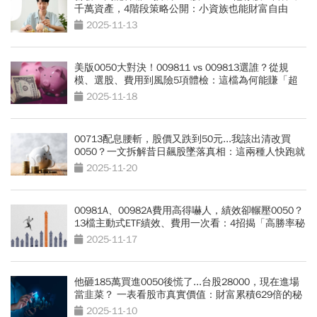
千萬資產，4階段策略公開：小資族也能財富自由
2025-11-13
美版0050大對決！009811 vs 009813選誰？從規
模、選股、費用到風險5項體檢：這檔為何能賺「超
額報酬」
2025-11-18
00713配息腰斬，股價又跌到50元...我該出清改買
0050？一文拆解昔日飆股墜落真相：這兩種人快跑就
對了
2025-11-20
00981A、00982A費用高得嚇人，績效卻輾壓0050？
13檔主動式ETF績效、費用一次看：4招揭「高勝率秘
密」
2025-11-17
他砸185萬買進0050後慌了...台股28000，現在進場
當韭菜？ 一表看股市真實價值：財富累積629倍的秘
密
2025-11-10