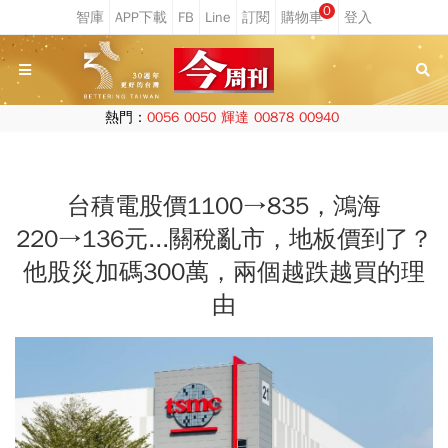
0
熱門：
0056
0050
輝達
00878
00940
台積電股價1100→835，鴻海
220→136元...關稅亂市，地板價到了？
他股災加碼300萬，兩個越跌越買的理
由