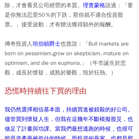
除，才會看見公司經營的本質
。
理查蒙格
說過：「要
是你無法忍受50％的下跌，那你就不適合投資股
票。」接受波動，才有辦法獲得額外的報酬。
傳奇投資人
坦伯頓爵士
也曾說：「Bull markets are
born on pessimism,grow on skepticism, mature on
optimism, and die on euphoria.」（牛市誕生於悲
觀，成長於懷疑，成熟於樂觀，毀於狂熱。）
恐慌時持續往下買的理由
我仍然選擇相信基本面，持續買進被錯殺的好公司。
儘管買到懷疑人生，但我在這幾年不斷模擬股災，也
做足了計畫與功課。當我們最想逃跑的時候，也很可
能是資產最被低估的時候。而投資的贏家，也都是那