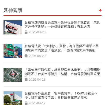
延伸閱讀
台積電加碼投資美國就不受關稅影響？魏哲家「未見
客戶任何改變」…外媒曝背後真相：有點天真
2025-04-20
台積電法說「5大利多」齊發，為何股價不埋單？蔡
明彰揭本周聚焦「這類股」…點名3檔黑馬準備衝
2025-04-20
「當你無可取代時，就會變得無比重要」，川普關稅
撼動不了台美半導體共生結構，台積電股價將重返榮
耀
2025-04-18
台積電海外生產貴「客戶也買單」！CoWoS雜音不
少，魏哲家直接了當：會持續擴充滿足需求
2025-04-17