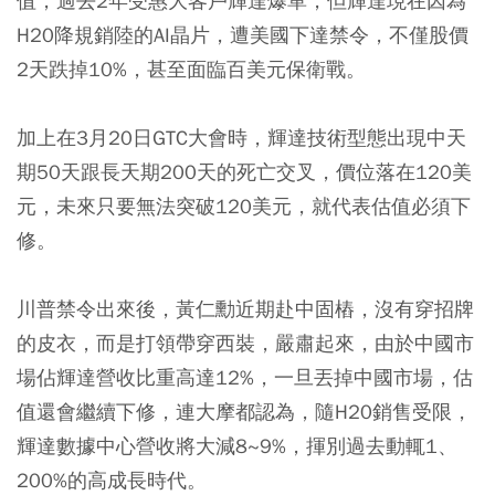
值，過去2年受惠大客戶輝達爆單，但輝達現在因為
H20降規銷陸的AI晶片，遭美國下達禁令，不僅股價
2天跌掉10%，甚至面臨百美元保衛戰。
加上在3月20日GTC大會時，輝達技術型態出現中天
期50天跟長天期200天的死亡交叉，價位落在120美
元，未來只要無法突破120美元，就代表估值必須下
修。
川普禁令出來後，黃仁勳近期赴中固樁，沒有穿招牌
的皮衣，而是打領帶穿西裝，嚴肅起來，由於中國市
場佔輝達營收比重高達12%，一旦丟掉中國市場，估
值還會繼續下修，連大摩都認為，隨H20銷售受限，
輝達數據中心營收將大減8~9%，揮別過去動輒1、
200%的高成長時代。