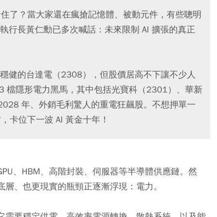
」卡住了？當大家還在瘋搶記憶體、被動元件，有些聰明
行長黃仁勳已多次喊話：未來限制 AI 擴張的真正
穩健的台達電（2308），但股價居高不下讓不少人
3 檔隱形電力黑馬，其中包括光寶科（2301）、華新
2028 年、外銷毛利驚人的重電狂飆股。不想押單一
，卡位下一波 AI 黃金十年！
GPU
、
HBM
、高階封裝、伺服器等半導體供應鏈。然
更底層、也更現實的瓶頸正逐漸浮現：電力。
。它需要穩定供電、高效率電源轉換、散熱系統，以及能