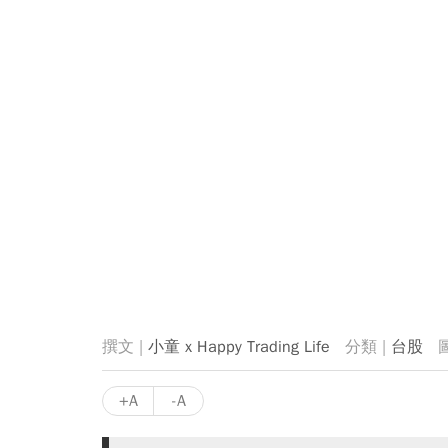
小童 x Happy Trading Life
台股
+A
-A