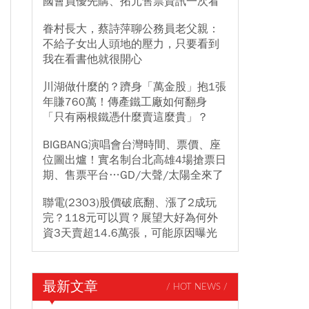
國會員優先購、拓元售票資訊一次看
眷村長大，蔡詩萍聊公務員老父親：
不給子女出人頭地的壓力，只要看到
我在看書他就很開心
川湖做什麼的？躋身「萬金股」抱1張
年賺760萬！傳產鐵工廠如何翻身
「只有兩根鐵憑什麼賣這麼貴」？
BIGBANG演唱會台灣時間、票價、座
位圖出爐！實名制台北高雄4場搶票日
期、售票平台…GD/大聲/太陽全來了
聯電(2303)股價破底翻、漲了2成玩
完？118元可以買？展望大好為何外
資3天賣超14.6萬張，可能原因曝光
最新文章
/ HOT NEWS /