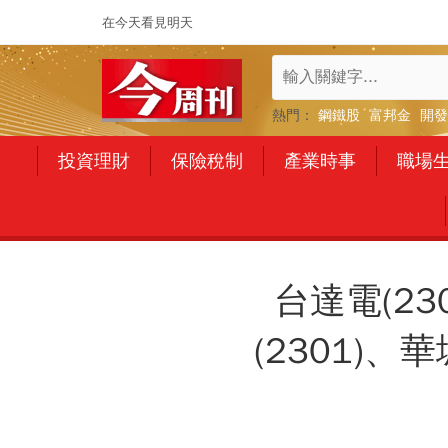
在今天看見明天
熱門：
鋼鐵股
富邦金
開發
投資理財
保險稅制
產業時事
職場
台達電(23
(2301)、