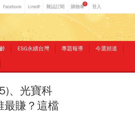
0
齡
ESG永續台灣
專題報導
今選頻道
05)、光寶科
馬買誰最賺？這檔