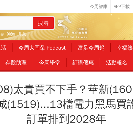
搜尋
金
鴻海
升息
生活
今周大耳朵 Podcast
富足今周起
幸福熟
存股助理
今周學堂
訂購優惠
活動報名
08)太貴買不下手？華新(16
華城(1519)...13檔電力黑
訂單排到2028年