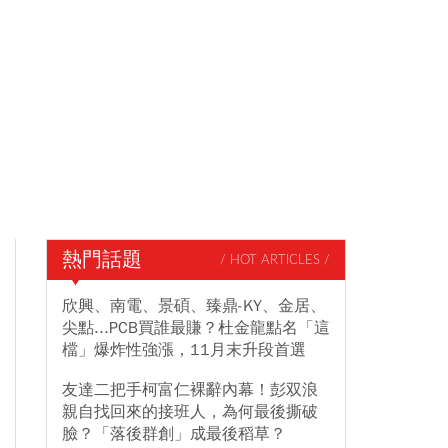
熱門話題
/ HOT ARTICLES /
欣興、南電、景碩、臻鼎-KY、金居、
尖點...PCB買誰最賺？杜金龍點名「這
檔」爆炸性強漲，11月末升段首選
友達二把手柯富仁裸辭內幕！彭双浪
親自找回來的接班人，為何最後撕破
臉？「落後群創」成最後稻草？