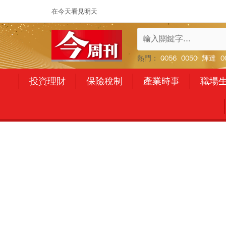
在今天看見明天
熱門：
0056
0050
輝達
0
投資理財
保險稅制
產業時事
職場