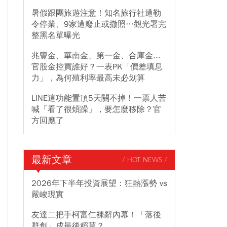
暑假跟團旅遊注意！知名旅行社遭勒
令停業、9家遭廢止或撤照…觀光署完
整黑名單曝光
兆豐金、華南金、第一金、合庫金...
官股金控買誰好？一表PK「價差填息
力」，為何殖利率最高未必划算
LINE這功能置頂5天關不掉！一票人苦
喊「看了很煩躁」，要怎麼移除？官
方回應了
最新文章
/ HOT NEWS /
2026年下半年投資展望：狂熱漲勢 vs
嚴峻現實
友達二把手柯富仁裸辭內幕！「落後
群創」成最後稻草？