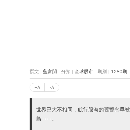
藍富閒
全球股市
1280期
+A
-A
世界已大不相同，航行股海的舊觀念早被
島⋯⋯。