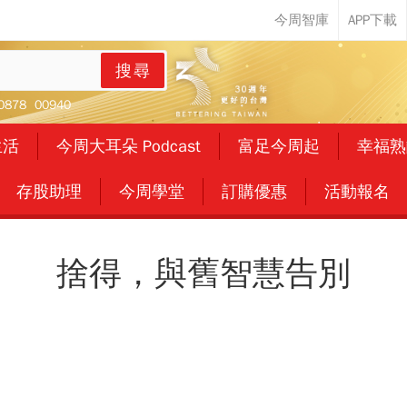
搜尋
0878
00940
生活
今周大耳朵 Podcast
富足今周起
幸福熟
存股助理
今周學堂
訂購優惠
活動報名
捨得，與舊智慧告別