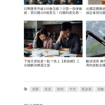
日幣匯率升破155會怎樣？川普一張便條
出國花費難
紙：買日圓100億美元！日圓利差交易平
搞定食宿玩
倉潮為何恐拖垮科技股｜全球瞭望
PR
下個月房租差一點？快上【易借網】三
斷頭清算 兩
分鐘解決燃眉之急
周內差點全爆
慘賠啟示
長榮
投資
疫情
牛市
配息股
指數