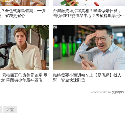
抓？全包式海島假期，一價
台灣融資維持率真相？韓國做錯什麼，
樂，省錢更省心！
讓槓桿ETF變風暴中心？去槓桿風暴完全
拆解
PR
年累積四五○億美元資產 兩
臨時需要小額週轉？上【易借網】找人
倉 華爾街少年股神四倍速
幫！資金快速到位
Recommended by
大盤