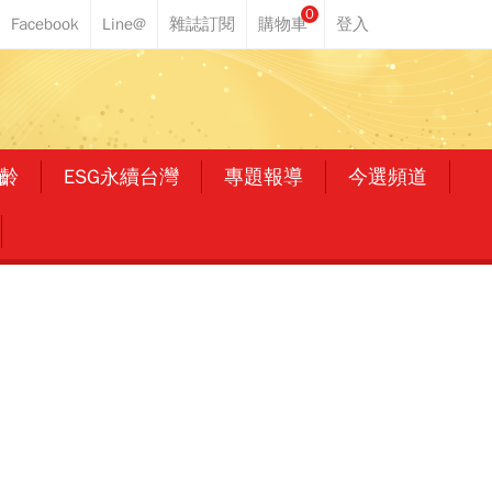
0
齡
ESG永續台灣
專題報導
今選頻道