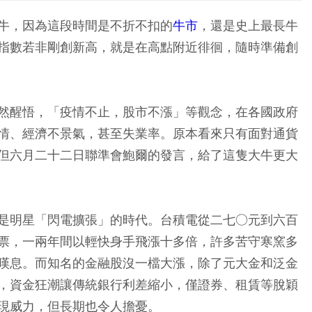
牛，因為這段時間是不折不扣的
牛市
，還是史上最長牛
指數若非剛創新高，就是在高點附近徘徊，隨時準備創
然醒悟，「疫情不止，股市不漲」等觀念，在各國政府
情、經濟不景氣，甚至失業率。原本看來只有面對通貨
但六月二十二日聯準會鮑爾的發言，給了這隻大牛更大
是明星「閃電擴張」的時代。台積電從二七○元到六百
票，一兩年間以輕快身手飛漲十多倍，許多苦守寒窯多
嘆息。而知名的金融股沒一檔大漲，除了元大金和泛金
，資金狂潮讓傳統銀行利差縮小，僅證券、租賃等脫穎
現威力，但長期也令人擔憂。