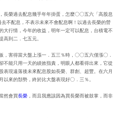
，長榮過去配息幾乎年年掛蛋，怎麼○○五六「高股息
，過去不配息，不表示未來不會配息啊！以過去長榮的營
的大行情，今年的收益，明年一定可以配息，台積電不
提高到二．七五元。
板，害得當大盤上漲一．五三％時，○○五六僅漲○．
卻不能只用一天的績效指責，明眼人都看得出來，它從
股表現遠落後未來配息股如長榮、群創、超豐。在六月
月以來的頹勢，終於比大盤表現好○．三％。
當然會買
長榮
，而且我應該因為買長榮而被鼓掌，而非