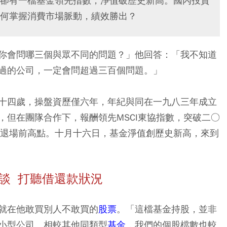
卻有一檔基金領先指數，淨值破歷史新高。國內投資
何掌握消費市場脈動，績效勝出？
你會問哪三個與眾不同的問題？」他回答：「我不知道
過的公司，一定會問超過三百個問題。」
十四歲，操盤資歷僅六年，年紀與同在一九八三年成立
，但在團隊合作下，報酬領先MSCI東協指數，突破二○
）退場前高點。十月十六日，基金淨值創歷史新高，來到
談 打聽借還款狀況
就在他敢買別人不敢買的
股票
。「這檔基金持股，並非
小型公司。相較其他同類型
基金
，我們的個股檔數也較