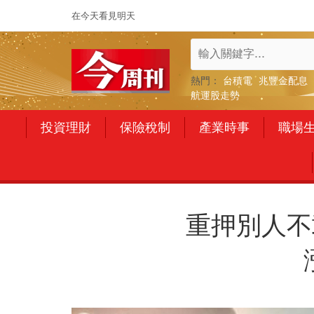
在今天看見明天
熱門：
台積電
兆豐金配息
航運股走勢
投資理財
保險稅制
產業時事
職場
重押別人不