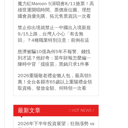
魔力紅Maroon 5演唱會8/11搶票！高
雄世運開唱時間、票價座位圖、理想
國會員優先購、拓元售票資訊一次看
禁止你出境就禁止…中國出入境新規
9/15上路，台灣人小心「有去無
回」？4種職業特別注意：前例在這
慈濟被騙10億為何5年不報警、錢找
到才認？他好奇：當年財報怎麼編…
陳時中背「擋疫苗」黑鍋只求1件事
2026重陽敬老禮金懶人包，最高領5
萬！全台各縣市65歲以上重陽禮金領
取資格、發放金額、何時領一次看
最新文章
/ HOT NEWS /
2026年下半年投資展望：狂熱漲勢 vs