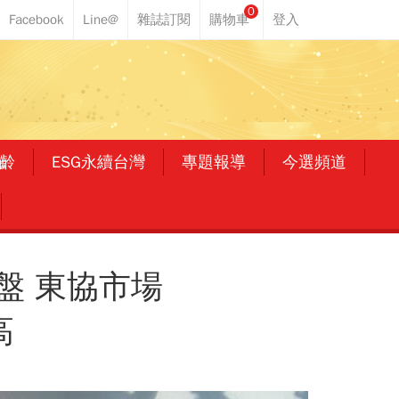
0
齡
ESG永續台灣
專題報導
今選頻道
盤 東協市場
高