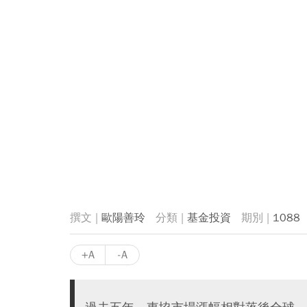
歐陽善玲
基金投資
1088
+A
-A