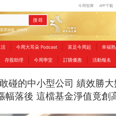
搜尋
股票抽籤
00929
生活
今周大耳朵 Podcast
富足今周起
幸福熟
存股助理
今周學堂
訂購優惠
活動報名
敢碰的中小型公司 績效勝大
漲幅落後 這檔基金淨值竟創