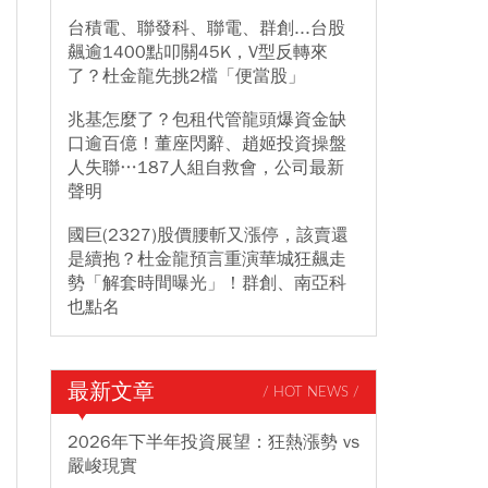
台積電、聯發科、聯電、群創...台股
飆逾1400點叩關45K，V型反轉來
了？杜金龍先挑2檔「便當股」
兆基怎麼了？包租代管龍頭爆資金缺
口逾百億！董座閃辭、趙姬投資操盤
人失聯…187人組自救會，公司最新
聲明
國巨(2327)股價腰斬又漲停，該賣還
是續抱？杜金龍預言重演華城狂飆走
勢「解套時間曝光」！群創、南亞科
也點名
最新文章
/ HOT NEWS /
2026年下半年投資展望：狂熱漲勢 vs
嚴峻現實