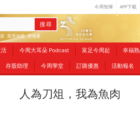
搜尋
資
股票抽籤
房地產
生活
今周大耳朵 Podcast
富足今周起
幸福熟
存股助理
今周學堂
訂購優惠
活動報名
人為刀俎，我為魚肉