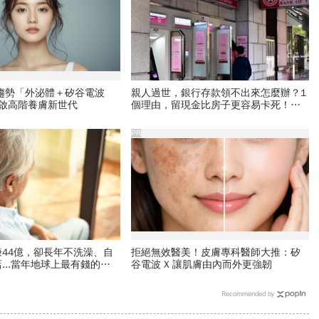
新趨勢「外泌體＋矽谷電波
親人過世，銀行存款領不出來怎麼辦？1
開啟高階養膚新世代
個理由，留現金比房子更容易卡死！遺
產繼承3大重點一次看
PR
44億，卻長年不洗澡、自
拒絕無效醫美！皮膚專科醫師大推：矽
...當年地球上最有錢的
谷電波 X 讓肌膚由內而外更強韌
年活成一場悲劇？
Recommended by