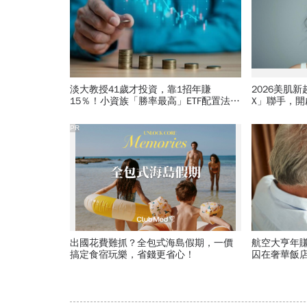
淡大教授41歲才投資，靠1招年賺
2026美肌
15％！小資族「勝率最高」ETF配置法公
X」聯手，
開：0050搭配這1種「越簡單越好賺」
PR
出國花費難抓？全包式海島假期，一價
航空大亨年賺
搞定食宿玩樂，省錢更省心！
囚在奢華飯店
人，為何晚