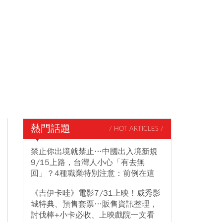
熱門話題
/ HOT ARTICLES /
禁止你出境就禁止…中國出入境新規
9/15上路，台灣人小心「有去無
回」？4種職業特別注意：前例在這
《吉伊卡哇》電影7/31上映！威秀影
城特典、預售套票…販售資訊整理，
討伐棒+小卡必收、上映戲院一文看