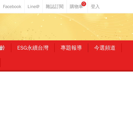
0
齡
ESG永續台灣
專題報導
今選頻道