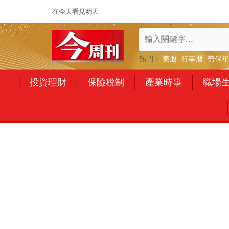
在今天看見明天
熱門：
美股
行事曆
勞保年
投資理財
保險稅制
產業時事
職場