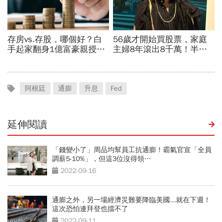
阿根廷
通膨
升息
Fed
延伸閱讀
「錢變小了」周品均幫員工抗通膨！霸氣官宣「全員
調薪5-10%」，但這3位沒得領…
2022-09-16
通膨之外，另一場經濟災難要降臨美國...就在下週！
這次恐怕連拜登也擋不了
2022-09-11