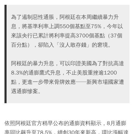
為了遏制惡性通脹，阿根廷在本周繼續暴力升
息，將基準利率上調550個基點至75%，今年以
來該央行已累計將利率提高3700個基點（37個
百分點），卻陷入「沒人敢存錢」的窘境。
阿根廷的暴力升息，可以印證美國為了對抗高達
8.3%的通膨鷹式升息，不止美股重挫逾1200
點，更進一步帶來骨牌效應──新興市場國家遭
遇通膨慘案。
依照阿根廷官方稍早公布的通膨資料顯示，8月通膨
率同比飆升至78.5%，續創30年來新高，環比漲幅達