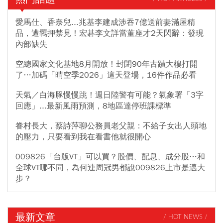
愛馬仕、香奈兒...兆基李建成涉吞7億送前妻滿屋精
品，遭羈押禁見！宏碁李文詳當董座才2天閃辭：發現
內部缺失
空總國家文化基地8月開放！封閉90年古蹟大樓打開
了…加碼「晴空季2026」這天登場，16件作品必看
天氣／白海豚慢慢跳！週日陸警有可能？氣象署「3字
回應」...最新風雨預測，8地區達停班課標準
眷村長大，蔡詩萍聊公務員老父親：不給子女出人頭地
的壓力，只要看到我在看書他就很開心
009826「台版VT」可以買？股價、配息、成分股…和
全球VT哪不同，為何連周冠男都說009826上市是邁大
步？
最新文章
/ HOT NEWS /