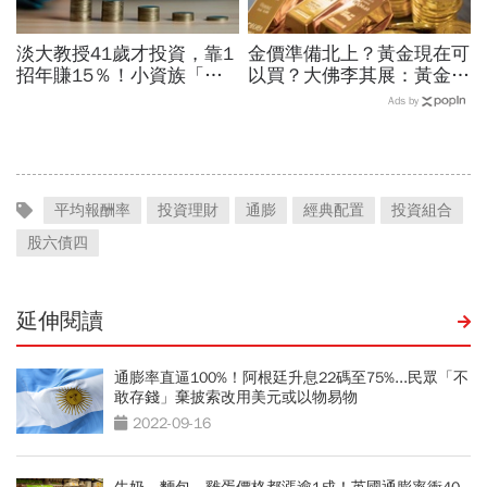
淡大教授41歲才投資，靠1
金價準備北上？黃金現在可
招年賺15％！小資族「勝
以買？大佛李其展：黃金價
率最高」ETF配置法公開：
格摸到4300美元是好事！
Ads by
0050搭配這1種「越簡單越
瑞銀3理由喊5000美元不遠
好賺」
了
平均報酬率
投資理財
通膨
經典配置
投資組合
股六債四
延伸閱讀
通膨率直逼100%！阿根廷升息22碼至75%...民眾「不
敢存錢」棄披索改用美元或以物易物
2022-09-16