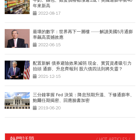
牛奶、麵包、雞蛋價格都漲逾1成！英國通膨率衝40
年來新高
2022-08-17
最壞的數字：世界再下一層樓 ——解讀美國5月通膨
率飆高震撼效應
2022-06-15
配置新解 債券避險效果減弱 現金、實質資產吸引力
抬頭 通膨、升息齊報到 股六債四法則將失靈？
2021-12-15
三分鐘掌握 Fed 決策：降息預期升溫、下修通膨率、
鮑爾任期揭密、回應臉書加密
2019-06-20
熱門話題
/ HOT ARTICLES /