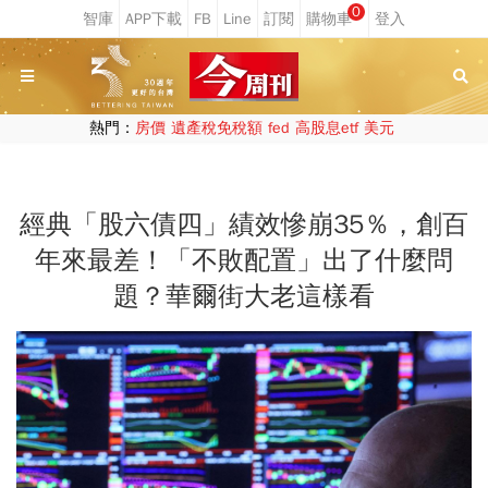
0
熱門：
房價
遺產稅免稅額
fed
高股息etf
美元
經典「股六債四」績效慘崩35％，創百
年來最差！「不敗配置」出了什麼問
題？華爾街大老這樣看