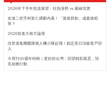
2026年下半年投資展望：狂熱漲勢 vs 嚴峻現實
友達二把手柯富仁裸辭內幕！「落後群創」成最後稻
草？
2026前進大南方論壇
佳世達集團艦隊無人機小隊起飛！鎖定美日頂級客戶切
入
今周刊30週年特輯｜更好的台灣：回望精彩風雲，預
見前瞻行動