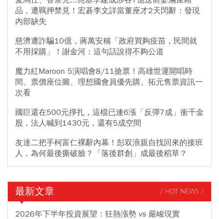
愛馬仕、香奈兒...兆基李建成涉吞7億送前妻滿屋精
品，遭羈押禁見！宏碁李文詳當董座才2天閃辭：發現
內部缺失
慈濟遭詐騙10億，蔣萬安稱「政府買夠疫苗，民間就
不用採購」！謝金河：這句話說得不夠公道
魔力紅Maroon 5演唱會8/11搶票！高雄世運開唱時
間、票價座位圖、理想國會員優先購、拓元售票資訊一
次看
國巨還在500元掙扎，這檔已連6漲「反彈7成」衝千金
股，法人喊到1430元，還有5成空間
友達二把手柯富仁裸辭內幕！彭双浪親自找回來的接班
人，為何最後撕破臉？「落後群創」成最後稻草？
最新文章
/ HOT NEWS /
2026年下半年投資展望：狂熱漲勢 vs 嚴峻現實