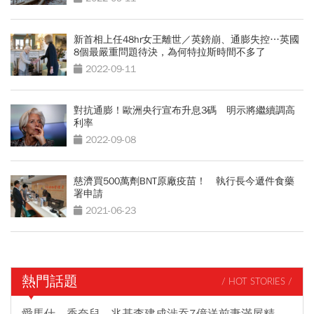
新首相上任48hr女王離世／英鎊崩、通膨失控…英國
8個最嚴重問題待決，為何特拉斯時間不多了
2022-09-11
對抗通膨！歐洲央行宣布升息3碼 明示將繼續調高
利率
2022-09-08
慈濟買500萬劑BNT原廠疫苗！ 執行長今遞件食藥
署申請
2021-06-23
熱門話題
/ HOT STORIES /