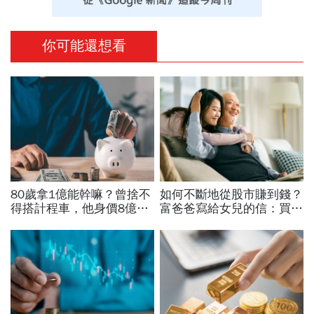
你可能還想看
80歲拿1億能幹嘛？曾捨不
如何不斷地從股市賺到錢？
得搭計程車，他身價8億後
富爸爸寫給女兒的信：買股
醒悟「40~60歲是花錢黃金
票，一生不能踩的3條紅線
期」：這3件事花錢別手軟