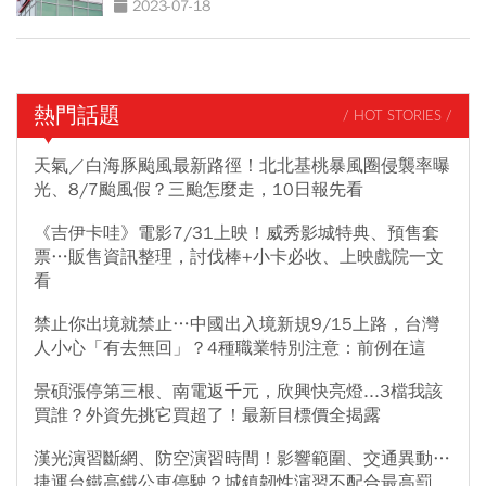
2023-07-18
熱門話題
/ HOT STORIES /
天氣／白海豚颱風最新路徑！北北基桃暴風圈侵襲率曝
光、8/7颱風假？三颱怎麼走，10日報先看
《吉伊卡哇》電影7/31上映！威秀影城特典、預售套
票…販售資訊整理，討伐棒+小卡必收、上映戲院一文
看
禁止你出境就禁止…中國出入境新規9/15上路，台灣
人小心「有去無回」？4種職業特別注意：前例在這
景碩漲停第三根、南電返千元，欣興快亮燈...3檔我該
買誰？外資先挑它買超了！最新目標價全揭露
漢光演習斷網、防空演習時間！影響範圍、交通異動…
捷運台鐵高鐵公車停駛？城鎮韌性演習不配合最高罰