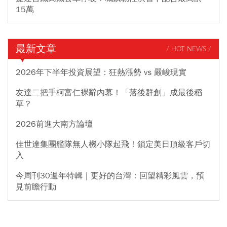
15萬
最新文章
/ HOT NEWS /
2026年下半年投資展望：狂熱漲勢 vs 嚴峻現實
友達二把手柯富仁裸辭內幕！「落後群創」成最後稻
草？
2026前進大南方論壇
佳世達集團艦隊無人機小隊起飛！鎖定美日頂級客戶切
入
今周刊30週年特輯｜更好的台灣：回望精彩風雲，預
見前瞻行動