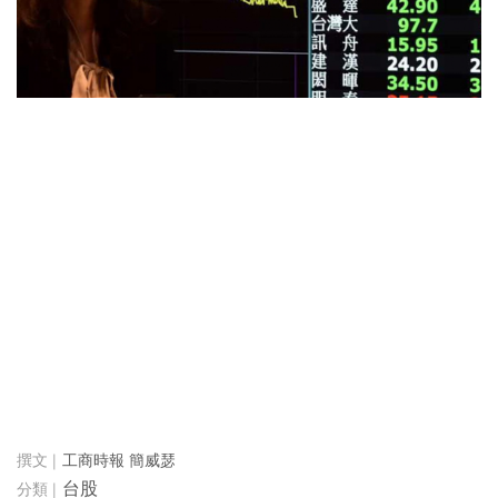
工商時報 簡威瑟
台股