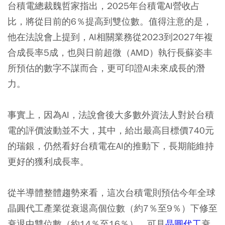
台積電總裁魏哲家指出，2025年台積電AI營收占
比，將從目前的6％提高到雙位數。值得注意的是，
他在法說會上提到，AI相關業務從2023到2027年複
合成長率5成，也與日前超微（AMD）執行長蘇姿丰
所預估的數字不謀而合，更可印證AI未來成長的潛
力。
事實上，因為AI，法說會後大多數外資法人對於台積
電的評價波動並不大，其中，給出最高目標價740元
的瑞銀，仍然看好台積電在AI的推動下，長期能維持
更好的獲利成長率。
從半導體整體趨勢來看，這次台積電則預估今年全球
晶圓代工產業從衰退高個位數（約7％至9％）下修至
衰退中雙位數（約14％至16％），可見
晶圓代工
衰