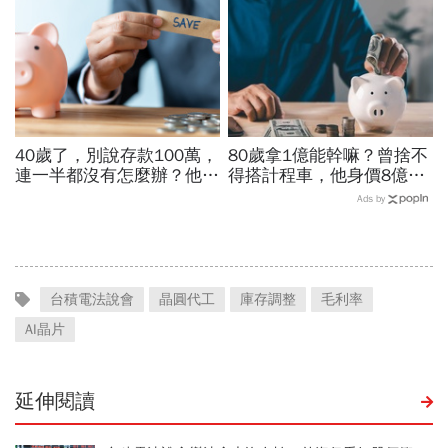
500萬遺產啟示
好賺」
40歲了，別說存款100萬，
80歲拿1億能幹嘛？曾捨不
連一半都沒有怎麼辦？他5
得搭計程車，他身價8億後
年從零存到500萬：「無痛
醒悟「40~60歲是花錢黃金
Ads by
存錢法」脫離月光族
期」：這3件事花錢別手軟
台積電法說會
晶圓代工
庫存調整
毛利率
AI晶片
延伸閱讀