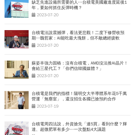
缺乏先進設備所需要的人⋯台積電美國廠進度延後1
年，要如何抓住反彈時機？
2023-07-20
台積電法說震撼彈，看法更悲觀！二度下修營收預
期…魏哲家：AI能吃最大塊餅，但不敵總經疲軟
2023-07-20
蘇姿丰強力固樁：沒有台積電，AMD沒法推AI晶片！
會給三星代工？「你們信韓國媒體？」
2023-07-20
台積電是我們的指標！陽明交大半導體系年花5千萬
營運「無塵室」，還沒招生各國已搶預約合作
2023-07-19
台積電周四法說，外資搶先「連5買」看到什麼？輝
達、超微肥單有多少…一次盤點4大議題