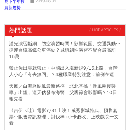
2019-08-01
熱門話題
/ HOT ARTICLES /
漢光演習斷網、防空演習時間！影響範圍、交通異動…
捷運台鐵高鐵公車停駛？城鎮韌性演習不配合最高罰
15萬
禁止你出境就禁止…中國出入境新規9/15上路，台灣
人小心「有去無回」？4種職業特別注意：前例在這
天氣／白海豚颱風最新路徑！北北基桃「暴風圈侵襲
率」出爐，這天估發布海警，父親節會影響嗎？10日
報先看
《吉伊卡哇》電影7/31上映！威秀影城特典、預售套
票…販售資訊整理，討伐棒+小卡必收、上映戲院一文
看