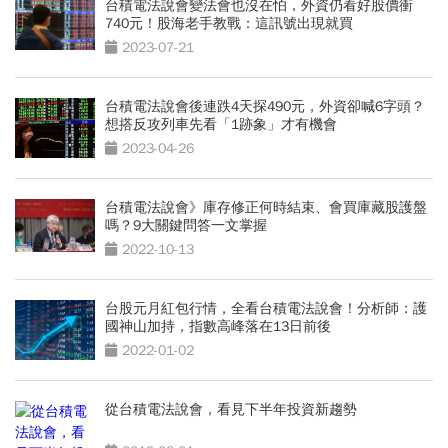
台積電法說會變法會也沒在怕，外資仍看好股價衝
740元！股海老手教戰：這訊號出現就買
2023-07-21
台積電法說會後連跌4天探490元，外資卻喊6字頭？
想搭反攻列車先看「1跡象」才有機會
2023-04-26
台積電法說會》庫存修正何時結束、會買庫藏股護盤
嗎？9大關鍵問答一文掌握
2022-10-13
台股元月紅包行情，全看台積電法說會！分析師：護
國神山加持，指數高峰落在13日前後
2022-01-02
從台積電法說會，看見下半年投資新趨勢