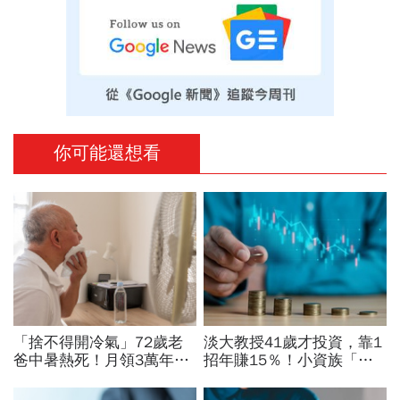
你可能還想看
「捨不得開冷氣」72歲老
淡大教授41歲才投資，靠1
爸中暑熱死！月領3萬年
招年賺15％！小資族「勝
金、每年6萬孝親費卻喊
率最高」ETF配置法公開：
窮...「3本發霉存摺」留
0050搭配這1種「越簡單越