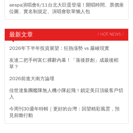
aespa演唱會8/11台北大巨蛋登場！開唱時間、票價座
位圖、實名制規定、演唱會歌單懶人包
最新文章
/ HOT NEWS /
2026年下半年投資展望：狂熱漲勢 vs 嚴峻現實
友達二把手柯富仁裸辭內幕！「落後群創」成最後稻
草？
2026前進大南方論壇
佳世達集團艦隊無人機小隊起飛！鎖定美日頂級客戶切
入
今周刊30週年特輯｜更好的台灣：回望精彩風雲，預
見前瞻行動