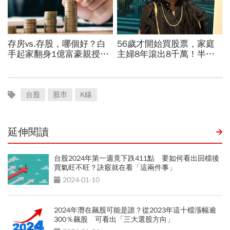
台股
股市
K線
延伸閱讀
台股2024年第一週竟下跌411點 要如何看出回檔後
買氣旺不旺？訣竅就在看「這兩件事」
2024-01-10
2024年潛在飆股可能是誰？從2023年這十檔漲幅逾
300％飆股 可看出「三大選股方向」