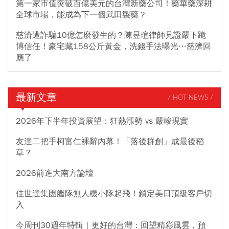
第一家市值突破百億美元的台灣新藥公司！藥華藥深耕
全球市場，能成為下一個武田製藥？
慈濟遭詐騙10億怎麼發生的？陳昱瑄律師見證嚴下跪
博信任！豪宅藏158公斤黃金，洗錢手法曝光…慈濟回
應了
最新文章
/ HOT NEWS /
2026年下半年投資展望：狂熱漲勢 vs 嚴峻現實
友達二把手柯富仁裸辭內幕！「落後群創」成最後稻
草？
2026前進大南方論壇
佳世達集團艦隊無人機小隊起飛！鎖定美日頂級客戶切
入
今周刊30週年特輯｜更好的台灣：回望精彩風雲，預