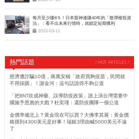
每月至少賺8％！日本股神連賺40年的「散彈槍投資
法」：看不出未來行情時，就鎖定短期獲利
2022-03-11
熱門話題
/ HOT ARTICLES /
慈濟遭詐騙10億，蔣萬安稱「政府買夠疫苗，民間就
不用採購」！謝金河：這句話說得不夠公道
「把BNT吹成神藥、誤導防疫政策」誰上演台灣需要中
國施予恩惠的大戲？杜奕瑾：還防疫團隊一個公道
金價準備北上？黃金現在可以買？大佛李其展：黃金價
格摸到4300美元是好事！瑞銀3理由喊5000美元不遠
了