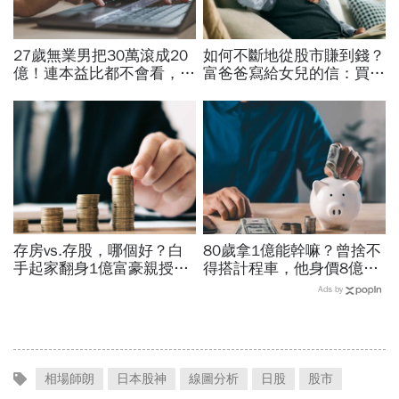
27歲無業男把30萬滾成20
如何不斷地從股市賺到錢？
億！連本益比都不會看，氣
富爸爸寫給女兒的信：買股
死一堆金融專家…財產5年
票，一生不能踩的3條紅線
翻1萬倍的秘訣「年輕又
窮」
存房vs.存股，哪個好？白
80歲拿1億能幹嘛？曾捨不
手起家翻身1億富豪親授：
得搭計程車，他身價8億後
我認識的有錢人100%都靠
醒悟「40~60歲是花錢黃金
Ads by
「它」致富
期」：這3件事花錢別手軟
相場師朗
日本股神
線圖分析
日股
股市