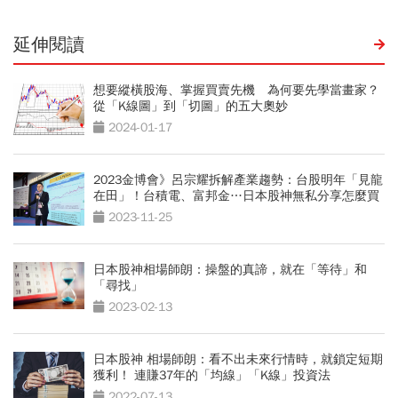
延伸閱讀
想要縱橫股海、掌握買賣先機 為何要先學當畫家？
從「K線圖」到「切圖」的五大奧妙
2024-01-17
2023金博會》呂宗耀拆解產業趨勢：台股明年「見龍
在田」！台積電、富邦金…日本股神無私分享怎麼買
2023-11-25
日本股神相場師朗：操盤的真諦，就在「等待」和
「尋找」
2023-02-13
日本股神 相場師朗：看不出未來行情時，就鎖定短期
獲利！ 連賺37年的「均線」「K線」投資法
2022-07-13