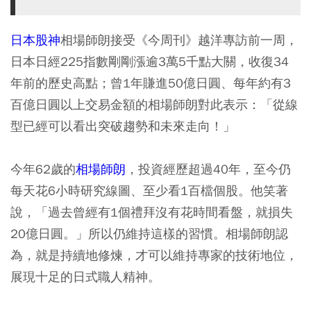
日本股神
相場師朗接受《今周刊》越洋專訪前一周，
日本日經225指數剛剛漲逾3萬5千點大關，收復34
年前的歷史高點；曾1年賺進50億日圓、每年約有3
百億日圓以上交易金額的相場師朗對此表示：「從線
型已經可以看出突破趨勢和未來走向！」
今年62歲的
相場師朗
，投資經歷超過40年，至今仍
每天花6小時研究線圖、至少看1百檔個股。他笑著
說，「過去曾經有1個禮拜沒有花時間看盤，就損失
20億日圓。」所以仍維持這樣的習慣。相場師朗認
為，就是持續地修煉，才可以維持專家的技術地位，
展現十足的日式職人精神。