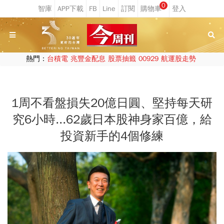
0
熱門：
台積電
兆豐金配息
股票抽籤
00929
航運股走勢
1周不看盤損失20億日圓、堅持每天研
究6小時...62歲日本股神身家百億，給
投資新手的4個修練