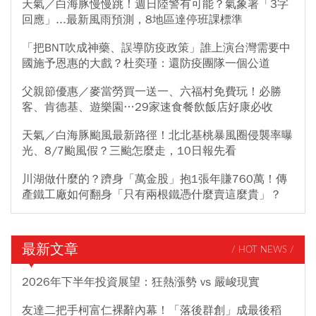
天氣／白海豚慢慢跳！週日陸警有可能？氣象署「3字
回應」...最新風雨預測，8地區達停班課標準
「把BNT吹成神藥、誤導防疫政策」誰上演台灣需要中
國施予恩惠的大戲？杜奕瑾：還防疫團隊一個公道
父親節優惠／麥當勞買一送一、六福村免費玩！必勝
客、肯德基、遊樂園…29家速食餐飲飯店好康必收
天氣／白海豚颱風最新路徑！北北基桃暴風圈侵襲率曝
光、8/7颱風假？三颱怎麼走，10日報先看
川湖做什麼的？躋身「萬金股」抱1張年賺760萬！傳
產鐵工廠如何翻身「只有兩根鐵憑什麼賣這麼貴」？
最新文章
/ HOT NEWS /
2026年下半年投資展望：狂熱漲勢 vs 嚴峻現實
友達二把手柯富仁裸辭內幕！「落後群創」成最後稻