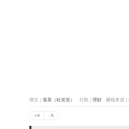
落英（杜笑笑）
理財
+A
-A