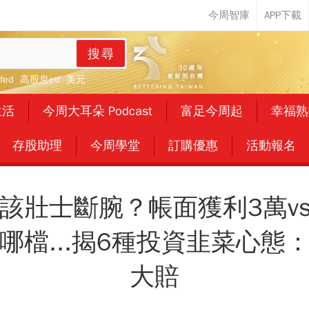
搜尋
fed
高股息etf
美元
生活
今周大耳朵 Podcast
富足今周起
幸福熟
存股助理
今周學堂
訂購優惠
活動報名
該壯士斷腕？帳面獲利3萬vs
哪檔...揭6種投資韭菜心態
大賠