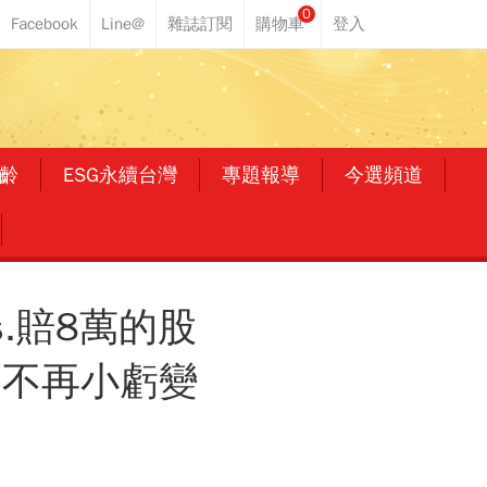
0
齡
ESG永續台灣
專題報導
今選頻道
.賠8萬的股
：不再小虧變