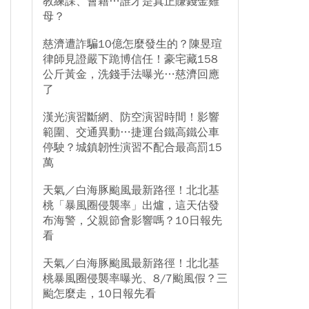
教練課、會籍…誰才是真正賺錢金雞
母？
慈濟遭詐騙10億怎麼發生的？陳昱瑄
律師見證嚴下跪博信任！豪宅藏158
公斤黃金，洗錢手法曝光…慈濟回應
了
漢光演習斷網、防空演習時間！影響
範圍、交通異動…捷運台鐵高鐵公車
停駛？城鎮韌性演習不配合最高罰15
萬
天氣／白海豚颱風最新路徑！北北基
桃「暴風圈侵襲率」出爐，這天估發
布海警，父親節會影響嗎？10日報先
看
天氣／白海豚颱風最新路徑！北北基
桃暴風圈侵襲率曝光、8/7颱風假？三
颱怎麼走，10日報先看