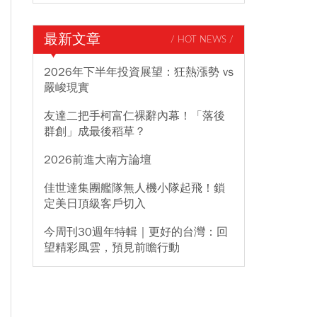
最新文章
/ HOT NEWS /
2026年下半年投資展望：狂熱漲勢 vs
嚴峻現實
友達二把手柯富仁裸辭內幕！「落後
群創」成最後稻草？
2026前進大南方論壇
佳世達集團艦隊無人機小隊起飛！鎖
定美日頂級客戶切入
今周刊30週年特輯｜更好的台灣：回
望精彩風雲，預見前瞻行動