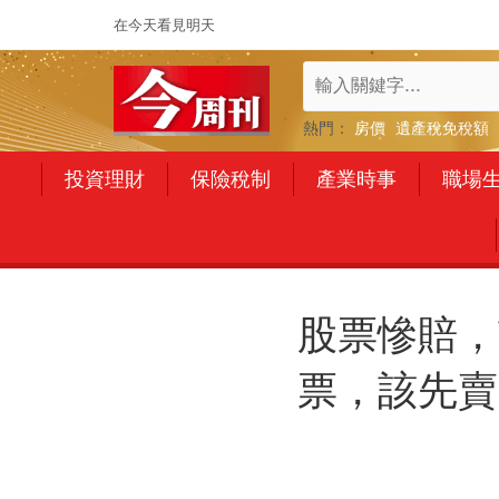
在今天看見明天
熱門：
房價
遺產稅免稅額
投資理財
保險稅制
產業時事
職場
股票慘賠，
票，該先賣