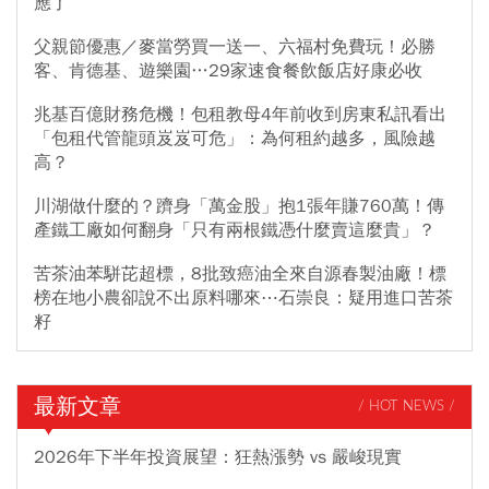
應了
父親節優惠／麥當勞買一送一、六福村免費玩！必勝
客、肯德基、遊樂園…29家速食餐飲飯店好康必收
兆基百億財務危機！包租教母4年前收到房東私訊看出
「包租代管龍頭岌岌可危」：為何租約越多，風險越
高？
川湖做什麼的？躋身「萬金股」抱1張年賺760萬！傳
產鐵工廠如何翻身「只有兩根鐵憑什麼賣這麼貴」？
苦茶油苯駢芘超標，8批致癌油全來自源春製油廠！標
榜在地小農卻說不出原料哪來⋯石崇良：疑用進口苦茶
籽
最新文章
/ HOT NEWS /
2026年下半年投資展望：狂熱漲勢 vs 嚴峻現實