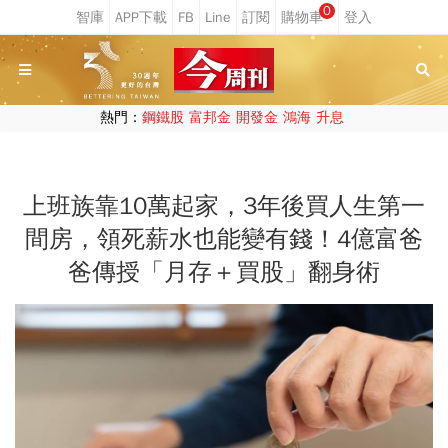
0
熱門：
鋼鐵股
富邦金
開發金
鴻海
升息
上班族靠10萬起家，3年後買人生第一
間房，領死薪水也能變有錢！4億富爸
爸傳授「月存＋買股」翻身術