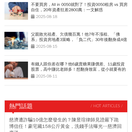
不要買房，All in 0050就對了！投資0050租房 vs 買房
自住，20年資產狂差2800萬：一文解惑
2025-08-18
父親敗光祖產、欠債幾百萬！他7年不漲租、「佛
系」投資房地產3策略，「負二代」30年後翻身成4億
富爸爸
2025-08-15
有錢人跟你差在哪？他6歲賣糖果賺價差、11歲投資
股票，高中賺比老師多！想翻身致富，從小就要有的
理財思維
2025-08-11
熱門話題
/ HOT ARTICLES /
慈濟遭詐騙10億怎麼發生的？陳昱瑄律師見證嚴下跪
博信任！豪宅藏158公斤黃金，洗錢手法曝光…慈濟回