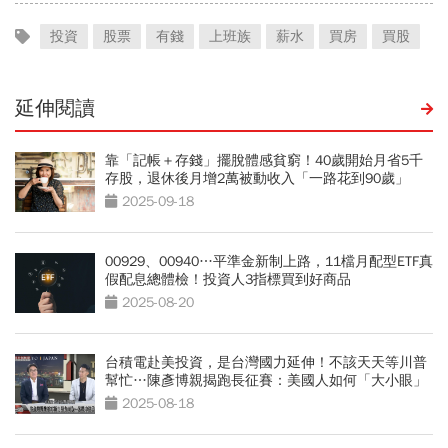
投資
股票
有錢
上班族
薪水
買房
買股
延伸閱讀
靠「記帳＋存錢」擺脫體感貧窮！40歲開始月省5千
存股，退休後月增2萬被動收入「一路花到90歲」
2025-09-18
00929、00940…平準金新制上路，11檔月配型ETF真
假配息總體檢！投資人3指標買到好商品
2025-08-20
台積電赴美投資，是台灣國力延伸！不該天天等川普
幫忙…陳彥博親揭跑長征賽：美國人如何「大小眼」
2025-08-18