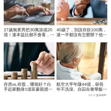
27歲無業男把30萬滾成20
40歲了，別說存款100萬，
億！連本益比都不會看，氣
連一半都沒有怎麼辦？他5
死一堆金融專家…財產5年
年從零存到500萬：「無痛
翻1萬倍的秘訣「年輕又
存錢法」脫離月光族
窮」
存房vs.存股，哪個好？白
航空大亨年賺44億，卻長
手起家翻身1億富豪親授：
年不洗澡、自囚在奢華飯
我認識的有錢人100%都靠
店...當年地球上最有錢的
Ads by
「它」致富
人，為何晚年活成一場悲
劇？