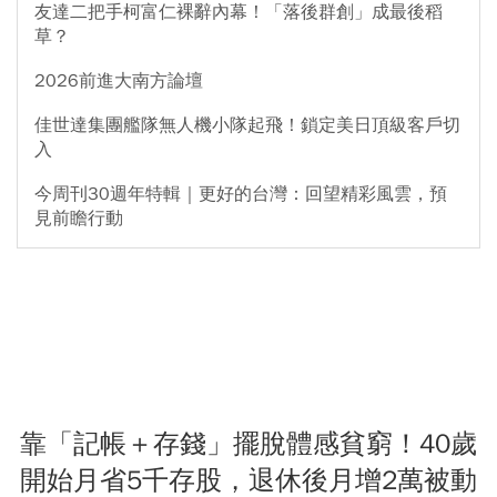
友達二把手柯富仁裸辭內幕！「落後群創」成最後稻
草？
2026前進大南方論壇
佳世達集團艦隊無人機小隊起飛！鎖定美日頂級客戶切
入
今周刊30週年特輯｜更好的台灣：回望精彩風雲，預
見前瞻行動
靠「記帳＋存錢」擺脫體感貧窮！40歲
開始月省5千存股，退休後月增2萬被動