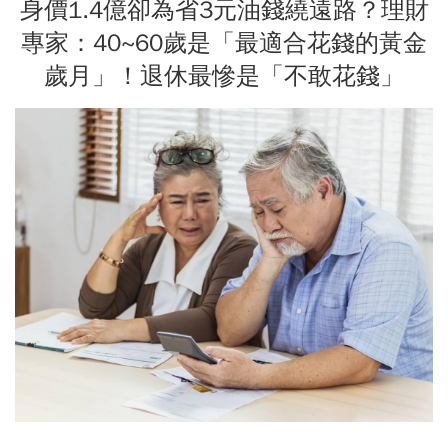
身價1.4億卻為省3元油錢繞遠路？理財
專家：40~60歲是「最適合花錢的黃金
歲月」！退休最慘是「不敢花錢」