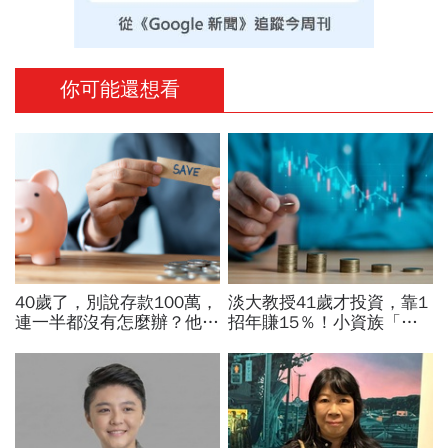
你可能還想看
40歲了，別說存款100萬，
淡大教授41歲才投資，靠1
連一半都沒有怎麼辦？他5
招年賺15％！小資族「勝
年從零存到500萬：「無痛
率最高」ETF配置法公開：
存錢法」脫離月光族
0050搭配這1種「越簡單越
好賺」