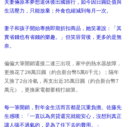
夫妻倆原本夢想退休後出國旅行，如今因日圓貶值與
生活壓力，只能放棄；外食也縮減到每月一次。
妻子和孩子開始專挑即期折扣商品，她笑著說：「其
實省錢也有省錢的樂趣。」但笑容背後，更多的是無
奈。
偏偏大筆開銷還接二連三出現，家中的熱水器故障，
更換花了28萬日圓（約合新台幣5萬6千元）；隔年
又換了2台冷氣，再支出近35萬日圓（約合新台幣7
萬元），更換家電都要精打細算。
每一筆開銷，對年金生活而言都是沉重負擔。佐藤先
生感嘆：「一直以為房貸還完就能安心，沒想到真正
讓人喘不過氣的，是為了住下去的費用。」