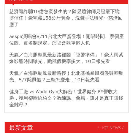
慈濟遭詐騙10億怎麼發生的？陳昱瑄律師見證嚴下跪
博信任！豪宅藏158公斤黃金，洗錢手法曝光…慈濟回
應了
aespa演唱會8/11台北大巨蛋登場！開唱時間、票價座
位圖、實名制規定、演唱會歌單懶人包
天氣／白海豚颱風最新路徑圖「陸警準備」！豪大雨紫
爆影響時間曝光，颱風假機率多大，10日報先看
天氣／白海豚颱風最新路徑！北北基桃暴風圈侵襲率曝
光、8/7颱風假？三颱怎麼走，10日報先看
健身工廠 vs World Gym大解密！世界健身-KY營收大
勝，獲利卻輸給柏文？教練課、會籍…誰才是真正賺錢
金雞母？
最新文章
/ HOT NEWS /