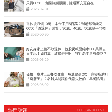
只買0056、出國無腦跟團，隨遇而安更自在
2026-07-01
退休後月領10萬，本金不用5百萬？到老都有錢花！
0050「微退休」試算：30歲、40歲、50歲躺平門檻
公開
2026-06-30
好友身家上億不敢退休，他股災帳面縮水300萬照去
日本玩！如何靠「紅綠燈理財」守住老本還有錢花？
2026-06-29
優格、麥片...三餐吃健康、每週健身2次，竟變脂肪肝
「瘦胖子」？名醫揭開讓你代謝失控的「早餐陷阱」
2026-05-02
熱門話題
/ HOT ARTICLES /