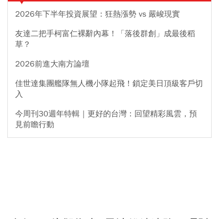
2026年下半年投資展望：狂熱漲勢 vs 嚴峻現實
友達二把手柯富仁裸辭內幕！「落後群創」成最後稻
草？
2026前進大南方論壇
佳世達集團艦隊無人機小隊起飛！鎖定美日頂級客戶切
入
今周刊30週年特輯｜更好的台灣：回望精彩風雲，預
見前瞻行動