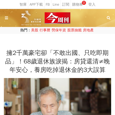
0
熱門：
美股
行事曆
勞保年資
股票抽籤
房地產
擁2千萬豪宅卻「不敢出國、只吃即期
品」！68歲退休族淚揭：房貸還清≠晚
年安心，養房吃掉退休金的3大誤算