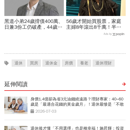
黑道小弟24歲揹債400萬、
56歲才開始買股票，家庭
日兼3份工仍破產，44歲翻
主婦8年滾出8千萬！半年
身財務自由！「買台積電、
暴賺5成、卻在股災「輝達
Ads by
房地產才穩」4招逆襲心法
殺在最低點」...她靠3個心
曝光
法翻身
退休
買房
退休金
房價
養老
退休理財
延伸閱讀
身價1.4億卻為省3元油錢繞遠路？理財專家：40~60
歲是「最適合花錢的黃金歲月」！退休最慘是「不敢
花錢」
2026-07-03
退休後才懂「不用選擇」也是種幸福！施昇輝：投資