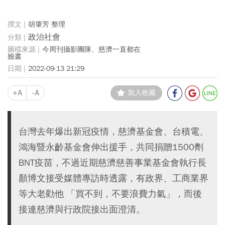
胡肇芳 整理
政治社會
今周刊攝影團隊、慈濟一直都在
臉書
2022-09-13 21:29
+A
-A
加入收藏
台灣去年爆出新冠疫情，慈濟基金會、台積電、
鴻海暨永齡基金會伸出援手，共同捐贈1500劑
BNT疫苗，不過近期慈濟慈善事業基金會執行長
顏博文接受媒體專訪時透露，有政界、工商業界
等大老勸他 「買不到，不要浪費力氣」，而後
接連慈濟與行政院接出面澄清。