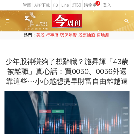
0
熱門：
美股
行事曆
勞保年資
股票抽籤
房地產
少年股神賺夠了想辭職？施昇輝「43歲
被離職」真心話：買0050、0056外還
靠這些…小心越想提早財富自由離越遠