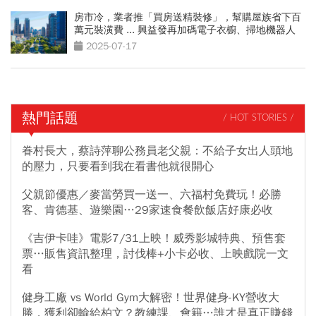
房市冷，業者推「買房送精裝修」，幫購屋族省下百
萬元裝潢費 ... 興益發再加碼電子衣櫥、掃地機器人
2025-07-17
熱門話題
/ HOT STORIES /
眷村長大，蔡詩萍聊公務員老父親：不給子女出人頭地
的壓力，只要看到我在看書他就很開心
父親節優惠／麥當勞買一送一、六福村免費玩！必勝
客、肯德基、遊樂園…29家速食餐飲飯店好康必收
《吉伊卡哇》電影7/31上映！威秀影城特典、預售套
票…販售資訊整理，討伐棒+小卡必收、上映戲院一文
看
健身工廠 vs World Gym大解密！世界健身-KY營收大
勝，獲利卻輸給柏文？教練課、會籍…誰才是真正賺錢