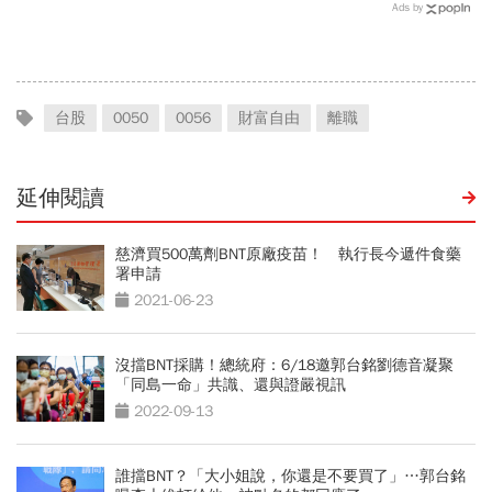
票，一生不能踩的3條紅線
醒悟「40~60歲是花錢黃金
Ads by
期」：這3件事花錢別手軟
台股
0050
0056
財富自由
離職
延伸閱讀
慈濟買500萬劑BNT原廠疫苗！ 執行長今遞件食藥
署申請
2021-06-23
沒擋BNT採購！總統府：6/18邀郭台銘劉德音凝聚
「同島一命」共識、還與證嚴視訊
2022-09-13
誰擋BNT？「大小姐說，你還是不要買了」…郭台銘