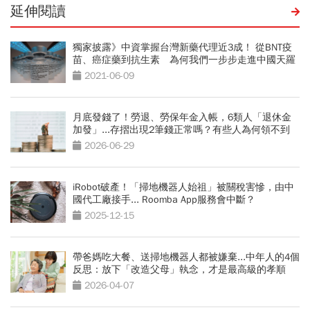
延伸閱讀
獨家披露》中資掌握台灣新藥代理近3成！ 從BNT疫
苗、癌症藥到抗生素 為何我們一步步走進中國天羅
地網？
2021-06-09
月底發錢了！勞退、勞保年金入帳，6類人「退休金
加發」...存摺出現2筆錢正常嗎？有些人為何領不到
2026-06-29
iRobot破產！「掃地機器人始祖」被關稅害慘，由中
國代工廠接手... Roomba App服務會中斷？
2025-12-15
帶爸媽吃大餐、送掃地機器人都被嫌棄...中年人的4個
反思：放下「改造父母」執念，才是最高級的孝順
2026-04-07