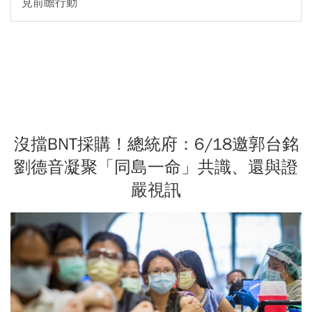
見前瞻行動
沒擋BNT採購！總統府：6/18邀郭台銘
劉德音凝聚「同島一命」共識、還與證
嚴視訊