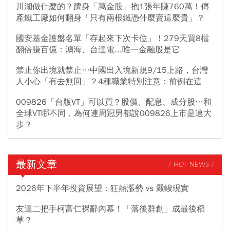
川湖做什麼的？躋身「萬金股」抱1張年賺760萬！傳
產鐵工廠如何翻身「只有兩根鐵憑什麼賣這麼貴」？
國安基金護盤名單「存起來下次卡位」！279天買8檔
翻倍賺百億：鴻海、台達電...唯一金融股是它
禁止你出境就禁止…中國出入境新規9/15上路，台灣
人小心「有去無回」？4種職業特別注意：前例在這
009826「台版VT」可以買？股價、配息、成分股…和
全球VT哪不同，為何連周冠男都說009826上市是邁大
步？
最新文章
/ HOT NEWS /
2026年下半年投資展望：狂熱漲勢 vs 嚴峻現實
友達二把手柯富仁裸辭內幕！「落後群創」成最後稻
草？