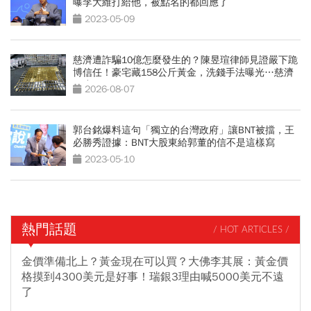
曝李大維打給他，被點名的都回應了
2023-05-09
慈濟遭詐騙10億怎麼發生的？陳昱瑄律師見證嚴下跪
博信任！豪宅藏158公斤黃金，洗錢手法曝光…慈濟
回應了
2026-08-07
郭台銘爆料這句「獨立的台灣政府」讓BNT被擋，王
必勝秀證據：BNT大股東給郭董的信不是這樣寫
2023-05-10
熱門話題
/ HOT ARTICLES /
金價準備北上？黃金現在可以買？大佛李其展：黃金價
格摸到4300美元是好事！瑞銀3理由喊5000美元不遠
了