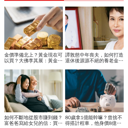
金價準備北上？黃金現在可
譚敦慈中年喪夫，如何打造
以買？大佛李其展：黃金價
退休後源源不絕的養老金？
格摸到4300美元是好事！
兒子從埋怨到感謝「活到
瑞銀3理由喊5000美元不遠
老、領到老」
了
如何不斷地從股市賺到錢？
80歲拿1億能幹嘛？曾捨不
富爸爸寫給女兒的信：買股
得搭計程車，他身價8億後