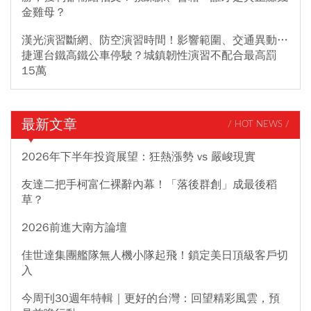
金雞母？
漢光演習斷網、防空演習時間！影響範圍、交通異動…
捷運台鐵高鐵公車停駛？城鎮韌性演習不配合最高罰
15萬
最新文章
/ HOT NEWS /
2026年下半年投資展望：狂熱漲勢 vs 嚴峻現實
友達二把手柯富仁裸辭內幕！「落後群創」成最後稻
草？
2026前進大南方論壇
佳世達集團艦隊無人機小隊起飛！鎖定美日頂級客戶切
入
今周刊30週年特輯｜更好的台灣：回望精彩風雲，預