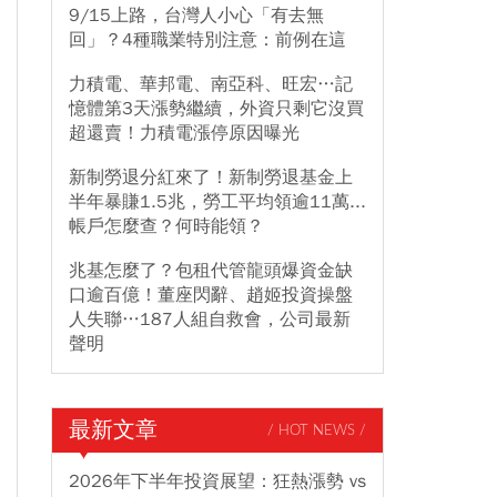
9/15上路，台灣人小心「有去無
回」？4種職業特別注意：前例在這
力積電、華邦電、南亞科、旺宏…記
憶體第3天漲勢繼續，外資只剩它沒買
超還賣！力積電漲停原因曝光
新制勞退分紅來了！新制勞退基金上
半年暴賺1.5兆，勞工平均領逾11萬...
帳戶怎麼查？何時能領？
兆基怎麼了？包租代管龍頭爆資金缺
口逾百億！董座閃辭、趙姬投資操盤
人失聯…187人組自救會，公司最新
聲明
最新文章
/ HOT NEWS /
2026年下半年投資展望：狂熱漲勢 vs