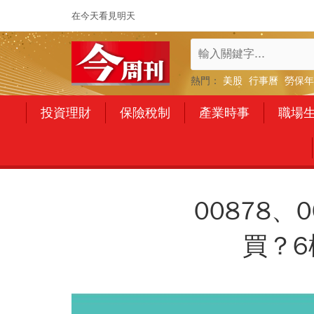
在今天看見明天
熱門：
美股
行事曆
勞保年
投資理財
保險稅制
產業時事
職場
00878、0
買？6