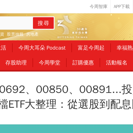
搜尋
資
股票抽籤
房地產
生活
今周大耳朵 Podcast
富足今周起
幸福熟
存股助理
今周學堂
訂購優惠
活動報名
0692、00850、00891..
檔ETF大整理：從選股到配