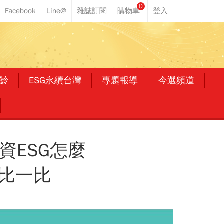
0
齡
ESG永續台灣
專題報導
今選頻道
.投資ESG怎麼
息比一比