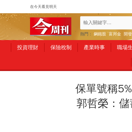
在今天看見明天
熱門：
鋼鐵股
富邦金
開發
投資理財
保險稅制
產業時事
職場
保單號稱5%
郭哲榮：儲