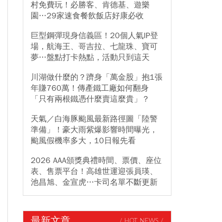
村免費玩！必勝客、肯德基、遊樂
園…29家速食餐飲飯店好康必收
巨型鋼彈現身信義區！20個人氣IP登
場，航海王、哥吉拉、七龍珠、寶可
夢…盤點打卡熱點，活動只到這天
川湖做什麼的？躋身「萬金股」抱1張
年賺760萬！傳產鐵工廠如何翻身
「只有兩根鐵憑什麼賣這麼貴」？
天氣／白海豚颱風最新路徑圖「陸警
準備」！豪大雨紫爆影響時間曝光，
颱風假機率多大，10日報先看
2026 AAA頒獎典禮時間、票價、座位
表、售票平台！高雄世運迎張員瑛、
池昌旭、金宣虎…卡司名單不斷更新
最新文章
/ HOT NEWS /