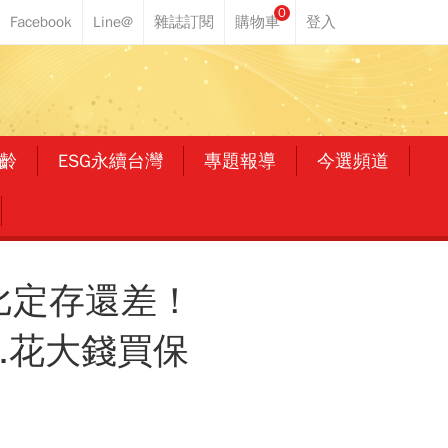
0
齡
ESG永續台灣
專題報導
今選頻道
，比定存還差！
.花大錢買保