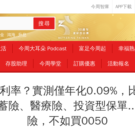
搜尋
金
鴻海
升息
生活
今周大耳朵 Podcast
富足今周起
幸福熟
存股助理
今周學堂
訂購優惠
活動報名
利率？實測僅年化0.09%
蓄險、醫療險、投資型保單..
險，不如買0050