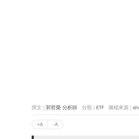
郭哲榮 分析師
ETF
sh
+A
-A