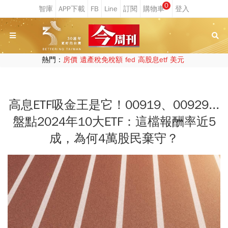
0
熱門：
房價
遺產稅免稅額
fed
高股息etf
美元
高息ETF吸金王是它！00919、00929...
盤點2024年10大ETF：這檔報酬率近5
成，為何4萬股民棄守？