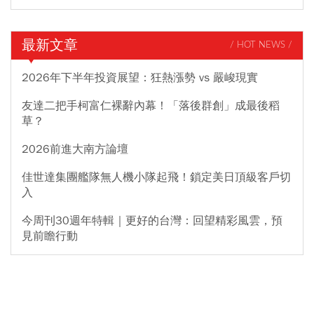
最新文章
/ HOT NEWS /
2026年下半年投資展望：狂熱漲勢 vs 嚴峻現實
友達二把手柯富仁裸辭內幕！「落後群創」成最後稻
草？
2026前進大南方論壇
佳世達集團艦隊無人機小隊起飛！鎖定美日頂級客戶切
入
今周刊30週年特輯｜更好的台灣：回望精彩風雲，預
見前瞻行動