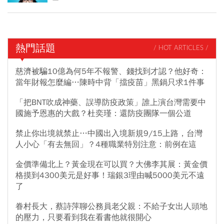
熱門話題
/ HOT ARTICLES /
慈濟被騙10億為何5年不報警、錢找到才認？他好奇：
當年財報怎麼編…陳時中背「擋疫苗」黑鍋只求1件事
「把BNT吹成神藥、誤導防疫政策」誰上演台灣需要中
國施予恩惠的大戲？杜奕瑾：還防疫團隊一個公道
禁止你出境就禁止…中國出入境新規9/15上路，台灣
人小心「有去無回」？4種職業特別注意：前例在這
金價準備北上？黃金現在可以買？大佛李其展：黃金價
格摸到4300美元是好事！瑞銀3理由喊5000美元不遠
了
眷村長大，蔡詩萍聊公務員老父親：不給子女出人頭地
的壓力，只要看到我在看書他就很開心