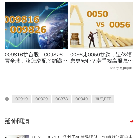
金額、最後買進日，如何息
幅稱冠，達人認證選股實力
利雙賺
堅強
009816拚台股、009826
0056比0050抗跌，退休領
買全球，該怎麼配？網讚
息更安心？老手揭高股息
「最強懶人投資」...為何股
「4大致命傷」：股息再投
Ads by
海老牛說，這種人不適合
入也追不上，13年總報酬
買？
竟輸600％
00919
00929
00878
00940
高息ETF
延伸閱讀
0050、00713...怪老子40歲學理財、50歲就財富自由