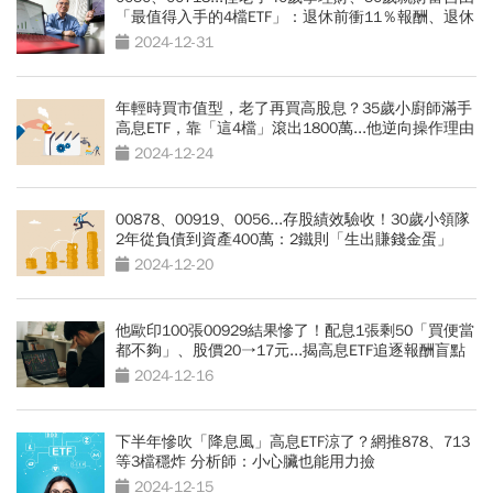
「最值得入手的4檔ETF」：退休前衝11％報酬、退休
後穩拿6％
2024-12-31
年輕時買市值型，老了再買高股息？35歲小廚師滿手
高息ETF，靠「這4檔」滾出1800萬...他逆向操作理由
曝光
2024-12-24
00878、00919、0056...存股績效驗收！30歲小領隊
2年從負債到資產400萬：2鐵則「生出賺錢金蛋」
2024-12-20
他歐印100張00929結果慘了！配息1張剩50「買便當
都不夠」、股價20→17元...揭高息ETF追逐報酬盲點
2024-12-16
下半年慘吹「降息風」高息ETF涼了？網推878、713
等3檔穩炸 分析師：小心臟也能用力撿
2024-12-15