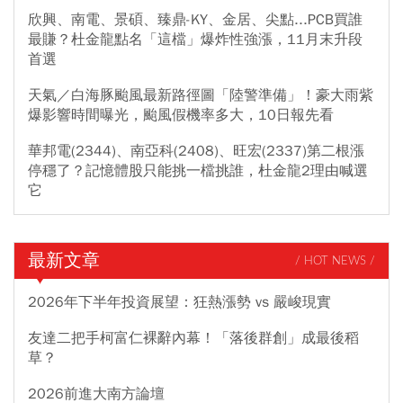
欣興、南電、景碩、臻鼎-KY、金居、尖點...PCB買誰
最賺？杜金龍點名「這檔」爆炸性強漲，11月末升段
首選
天氣／白海豚颱風最新路徑圖「陸警準備」！豪大雨紫
爆影響時間曝光，颱風假機率多大，10日報先看
華邦電(2344)、南亞科(2408)、旺宏(2337)第二根漲
停穩了？記憶體股只能挑一檔挑誰，杜金龍2理由喊選
它
最新文章
/ HOT NEWS /
2026年下半年投資展望：狂熱漲勢 vs 嚴峻現實
友達二把手柯富仁裸辭內幕！「落後群創」成最後稻
草？
2026前進大南方論壇