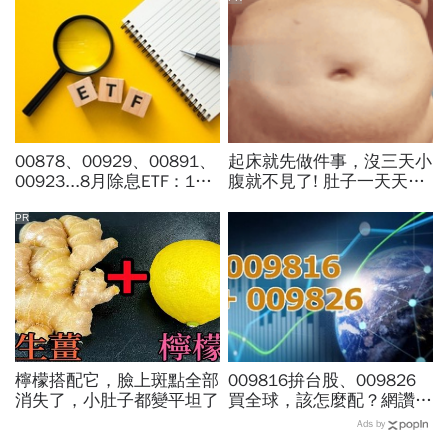
00878、00929、00891、
起床就先做件事，沒三天小
00923...8月除息ETF：14
腹就不見了! 肚子一天天變
檔年化配息率逾10%！配息
小！
金額、最後買進日，如何息
PR
利雙賺
檸檬搭配它，臉上斑點全部
009816拚台股、009826
消失了，小肚子都變平坦了
買全球，該怎麼配？網讚
「最強懶人投資」...為何股
Ads by
海老牛說，這種人不適合