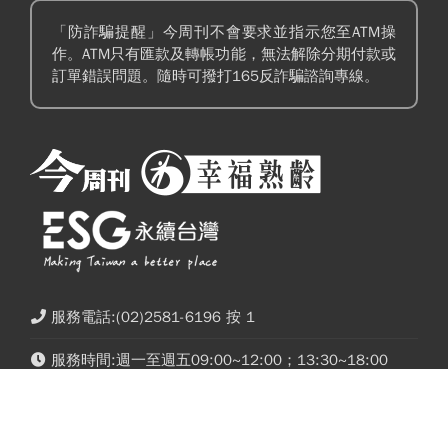
「防詐騙提醒」今周刊不會要求並指示您至ATM操
作。ATM只有匯款及轉帳功能，無法解除分期付款或
訂單錯誤問題。隨時可撥打165反詐騙諮詢專線。
服務電話:(02)2581-6196 按 1
服務時間:週一至週五09:00~12:00；13:30~18:00
榮獲金鼎獎特惠！每期27.8元起，8/31止！
傳真電話:(02)2531-6438
禁止你出境就禁止…中國出入境新規9/15上路，
《吉伊卡哇》電影7/31上映！威秀影城特
台灣人小心「有去無回」？4種職業特別注意：
服務信箱:cc@btnet.com.tw
典、預售套票…販售資訊整理，討伐棒+小