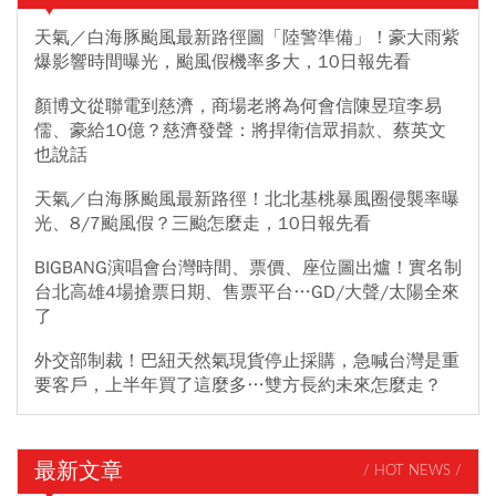
天氣／白海豚颱風最新路徑圖「陸警準備」！豪大雨紫
爆影響時間曝光，颱風假機率多大，10日報先看
顏博文從聯電到慈濟，商場老將為何會信陳昱瑄李易
儒、豪給10億？慈濟發聲：將捍衛信眾捐款、蔡英文
也說話
天氣／白海豚颱風最新路徑！北北基桃暴風圈侵襲率曝
光、8/7颱風假？三颱怎麼走，10日報先看
BIGBANG演唱會台灣時間、票價、座位圖出爐！實名制
台北高雄4場搶票日期、售票平台…GD/大聲/太陽全來
了
外交部制裁！巴紐天然氣現貨停止採購，急喊台灣是重
要客戶，上半年買了這麼多…雙方長約未來怎麼走？
最新文章
/ HOT NEWS /