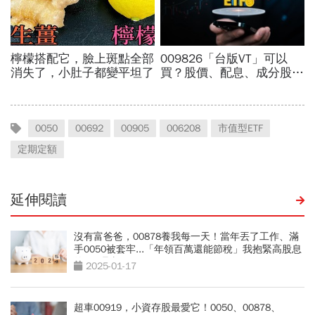
0050
00692
00905
006208
市值型ETF
定期定額
延伸閱讀
沒有富爸爸，00878養我每一天！當年丟了工作、滿
手0050被套牢...「年領百萬還能節稅」我抱緊高股息
的7個理由
2025-01-17
超車00919，小資存股最愛它！0050、00878、