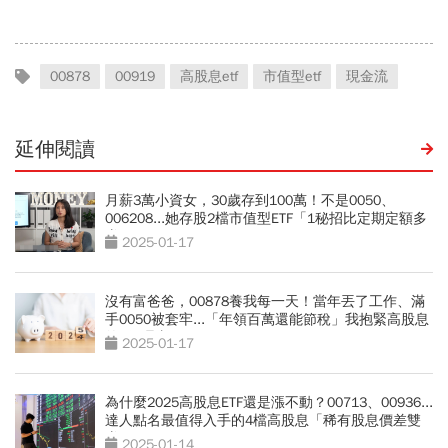
買？
00878
00919
高股息etf
市值型etf
現金流
延伸閱讀
月薪3萬小資女，30歲存到100萬！不是0050、
006208...她存股2檔市值型ETF「1秘招比定期定額多
賺10％」
2025-01-17
沒有富爸爸，00878養我每一天！當年丟了工作、滿
手0050被套牢...「年領百萬還能節稅」我抱緊高股息
的7個理由
2025-01-17
為什麼2025高股息ETF還是漲不動？00713、00936...
達人點名最值得入手的4檔高股息「稀有股息價差雙
賺」
2025-01-14