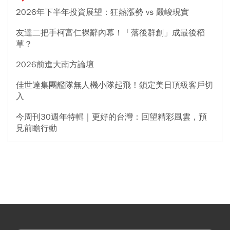
2026年下半年投資展望：狂熱漲勢 vs 嚴峻現實
友達二把手柯富仁裸辭內幕！「落後群創」成最後稻
草？
2026前進大南方論壇
佳世達集團艦隊無人機小隊起飛！鎖定美日頂級客戶切
入
今周刊30週年特輯｜更好的台灣：回望精彩風雲，預
見前瞻行動