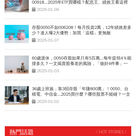
00918...2025年ETF買哪檔？配息王、績效王看這裡
2025-01-09
存股0050不如006208！每月投資2萬，12年績效差多
少？達人曝2大優勢：加買「這檔」更無敵
2025-01-07
60歲退休，0050存股如果只有5百萬...每年提領4％能
撐多久？一文揭賣股養老的風險，「做好4件事」一
輩子有錢
2025-01-03
36歲上班族，靠3招存股「年賺800萬」！0050、台
積電、中信金...2025買什麼？哪些股票不能碰？一文
詳解
2025-01-02
熱門話題
/ HOT STORIES /