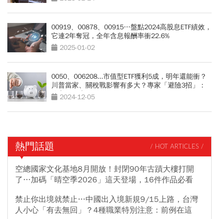
00919、00878、00915…盤點2024高股息ETF績效，
它連2年奪冠，全年含息報酬率衝22.6%
2025-01-02
0050、006208...市值型ETF獲利5成，明年還能衝？
川普當家、關稅戰影響有多大？專家「避險3招」：
攻守兩頭賺
2024-12-05
熱門話題
/ HOT ARTICLES /
空總國家文化基地8月開放！封閉90年古蹟大樓打開
了…加碼「晴空季2026」這天登場，16件作品必看
禁止你出境就禁止…中國出入境新規9/15上路，台灣
人小心「有去無回」？4種職業特別注意：前例在這