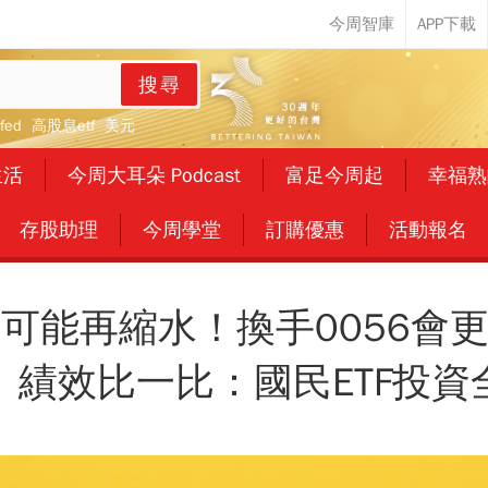
搜尋
fed
高股息etf
美元
生活
今周大耳朵 Podcast
富足今周起
幸福熟
存股助理
今周學堂
訂購優惠
活動報名
配息可能再縮水！換手0056會
、績效比一比：國民ETF投資