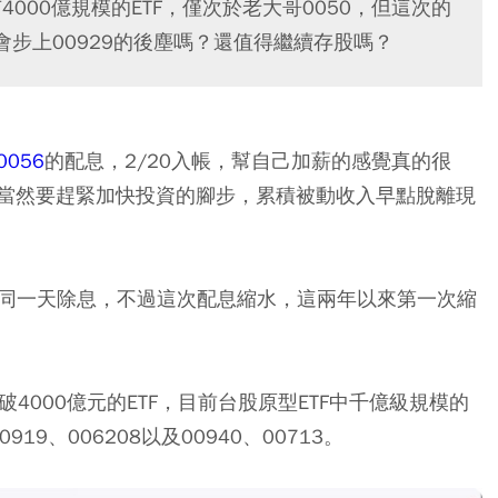
有4000億規模的ETF，僅次於老大哥0050，但這次的
，會步上00929的後塵嗎？還值得繼續存股嗎？
0056
的配息，2/20入帳，幫自己加薪的感覺真的很
當然要趕緊加快投資的腳步，累積被動收入早點脫離現
同一天除息，不過這次配息縮水，這兩年以來第一次縮
突破4000億元的ETF，目前台股原型ETF中千億級規模的
919、006208以及00940、00713。