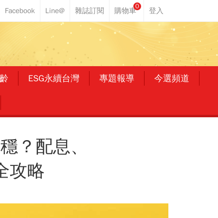
0
齡
ESG永續台灣
專題報導
今選頻道
更穩？配息、
全攻略