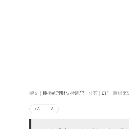
棒棒的理財失控周記
ETF
+A
-A