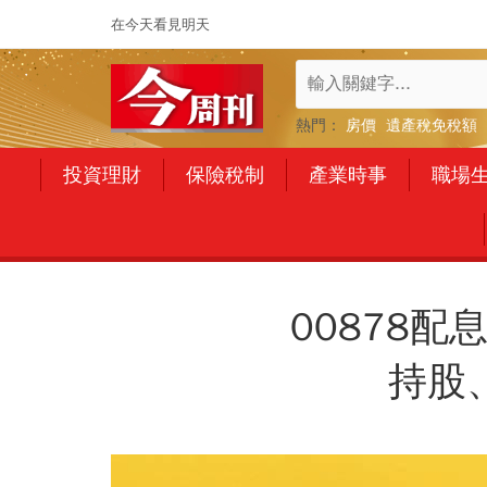
在今天看見明天
熱門：
房價
遺產稅免稅額
投資理財
保險稅制
產業時事
職場
00878
持股