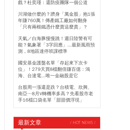
戲？杜奕瑾：還防疫團隊一個公道
川湖做什麼的？躋身「萬金股」抱1張
年賺760萬！傳產鐵工廠如何翻身
「只有兩根鐵憑什麼賣這麼貴」？
天氣／白海豚慢慢跳！週日陸警有可
能？氣象署「3字回應」...最新風雨預
測，8地區達停班課標準
國安基金護盤名單「存起來下次卡
位」！279天買8檔翻倍賺百億：鴻
海、台達電...唯一金融股是它
台股周一漲還是跌？台積電、欣興、
南亞…8月V轉機率多高？先看股市老
手16檔口袋名單「甜甜價浮現」
最新文章
/ HOT NEWS /