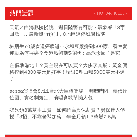
熱門話題
/ HOT ARTICLES /
天氣／白海豚慢慢跳！週日陸警有可能？氣象署「3字
回應」...最新風雨預測，8地區達停班課標準
林炳生70歲食道癌病逝…永和豆漿拼到500家、養生愛
運動為何罹癌？食道癌初期5症狀：高危險因子是它
金價準備北上？黃金現在可以買？大佛李其展：黃金價
格摸到4300美元是好事！瑞銀3理由喊5000美元不遠
了
aespa演唱會8/11台北大巨蛋登場！開唱時間、票價座
位圖、實名制規定、演唱會歌單懶人包
我只領3萬基本工資，如何調高投保薪資？勞保達人傳
授「3招」不靠老闆加薪，年金月領1.3萬變2.5萬