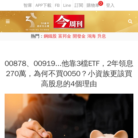
0
熱門：
鋼鐵股
富邦金
開發金
鴻海
升息
00878、00919...他靠3檔ETF，2年領息
270萬，為何不買0050？小資族更該買
高股息的4個理由