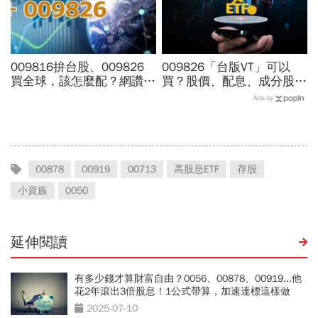
009816拚台股、009826
009826「台版VT」可以
買全球，該怎麼配？網讚
買？股價、配息、成分股…
「最強懶人投資」...為何股
和全球VT哪不同，為何連
Ads by
海老牛說，這種人不適合
周冠男都說009826上市是
買？
邁大步？
00878
00919
00713
高股息ETF
存股
小資族
0050
延伸閱讀
有多少錢才算財富自由？0056、00878、00919...他
花2年滾出3倍股息！1公式帶算，加速達標這樣做
2025-07-10