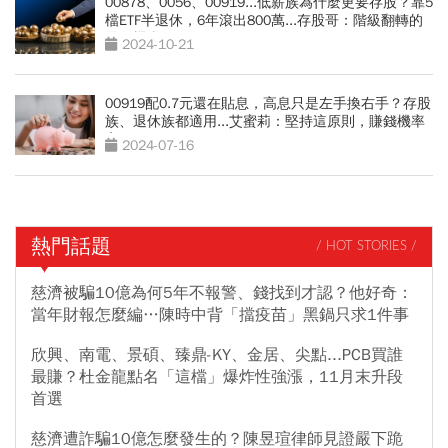
00878、0056、00919...低薪族為什麼更要存股？靠5
檔ETF半退休，6年滾出800萬...存股哥：階級翻轉的
最好機會
2024-10-21
00919配0.7元還在貼息，高息只是左手換右手？存股
族、退休族都適用...艾蜜莉：堅持這原則，賺錢機率
高
2024-07-16
熱門話題
/ HOT STORIES /
慈濟被騙10億為何5年不報警、錢找到才認？他好奇：
當年財報怎麼編…陳時中背「擋疫苗」黑鍋只求1件事
欣興、南電、景碩、臻鼎-KY、金居、尖點...PCB買誰
最賺？杜金龍點名「這檔」爆炸性強漲，11月末升段
首選
慈濟遭詐騙10億怎麼發生的？陳昱瑄律師見證嚴下跪