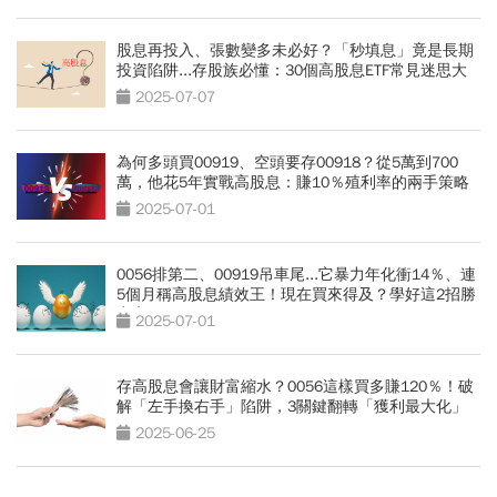
股息再投入、張數變多未必好？「秒填息」竟是長期
投資陷阱...存股族必懂：30個高股息ETF常見迷思大
全
2025-07-07
為何多頭買00919、空頭要存00918？從5萬到700
萬，他花5年實戰高股息：賺10％殖利率的兩手策略
2025-07-01
0056排第二、00919吊車尾...它暴力年化衝14％、連
5個月稱高股息績效王！現在買來得及？學好這2招勝
率高
2025-07-01
存高股息會讓財富縮水？0056這樣買多賺120％！破
解「左手換右手」陷阱，3關鍵翻轉「獲利最大化」
2025-06-25