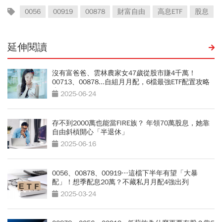
0056
00919
00878
財富自由
高息ETF
股息
延伸閱讀
沒有富爸爸、雲林農家女47歲從股市賺4千萬！
00713、00878...自組月月配，6檔最強ETF配置攻略
大公開
2025-06-24
存不到2000萬也能當FIRE族？ 年領70萬股息，她靠
自由斜槓開心「半退休」
2025-06-16
0056、00878、00919…這檔下半年有望「大暴
配」！想季配息20萬？不藏私月月配4強出列
2025-03-24