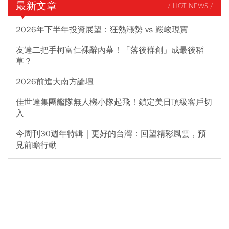
最新文章
/ HOT NEWS /
2026年下半年投資展望：狂熱漲勢 vs 嚴峻現實
友達二把手柯富仁裸辭內幕！「落後群創」成最後稻
草？
2026前進大南方論壇
佳世達集團艦隊無人機小隊起飛！鎖定美日頂級客戶切
入
今周刊30週年特輯｜更好的台灣：回望精彩風雲，預
見前瞻行動