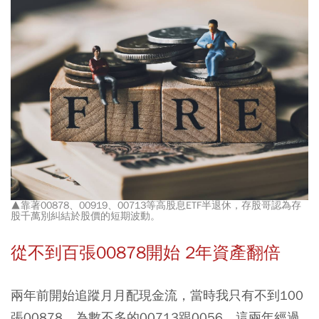
▲靠著00878、00919、00713等高股息ETF半退休，存股哥認為存
股千萬別糾結於股價的短期波動。
從不到百張00878開始 2年資產翻倍
兩年前開始追蹤月月配現金流，當時我只有不到100
張00878，為數不多的00713跟0056，這兩年經過