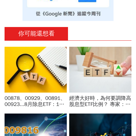
你可能還想看
00878、00929、00891、
經濟大好時，為何要調降高
00923...8月除息ETF：14
股息型ETF比例？ 專家：用
檔年化配息率逾10%！配息
防禦配置打開「錢」意識
金額、最後買進日，如何息
利雙賺