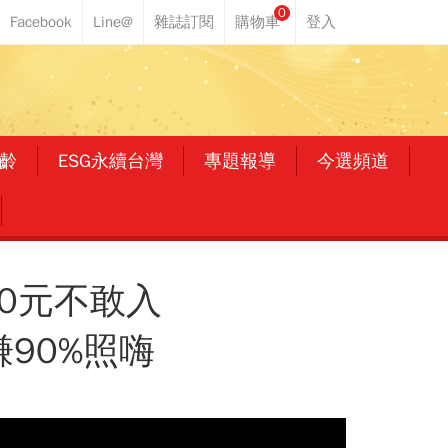
0
齡
ESG永續台灣
專題報導
今選頻道
50元不敢入
90%照嗨