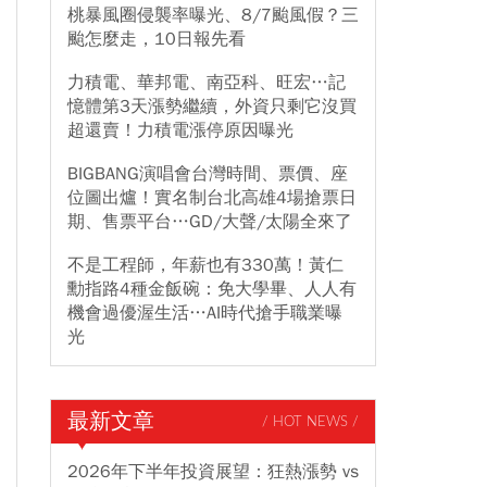
桃暴風圈侵襲率曝光、8/7颱風假？三
颱怎麼走，10日報先看
力積電、華邦電、南亞科、旺宏…記
憶體第3天漲勢繼續，外資只剩它沒買
超還賣！力積電漲停原因曝光
BIGBANG演唱會台灣時間、票價、座
位圖出爐！實名制台北高雄4場搶票日
期、售票平台…GD/大聲/太陽全來了
不是工程師，年薪也有330萬！黃仁
勳指路4種金飯碗：免大學畢、人人有
機會過優渥生活…AI時代搶手職業曝
光
最新文章
/ HOT NEWS /
2026年下半年投資展望：狂熱漲勢 vs