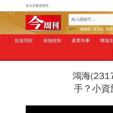
在今天看見明天
熱門：
鋼鐵股
富邦金
開發
投資理財
保險稅制
產業時事
職場
鴻海(23
手？小資