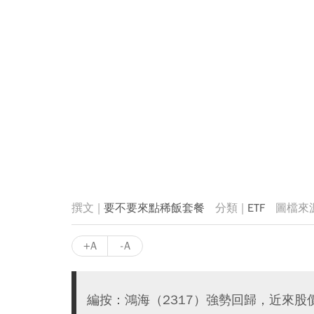
要不要來點稀飯套餐
ETF
+A
-A
編按：鴻海（2317）強勢回歸，近來