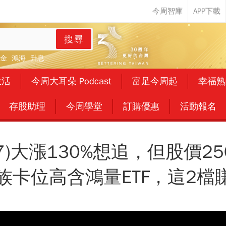
搜尋
金
鴻海
升息
生活
今周大耳朵 Podcast
富足今周起
幸福熟
存股助理
今周學堂
訂購優惠
活動報名
17)大漲130%想追，但股價2
族卡位高含鴻量ETF，這2檔賺